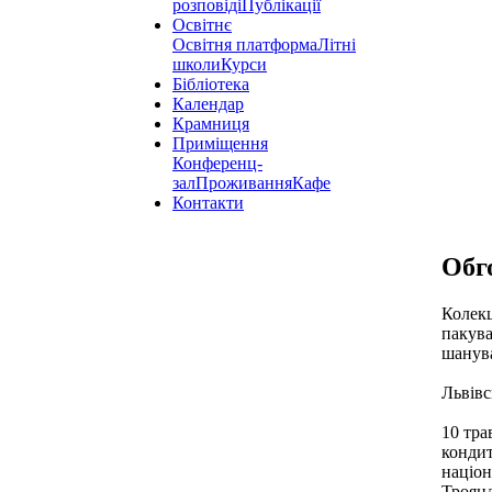
розповіді
Публікації
Освітнє
Освітня платформа
Літні
школи
Курси
Бібліотека
Календар
Крамниця
Приміщення
Конференц-
зал
Проживання
Кафе
Контакти
Обг
Колекц
пакува
шанув
Львівс
10 тра
кондит
націон
Троянд