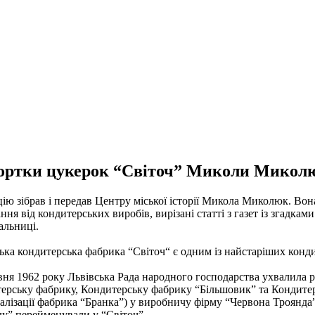
ортки цукерок “Світоч” Миколи Микол
ію зібрав і передав Центру міської історії Микола Миколюк. Вон
ння від кондитерських виробів, вирізані статті з газет із згадкам
альниці.
ька кондитерська фабрика “Світоч“ є одним із найстаріших конд
вня 1962 року Львівська Рада народного господарства ухвалила 
ерську фабрику, Кондитерську фабрику “Більшовик” та Кондитер
алізації фабрика “Бранка”) у виробничу фірму “Червона Троянда”
у” перейменували у “Світоч”.