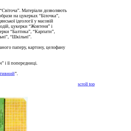
ї “Світоча”. Матеріали дозволяють
образи на цукерках “Білочка”,
нської ідеології у масовій
подій, цукерки “Жовтеня” і
рки “Балтика”, “Карпати”,
ні”, “Шкільні”.
аного паперу, картону, целофану
” і її попередниці.
ктивний
”.
scroll top