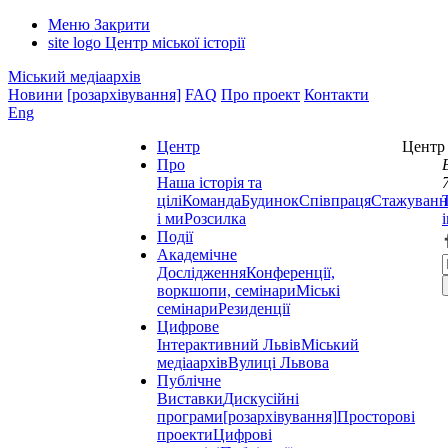
Меню
Закрити
site logo
Центр міської історії
Міський медіаархів
Новини
[розархівування]
FAQ
Про проект
Контакти
Eng
Центр
Центр 
Про
Наша історія та
цілі
Команда
Будинок
Співпраця
Стажуванн
і ми
Розсилка
Події
Академічне
Дослідження
Конференції,
воркшопи, семінари
Міські
семінари
Резиденції
Цифрове
Інтерактивний Львів
Міський
медіаархів
Вулиці Львова
Публічне
Виставки
Дискусійні
програми
[розархівування]
Просторові
проекти
Цифрові