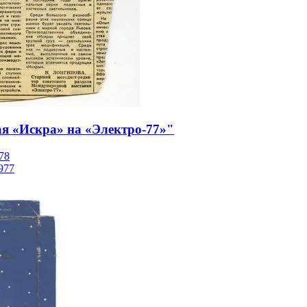
я «Искра» на «Электро-77»"
78
977