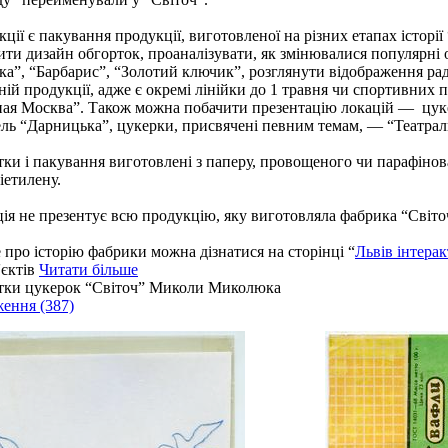
кції є пакування продукції, виготовленої на різних етапах історі
ити дизайн обгорток, проаналізувати, як змінювалися популярні 
ка”, “Барбарис”, “Золотий ключик”, розглянути відображення радя
ній продукції, адже є окремі лінійки до 1 травня чи спортивних 
ая Москва”. Також можна побачити презентацію локацій — цуке
ль “Дарницька”, цукерки, присвячені певним темам, — “Театраль
ки і пакування виготовлені з паперу, провощеного чи парафінов
іетилену.
ія не презентує всю продукцію, яку виготовляла фабрика “Світоч
 про історію фабрики можна дізнатися на сторінці “
Львів інтера
'єктів
Читати більше
тки цукерок “Світоч” Миколи Миколюка
ження
(387)