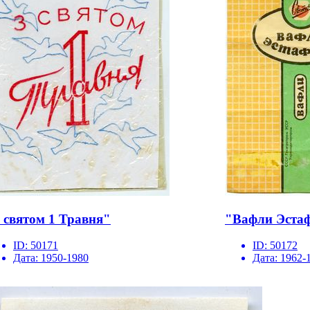
 святом 1 Травня"
"Вафли Э‎ста
ID:
50171
ID:
50172
Дата:
1950-1980
Дата:
1962-