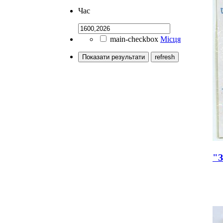
Час
main-checkbox
Місця
Показати результати
refresh
"З