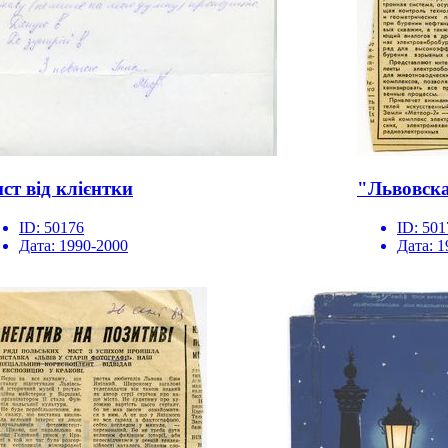
ст від клієнтки
"Львовска
ID:
50176
ID:
501
Дата:
1990-2000
Дата:
1