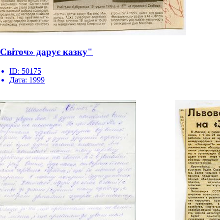
Світоч» дарує казку"
ID:
50175
Дата:
1999