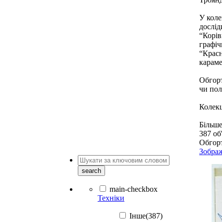
У коле
дослід
“Корів
графіч
“Красн
караме
Обгорт
чи пол
Колекц
Більше
387
об
Обгор
Зобра
search
main-checkbox
Техніки
Інше(387)