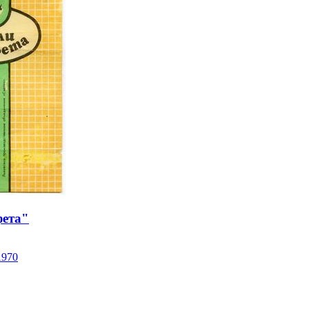
фета"
1970