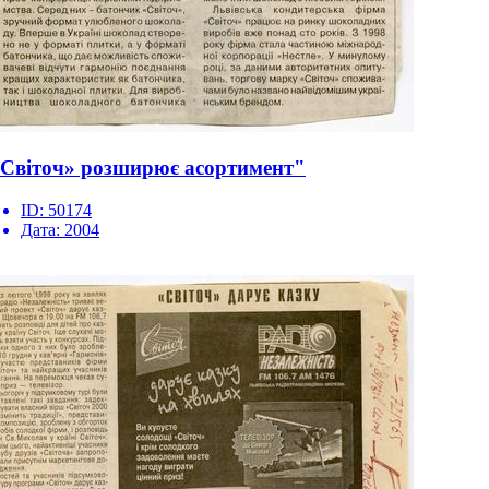
Світоч» розширює асортимент"
ID:
50174
Дата:
2004