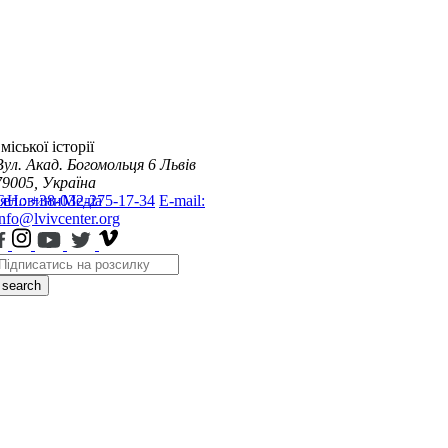
міської історії
Вул. Акад. Богомольця 6
Львів
79005, Україна
я
Тел.: +38-032-275-17-34
Новини
Медіа
E-mail:
info@lvivcenter.org
search