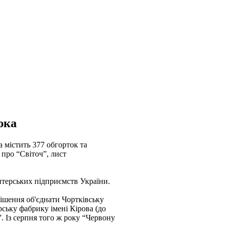
юка
а містить 377 обгорток та
и про “Світоч”, лист
итерських підприємств України.
рішення об'єднати Чортківську
ську фабрику імені Кірова (до
. Із серпня того ж року “Червону