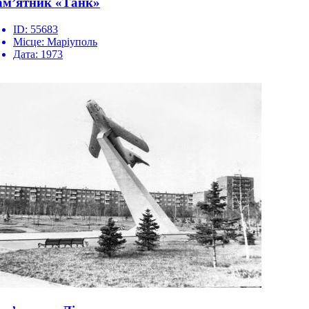
м’ятник «Танк»
ID:
55683
Місце:
Маріуполь
Дата:
1973