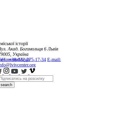
міської історії
Вул. Акад. Богомольця 6
Львів
79005, Україна
я
Тел.: +38-032-275-17-34
Новини
Медіа
E-mail:
info@lvivcenter.org
search