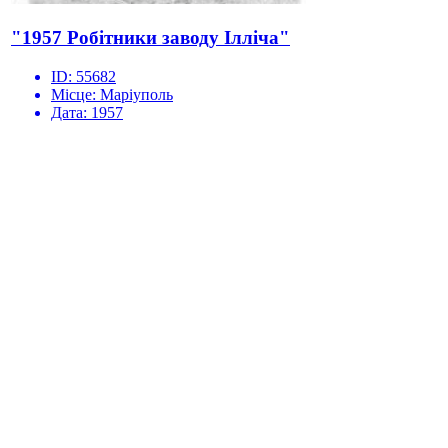
"1957 Робітники заводу Ілліча"
ID:
55682
Місце:
Маріуполь
Дата:
1957