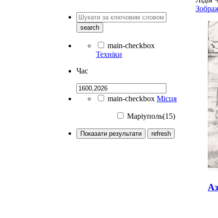
Зобра
search
main-checkbox
Техніки
Час
main-checkbox
Місця
Маріуполь(15)
Показати результати
refresh
Аз