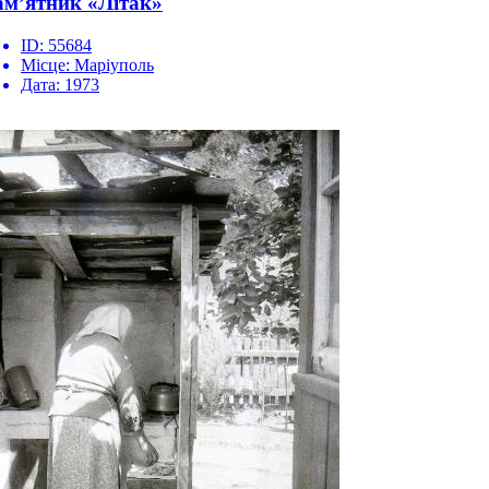
м’ятник «Літак»
ID:
55684
Місце:
Маріуполь
Дата:
1973