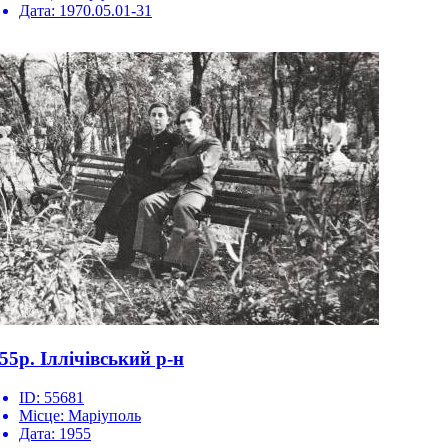
Дата:
1970.05.01-31
55р. Іллічівський р-н
ID:
55681
Місце:
Маріуполь
Дата:
1955