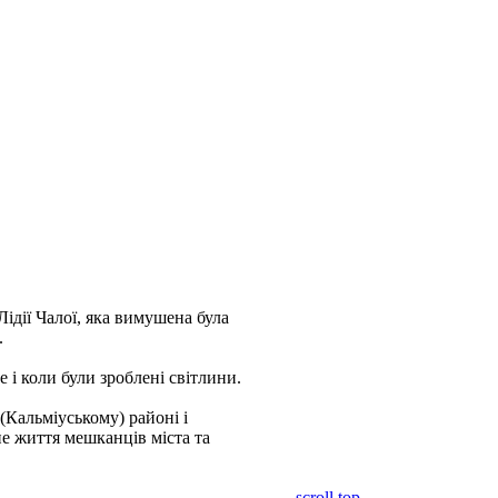
Лідії Чалої, яка вимушена була
.
е і коли були зроблені світлини.
(Кальміуському) районі і
не життя мешканців міста та
scroll top