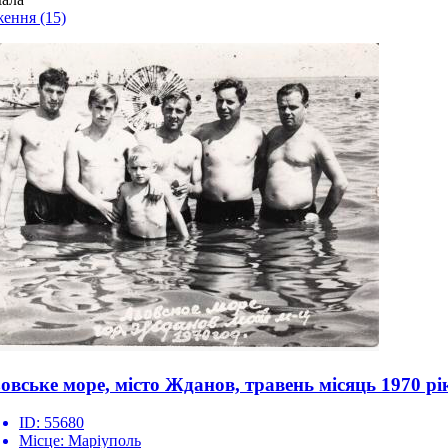
ження
(15)
овське море, місто Жданов, травень місяць 1970 рі
ID:
55680
Місце:
Маріуполь