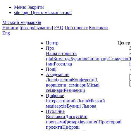
Меню
Закрити
site logo
Центр міської історії
Міський медіаархів
Новини
[розархівування]
FAQ
Про проект
Контакти
Eng
Центр
Центр 
Про
Наша історія та
цілі
Команда
Будинок
Співпраця
Стажуванн
і ми
Розсилка
Події
Академічне
Дослідження
Конференції,
воркшопи, семінари
Міські
семінари
Резиденції
Цифрове
Інтерактивний Львів
Міський
медіаархів
Вулиці Львова
Публічне
Виставки
Дискусійні
програми
[розархівування]
Просторові
проекти
Цифрові