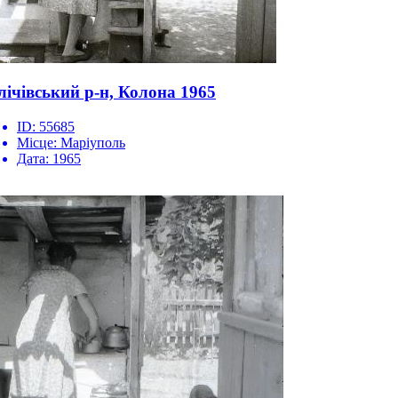
лічівський р-н, Колона 1965
ID:
55685
Місце:
Маріуполь
Дата:
1965