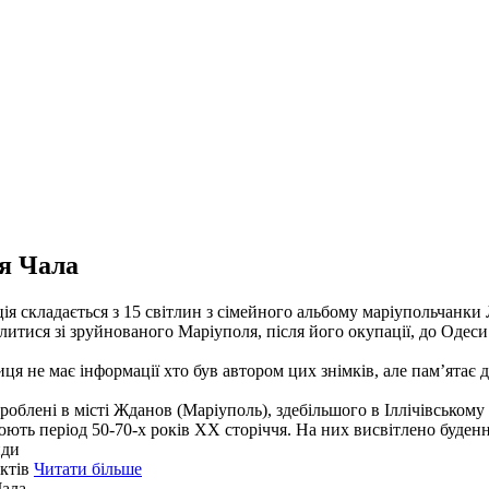
ія Чала
ія складається з 15 світлин з сімейного альбому маріупольчанки 
литися зі зруйнованого Маріуполя, після його окупації, до Одеси
ця не має інформації хто був автором цих знімків, але пам’ятає д
роблені в місті Жданов (Маріуполь), здебільшого в Іллічівському 
ють період 50-70-х років ХХ сторіччя. На них висвітлено буден
иди
єктів
Читати більше
Чала