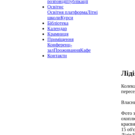
розповіді
Публікації
Освітнє
Освітня платформа
Літні
школи
Курси
Бібліотека
Календар
Крамниця
Приміщення
Конференц-
зал
Проживання
Кафе
Контакти
Лід
Колекц
пересе
Власни
Фото з
охоплю
краєв
15
об'
Лідія 