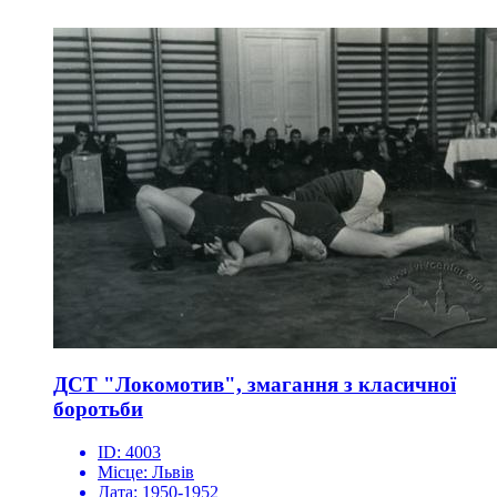
ДСТ "Локомотив", змагання з класичної
боротьби
ID:
4003
Місце:
Львів
Дата:
1950-1952