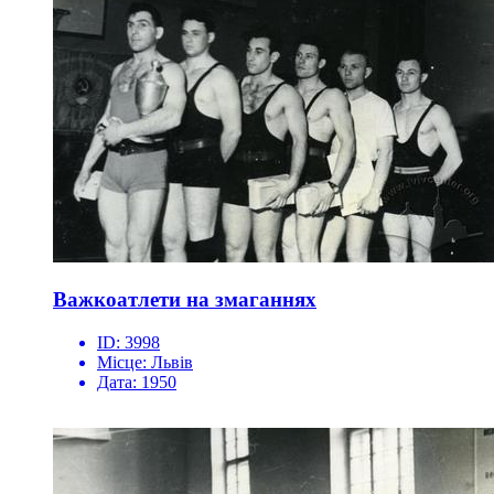
Важкоатлети на змаганнях
ID:
3998
Місце:
Львів
Дата:
1950