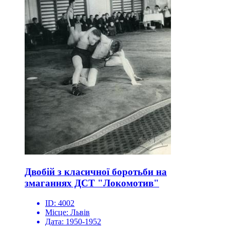
Двобій з класичної боротьби на
змаганнях ДСТ "Локомотив"
ID:
4002
Місце:
Львів
Дата:
1950-1952