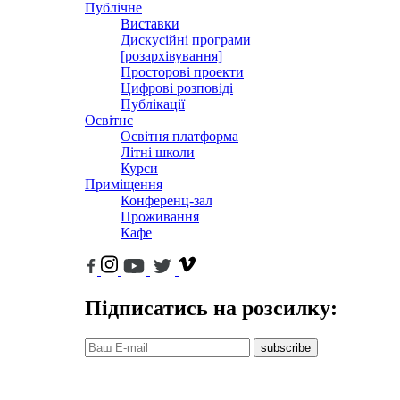
Публічне
Виставки
Дискусійні програми
[розархівування]
Просторові проекти
Цифрові розповіді
Публікації
Освітнє
Освітня платформа
Літні школи
Курси
Приміщення
Конференц-зал
Проживання
Кафе
Підписатись на розсилку:
subscribe