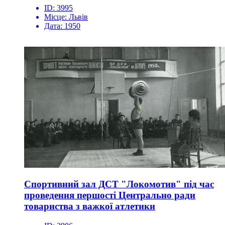
ID:
3995
Місце:
Львів
Дата:
1950
Спортивний зал ДСТ "Локомотив" під час
проведення першості Центрально ради
товариства з важкої атлетики