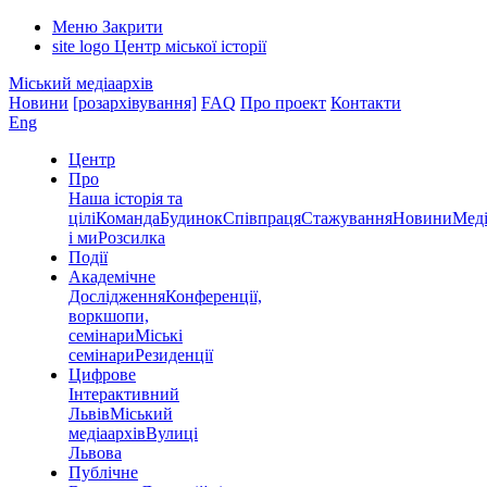
Меню
Закрити
site logo
Центр міської історії
Міський медіаархів
Новини
[розархівування]
FAQ
Про проект
Контакти
Eng
Центр
Про
Наша історія та
цілі
Команда
Будинок
Співпраця
Стажування
Новини
Меді
і ми
Розсилка
Події
Академічне
Дослідження
Конференції,
воркшопи,
семінари
Міські
семінари
Резиденції
Цифрове
Інтерактивний
Львів
Міський
медіаархів
Вулиці
Львова
Публічне