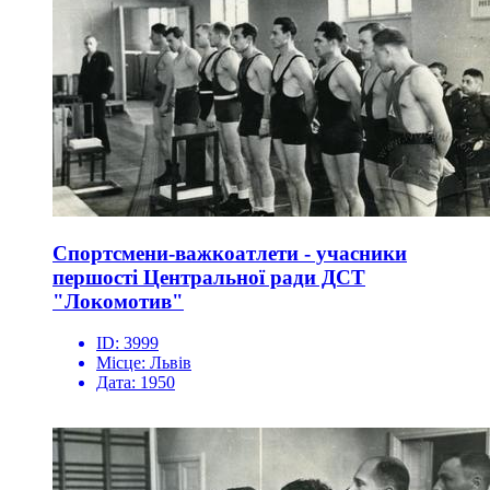
Спортсмени-важкоатлети - учасники
першості Центральної ради ДСТ
"Локомотив"
ID:
3999
Місце:
Львів
Дата:
1950