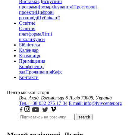
Виставки
Дискусійні
програми
[розархівування]
Просторові
проекти
Цифрові
розповіді
Публікації
Освітнє
Освітня
платформа
Літні
школи
Курси
Бібліотека
Календар
Крамниця
Приміщення
Конференц-
зал
Проживання
Кафе
Контакти
Центр міської історії
Вул. Акад. Богомольця 6
Львів 79005, Україна
Тел.: +38-032-275-17-34
E-mail: info@lvivcenter.org
search
Музей залізниці, Львів