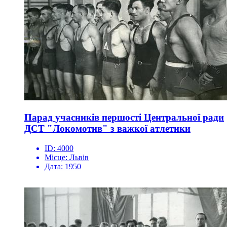
Парад учасників першості Центральної ради
ДСТ "Локомотив" з важкої атлетики
ID:
4000
Місце:
Львів
Дата:
1950