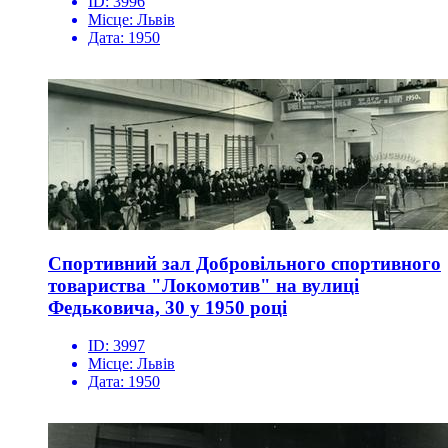
ID:
3996
Місце:
Львів
Дата:
1950
Спортивний зал Добровільного спортивного
товариства "Локомотив" на вулиці
Федьковича, 30 у 1950 році
ID:
3997
Місце:
Львів
Дата:
1950