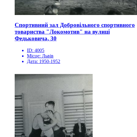
Спортивний зал Добровільного спортивного
товариства "Локомотив" на вулиці
Федьковича, 30
ID:
4005
Місце:
Львів
Дата:
1950-1952