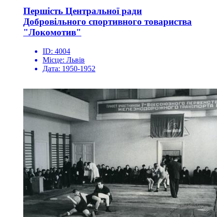
Першість Центральної ради
Добровільного спортивного товариства
"Локомотив"
ID:
4004
Місце:
Львів
Дата:
1950-1952