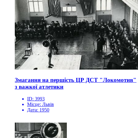
Змагання на першість ЦР ДСТ "Локомотив"
з важкої атлетики
ID:
3993
Місце:
Львів
Дата:
1950