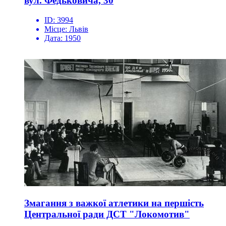
вул. Федьковича, 30
ID:
3994
Місце:
Львів
Дата:
1950
Змагання з важкої атлетики на першість
Центральної ради ДСТ "Локомотив"