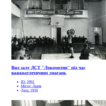
Вид залу ДСТ "Локомотив" під час
важкоатлетичних змагань
ID:
3992
Місце:
Львів
Дата:
1950