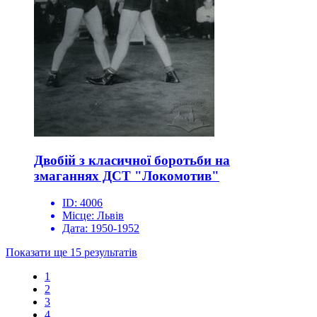
Двобій з класичної боротьби на
змаганнях ДСТ "Локомотив"
ID:
4006
Місце:
Львів
Дата:
1950-1952
Показати ще 15 результатів
1
2
3
4