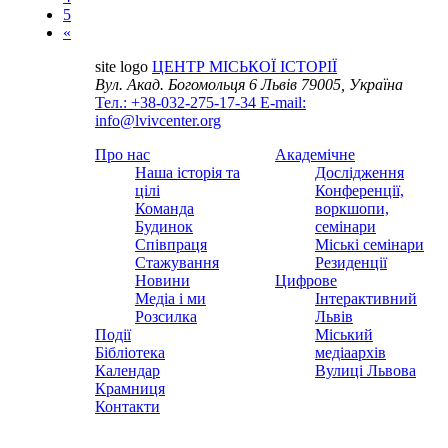
5
«
site logo
ЦЕНТР МІСЬКОЇ ІСТОРІЇ
Вул. Акад. Богомольця 6
Львів 79005, Україна
Тел.: +38-032-275-17-34
E-mail:
info@lvivcenter.org
Про нас
Академічне
Наша історія та
Дослідження
цілі
Конференції,
Команда
воркшопи,
Будинок
семінари
Співпраця
Міські семінари
Стажування
Резиденції
Новини
Цифрове
Медіа і ми
Інтерактивний
Розсилка
Львів
Події
Міський
Бібліотека
медіаархів
Календар
Вулиці Львова
Крамниця
Контакти