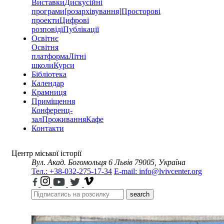
Виставки
Дискусійні
програми
[розархівування]
Просторові
проекти
Цифрові
розповіді
Публікації
Освітнє
Освітня
платформа
Літні
школи
Курси
Бібліотека
Календар
Крамниця
Приміщення
Конференц-
зал
Проживання
Кафе
Контакти
Центр міської історії
Вул. Акад. Богомольця 6
Львів 79005, Україна
Тел.: +38-032-275-17-34
E-mail: info@lvivcenter.org
search