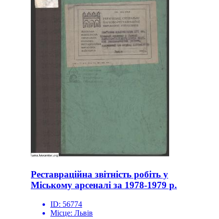
Реставраційна звітність робіть у
Міському арсеналі за 1978-1979 р.
ID:
56774
Місце:
Львів