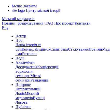
Меню
Закрити
site logo
Центр міської історії
Міський медіаархів
Новини
[розархівування]
FAQ
Про проект
Контакти
Eng
Центр
Про
Наша історія та
цілі
Команда
Будинок
Співпраця
Стажування
Новини
Меді
і ми
Розсилка
Події
Академічне
Дослідження
Конференції,
воркшопи,
семінари
Міські
семінари
Резиденції
Цифрове
Інтерактивний
Львів
Міський
медіаархів
Вулиці
Львова
Публічне