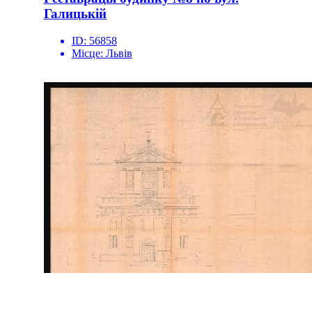
Галицькій
ID:
56858
Місце:
Львів