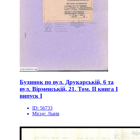
Будинок по вул. Друкарській, 6 та
вул. Вірменській, 21. Том. ІІ книга І
випуск І
ID:
56733
Місце:
Львів