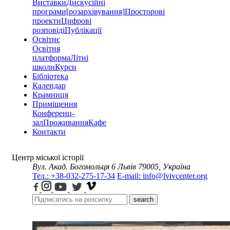
Виставки
Дискусійні
програми
[розархівування]
Просторові
проекти
Цифрові
розповіді
Публікації
Освітнє
Освітня
платформа
Літні
школи
Курси
Бібліотека
Календар
Крамниця
Приміщення
Конференц-
зал
Проживання
Кафе
Контакти
Центр міської історії
Вул. Акад. Богомольця 6
Львів 79005, Україна
Тел.: +38-032-275-17-34
E-mail: info@lvivcenter.org
search