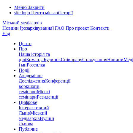
Меню
Закрити
site logo
Центр міської історії
Міський медіаархів
Новини
[розархівування]
FAQ
Про проект
Контакти
Eng
Центр
Про
Наша історія та
цілі
Команда
Будинок
Співпраця
Стажування
Новини
Меді
і ми
Розсилка
Події
Академічне
Дослідження
Конференції,
воркшопи,
семінари
Міські
семінари
Резиденції
Цифрове
Інтерактивний
Львів
Міський
медіаархів
Вулиці
Львова
Публічне