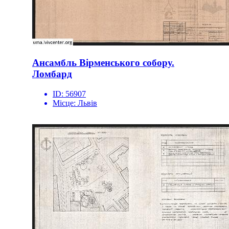
Ансамбль Вірменського собору.
Ломбард
ID:
56907
Місце:
Львів