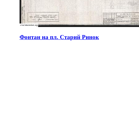
Фонтан на пл. Старий Ринок
ID:
56951
Місце:
Львів
site logo
ЦЕНТР МІСЬКОЇ ІСТОРІЇ
Вул. Акад. Богомольця 6
Львів 79005, Україна
Тел.: +38-032-275-17-34
E-mail:
info@lvivcenter.org
Про нас
Академічне
Наша історія та
Дослідження
цілі
Конференції,
Команда
воркшопи,
Будинок
семінари
Співпраця
Міські семінари
Стажування
Резиденції
Новини
Цифрове
Медіа і ми
Інтерактивний