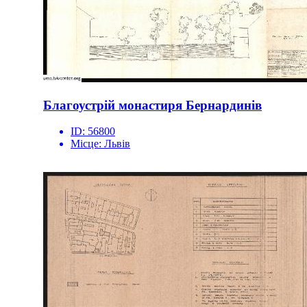
Благоустрій монастиря Бернардинів
ID:
56800
Місце:
Львів