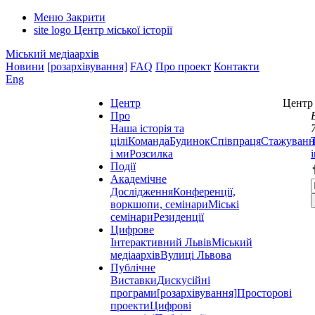
Меню
Закрити
site logo
Центр міської історії
Міський медіаархів
Новини
[розархівування]
FAQ
Про проект
Контакти
Eng
Центр
Центр 
Про
Наша історія та
цілі
Команда
Будинок
Співпраця
Стажуванн
і ми
Розсилка
Події
Академічне
Дослідження
Конференції,
воркшопи, семінари
Міські
семінари
Резиденції
Цифрове
Інтерактивний Львів
Міський
медіаархів
Вулиці Львова
Публічне
Виставки
Дискусійні
програми
[розархівування]
Просторові
проекти
Цифрові