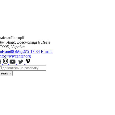
міської історії
Вул. Акад. Богомольця 6
Львів
79005, Україна
я
Тел.: +38-032-275-17-34
Новини
Медіа
E-mail:
info@lvivcenter.org
search