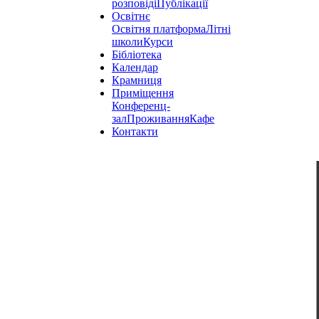
розповіді
Публікації
Освітнє
Освітня платформа
Літні
школи
Курси
Бібліотека
Календар
Крамниця
Приміщення
Конференц-
зал
Проживання
Кафе
Контакти