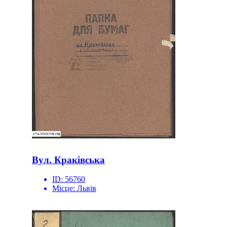
Вул. Краківська
ID:
56760
Місце:
Львів