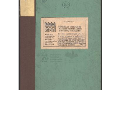
Пристосування Міського арсеналу
під музей зброї