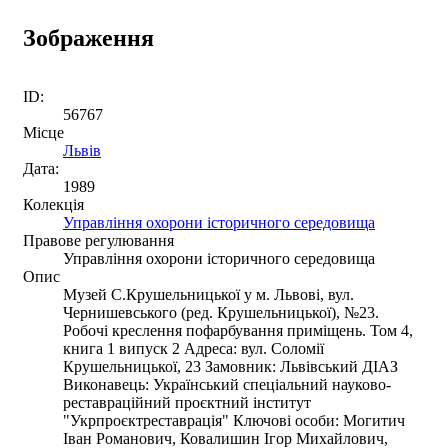
Зображення
ID:
56767
Місце
Львів
Дата:
1989
Колекція
Управління охорони історичного середовища
Правове регулювання
Управління охорони історичного середовища
Опис
Музей С.Крушельницької у м. Львові, вул.
Чернишевського (ред. Крушельницької), №23.
Робочі креслення пофарбування приміщень. Том 4,
книга 1 випуск 2 Адреса: вул. Соломії
Крушельницької, 23 Замовник: Львівський ДІАЗ
Виконавець: Український спеціальний науково-
реставраційний проєктний інститут
"Укрпроєктреставрація" Ключові особи: Могитич
Іван Романович, Ковалишин Ігор Михайлович,