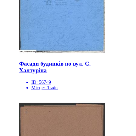
Фасади будинків по вул. С.
Халтуріна
ID:
56749
Місце:
Львів