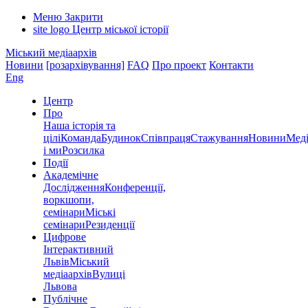
Меню
Закрити
site logo
Центр міської історії
Міський медіаархів
Новини
[розархівування]
FAQ
Про проект
Контакти
Eng
Центр
Про
Наша історія та
цілі
Команда
Будинок
Співпраця
Стажування
Новини
Меді
і ми
Розсилка
Події
Академічне
Дослідження
Конференції,
воркшопи,
семінари
Міські
семінари
Резиденції
Цифрове
Інтерактивний
Львів
Міський
медіаархів
Вулиці
Львова
Публічне