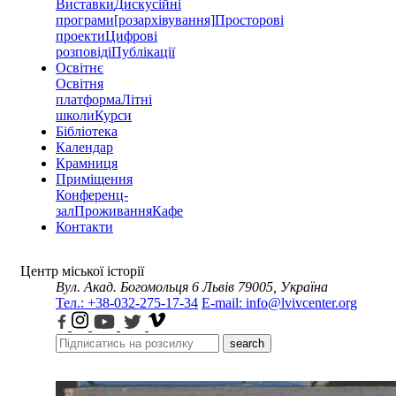
Виставки
Дискусійні
програми
[розархівування]
Просторові
проекти
Цифрові
розповіді
Публікації
Освітнє
Освітня
платформа
Літні
школи
Курси
Бібліотека
Календар
Крамниця
Приміщення
Конференц-
зал
Проживання
Кафе
Контакти
Центр міської історії
Вул. Акад. Богомольця 6
Львів 79005, Україна
Тел.: +38-032-275-17-34
E-mail: info@lvivcenter.org
search