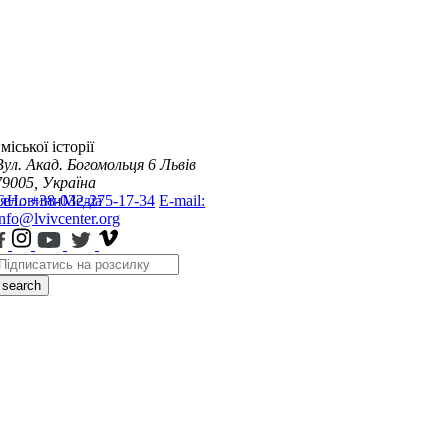
міської історії
Вул. Акад. Богомольця 6
Львів
79005, Україна
я
Тел.: +38-032-275-17-34
Новини
Медіа
E-mail:
info@lvivcenter.org
search