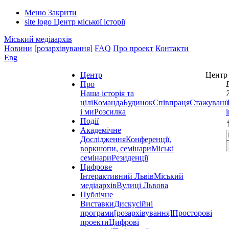
Меню
Закрити
site logo
Центр міської історії
Міський медіаархів
Новини
[розархівування]
FAQ
Про проект
Контакти
Eng
Центр
Центр 
Про
Наша історія та
цілі
Команда
Будинок
Співпраця
Стажуванн
і ми
Розсилка
Події
Академічне
Дослідження
Конференції,
воркшопи, семінари
Міські
семінари
Резиденції
Цифрове
Інтерактивний Львів
Міський
медіаархів
Вулиці Львова
Публічне
Виставки
Дискусійні
програми
[розархівування]
Просторові
проекти
Цифрові