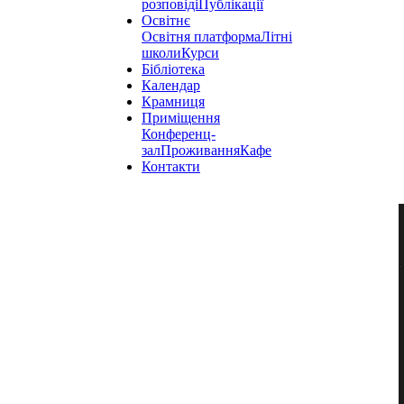
розповіді
Публікації
Освітнє
Освітня платформа
Літні
школи
Курси
Бібліотека
Календар
Крамниця
Приміщення
Конференц-
зал
Проживання
Кафе
Контакти