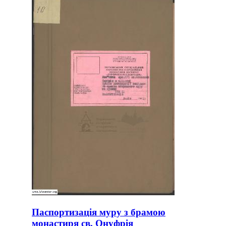
Паспортизація муру з брамою
монастиря св. Онуфрія