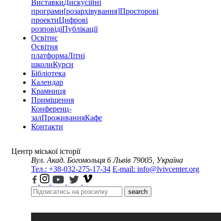
Виставки
Дискусійні
програми
[розархівування]
Просторові
проекти
Цифрові
розповіді
Публікації
Освітнє
Освітня
платформа
Літні
школи
Курси
Бібліотека
Календар
Крамниця
Приміщення
Конференц-
зал
Проживання
Кафе
Контакти
Центр міської історії
Вул. Акад. Богомольця 6
Львів 79005, Україна
Тел.: +38-032-275-17-34
E-mail: info@lvivcenter.org
search