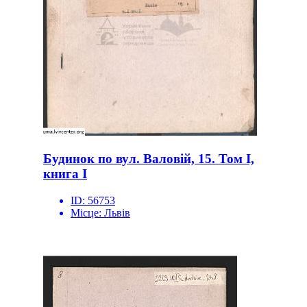
Будинок по вул. Валовій, 15. Том І,
книга І
ID:
56753
Місце:
Львів