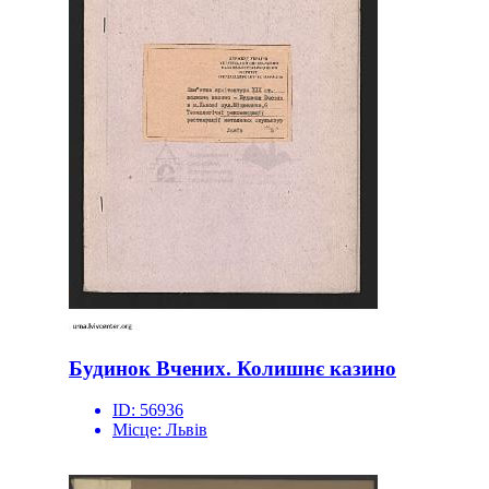
Будинок Вчених. Колишнє казино
ID:
56936
Місце:
Львів