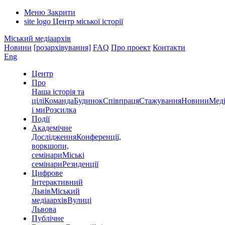
Меню
Закрити
site logo
Центр міської історії
Міський медіаархів
Новини
[розархівування]
FAQ
Про проект
Контакти
Eng
Центр
Про
Наша історія та
цілі
Команда
Будинок
Співпраця
Стажування
Новини
Меді
і ми
Розсилка
Події
Академічне
Дослідження
Конференції,
воркшопи,
семінари
Міські
семінари
Резиденції
Цифрове
Інтерактивний
Львів
Міський
медіаархів
Вулиці
Львова
Публічне