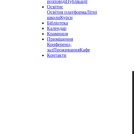
розповіді
Публікації
Освітнє
Освітня платформа
Літні
школи
Курси
Бібліотека
Календар
Крамниця
Приміщення
Конференц-
зал
Проживання
Кафе
Контакти