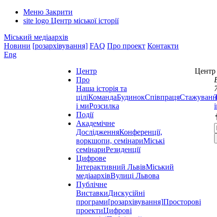
Меню
Закрити
site logo
Центр міської історії
Міський медіаархів
Новини
[розархівування]
FAQ
Про проект
Контакти
Eng
Центр
Центр 
Про
Наша історія та
цілі
Команда
Будинок
Співпраця
Стажуванн
і ми
Розсилка
Події
Академічне
Дослідження
Конференції,
воркшопи, семінари
Міські
семінари
Резиденції
Цифрове
Інтерактивний Львів
Міський
медіаархів
Вулиці Львова
Публічне
Виставки
Дискусійні
програми
[розархівування]
Просторові
проекти
Цифрові