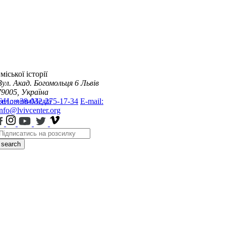
міської історії
Вул. Акад. Богомольця 6
Львів
79005, Україна
я
Тел.: +38-032-275-17-34
Новини
Медіа
E-mail:
info@lvivcenter.org
search