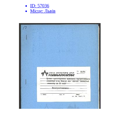
ID:
57036
Місце:
Львів