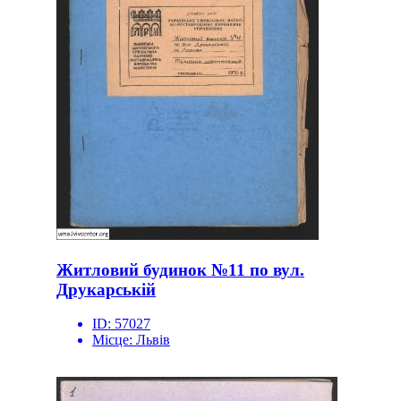
Житловий будинок №11 по вул.
Друкарській
ID:
57027
Місце:
Львів