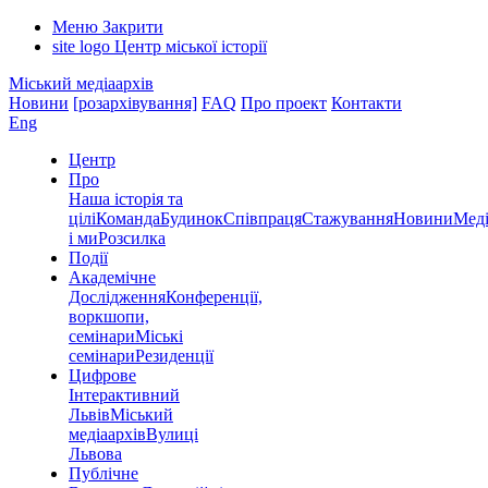
Меню
Закрити
site logo
Центр міської історії
Міський медіаархів
Новини
[розархівування]
FAQ
Про проект
Контакти
Eng
Центр
Про
Наша історія та
цілі
Команда
Будинок
Співпраця
Стажування
Новини
Меді
і ми
Розсилка
Події
Академічне
Дослідження
Конференції,
воркшопи,
семінари
Міські
семінари
Резиденції
Цифрове
Інтерактивний
Львів
Міський
медіаархів
Вулиці
Львова
Публічне