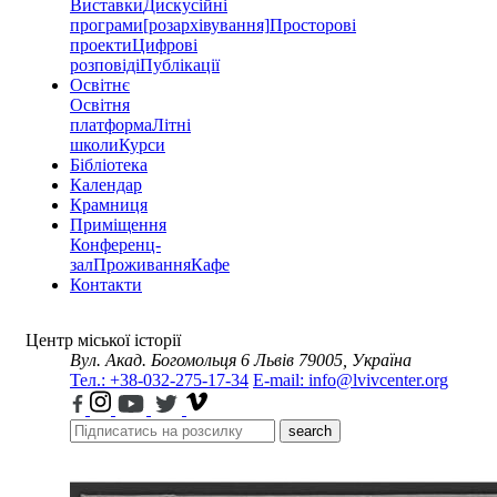
Виставки
Дискусійні
програми
[розархівування]
Просторові
проекти
Цифрові
розповіді
Публікації
Освітнє
Освітня
платформа
Літні
школи
Курси
Бібліотека
Календар
Крамниця
Приміщення
Конференц-
зал
Проживання
Кафе
Контакти
Центр міської історії
Вул. Акад. Богомольця 6
Львів 79005, Україна
Тел.: +38-032-275-17-34
E-mail: info@lvivcenter.org
search