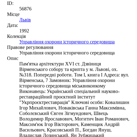
ID:
56876
Місце
Львів
Дата:
1992
Колекція
Управління охорони історичного середовища
Правове регулювання
Управління охорони історичного середовища
Опис
Пам'ятка архітектури XVI ст. Дзвіниця
Вірменського собору та крипта у м. Львові, ох.
№318. Попередні роботи. Том І, книга І Адреса: вул.
Вірменська, 7 Замовник: Управління охорони
історичного середовища міськвиконкому
Виконавець: Український спеціальний науково-
реставраційний проєктний інститут
"Укрпроєктреставрація" Ключові особи: Ковалишин
Ігор Михайлович, Новаківська Ганна Максимівна,
Соболєвський Євген Зігмундович, Швець
Володимир Ярославович, Могитич Іван Романович,
Максим'юк Ігор Вікторович, Каменщик Андрій
Васильович, Красовський П., Богдан Януш,
Владислав Лозинський, Ян Зубжицький