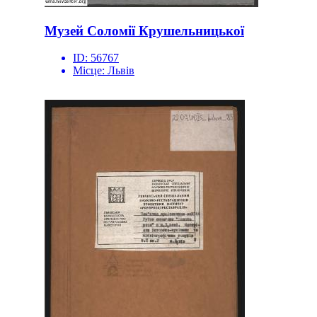
Музей Соломії Крушельницької
ID:
56767
Місце:
Львів