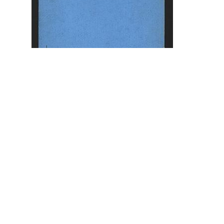
Будинок Природничого музею
ID:
56959
Місце:
Львів
site logo
ЦЕНТР МІСЬКОЇ ІСТОРІЇ
Вул. Акад. Богомольця 6
Львів 79005, Україна
Тел.: +38-032-275-17-34
E-mail:
info@lvivcenter.org
Про нас
Академічне
Наша історія та
Дослідження
цілі
Конференції,
Команда
воркшопи,