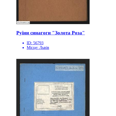
Руїни синагоги "Золота Роза"
ID:
56793
Місце:
Львів