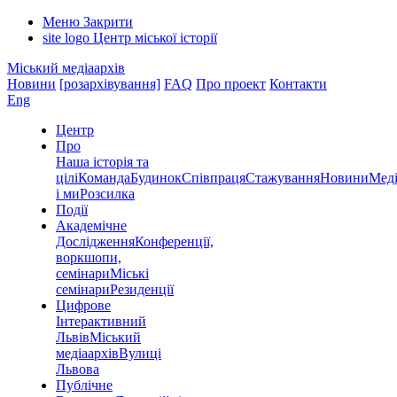
Меню
Закрити
site logo
Центр міської історії
Міський медіаархів
Новини
[розархівування]
FAQ
Про проект
Контакти
Eng
Центр
Про
Наша історія та
цілі
Команда
Будинок
Співпраця
Стажування
Новини
Меді
і ми
Розсилка
Події
Академічне
Дослідження
Конференції,
воркшопи,
семінари
Міські
семінари
Резиденції
Цифрове
Інтерактивний
Львів
Міський
медіаархів
Вулиці
Львова
Публічне