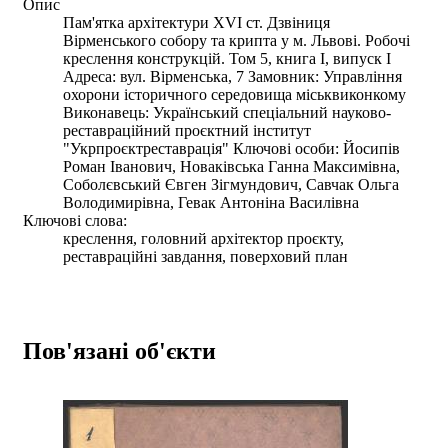
Опис
Пам'ятка архітектури XVI ст. Дзвіниця
Вірменського собору та крипта у м. Львові. Робочі
креслення конструкцій. Том 5, книга І, випуск І
Адреса: вул. Вірменська, 7 Замовник: Управління
охорони історичного середовища міськвиконкому
Виконавець: Український спеціальний науково-
реставраційний проєктний інститут
"Укрпроєктреставрація" Ключові особи: Йосипів
Роман Іванович, Новаківська Ганна Максимівна,
Соболєвський Євген Зігмундович, Савчак Ольга
Володимирівна, Гевак Антоніна Василівна
Ключові слова:
креслення, головний архітектор проєкту,
реставраційні завдання, поверховий план
Пов'язані об'єкти