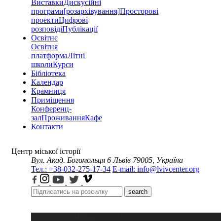
Виставки
Дискусійні
програми
[розархівування]
Просторові
проекти
Цифрові
розповіді
Публікації
Освітнє
Освітня
платформа
Літні
школи
Курси
Бібліотека
Календар
Крамниця
Приміщення
Конференц-
зал
Проживання
Кафе
Контакти
Центр міської історії
Вул. Акад. Богомольця 6
Львів 79005, Україна
Тел.: +38-032-275-17-34
E-mail: info@lvivcenter.org
search