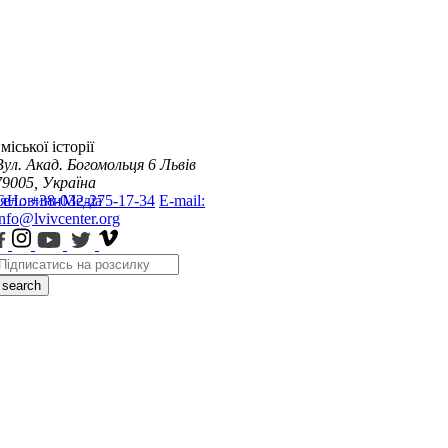
міської історії
Вул. Акад. Богомольця 6
Львів
79005, Україна
я
Тел.: +38-032-275-17-34
Новини
Медіа
E-mail:
info@lvivcenter.org
search