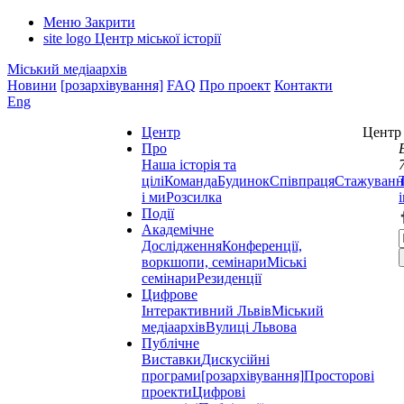
Меню
Закрити
site logo
Центр міської історії
Міський медіаархів
Новини
[розархівування]
FAQ
Про проект
Контакти
Eng
Центр
Центр 
Про
Наша історія та
цілі
Команда
Будинок
Співпраця
Стажуванн
і ми
Розсилка
Події
Академічне
Дослідження
Конференції,
воркшопи, семінари
Міські
семінари
Резиденції
Цифрове
Інтерактивний Львів
Міський
медіаархів
Вулиці Львова
Публічне
Виставки
Дискусійні
програми
[розархівування]
Просторові
проекти
Цифрові