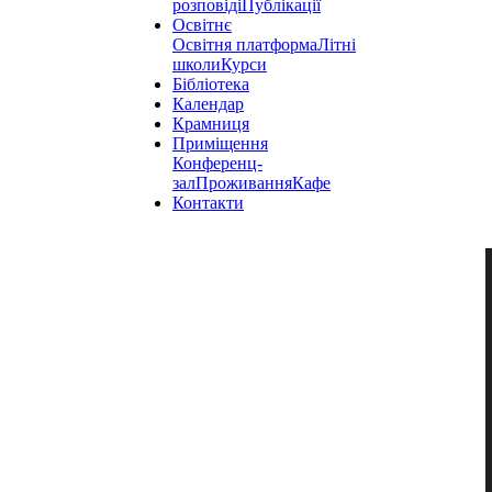
розповіді
Публікації
Освітнє
Освітня платформа
Літні
школи
Курси
Бібліотека
Календар
Крамниця
Приміщення
Конференц-
зал
Проживання
Кафе
Контакти