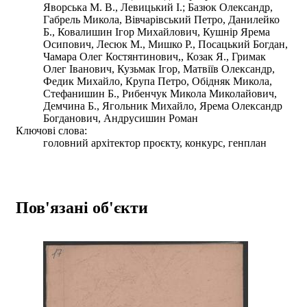
Яворська М. В., Левицький І.; Базюк Олександр,
Габрель Микола, Вівчарівський Петро, Данилейко
Б., Ковалишин Ігор Михайлович, Кушнір Ярема
Осипович, Лесюк М., Мишко Р., Посацький Богдан,
Чамара Олег Костянтинович,, Козак Я., Гримак
Олег Іванович, Кузьмак Ігор, Матвіїв Олександр,
Федик Михайло, Крупа Петро, Обідняк Микола,
Стефанишин Б., Рибенчук Микола Миколайович,
Демчина Б., Ягольник Михайло, Ярема Олександр
Богданович, Андрусишин Роман
Ключові слова:
головний архітектор проєкту, конкурс, генплан
Пов'язані об'єкти