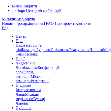
Меню
Закрити
site logo
Центр міської історії
Міський медіаархів
Новини
[розархівування]
FAQ
Про проект
Контакти
Eng
Центр
Про
Наша історія та
цілі
Команда
Будинок
Співпраця
Стажування
Новини
Меді
і ми
Розсилка
Події
Академічне
Дослідження
Конференції,
воркшопи,
семінари
Міські
семінари
Резиденції
Цифрове
Інтерактивний
Львів
Міський
медіаархів
Вулиці
Львова
Публічне