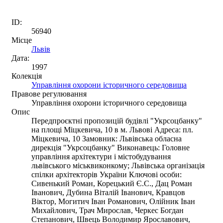
ID:
56940
Місце
Львів
Дата:
1997
Колекція
Управління охорони історичного середовища
Правове регулювання
Управління охорони історичного середовища
Опис
Передпроєктні пропозицій будівлі "Укрсоцбанку"
на площі Міцкевича, 10 в м. Львові Адреса: пл.
Міцкевича, 10 Замовник: Львівська обласна
дирекція "Укрсоцбанку" Виконавець: Головне
управління архітектури і містобудування
львівського міськвиконкому; Львівська організація
спілки архітекторів України Ключові особи:
Сивенький Роман, Корецький Є.С., Дац Роман
Іванович, Дубина Віталій Іванович, Кравцов
Віктор, Могитич Іван Романович, Олійник Іван
Михайлович, Трач Мирослав, Черкес Богдан
Степанович, Швець Володимир Ярославович,