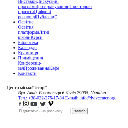
Виставки
Дискусійні
програми
[розархівування]
Просторові
проекти
Цифрові
розповіді
Публікації
Освітнє
Освітня
платформа
Літні
школи
Курси
Бібліотека
Календар
Крамниця
Приміщення
Конференц-
зал
Проживання
Кафе
Контакти
Центр міської історії
Вул. Акад. Богомольця 6
Львів 79005, Україна
Тел.: +38-032-275-17-34
E-mail: info@lvivcenter.org
search