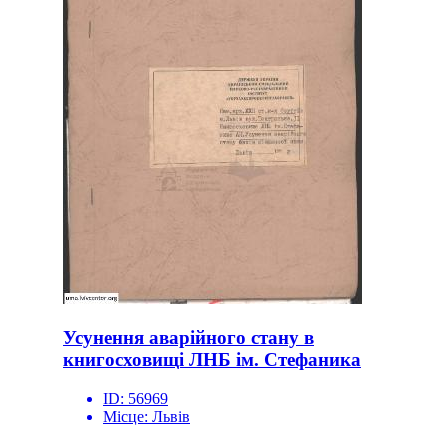
Усунення аварійного стану в
книгосховищі ЛНБ ім. Стефаника
ID:
56969
Місце:
Львів