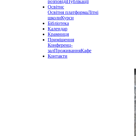
розповіді
Публікації
Освітнє
Освітня платформа
Літні
школи
Курси
Бібліотека
Календар
Крамниця
Приміщення
Конференц-
зал
Проживання
Кафе
Контакти