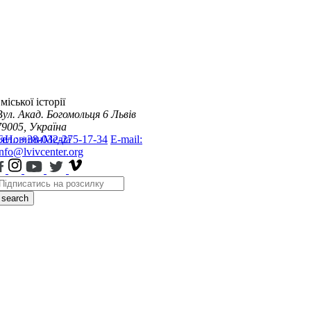
міської історії
Вул. Акад. Богомольця 6
Львів
79005, Україна
я
Тел.: +38-032-275-17-34
Новини
Медіа
E-mail:
info@lvivcenter.org
search