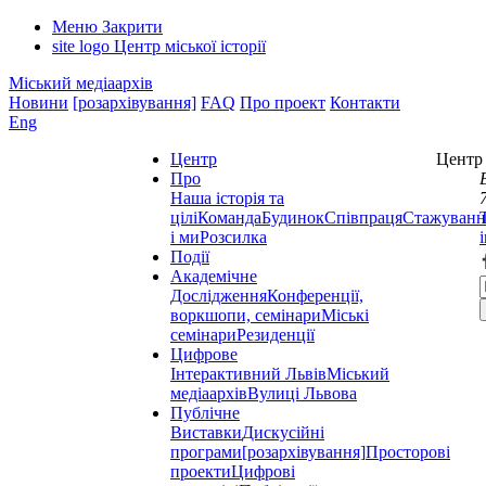
Меню
Закрити
site logo
Центр міської історії
Міський медіаархів
Новини
[розархівування]
FAQ
Про проект
Контакти
Eng
Центр
Центр 
Про
Наша історія та
цілі
Команда
Будинок
Співпраця
Стажуванн
і ми
Розсилка
Події
Академічне
Дослідження
Конференції,
воркшопи, семінари
Міські
семінари
Резиденції
Цифрове
Інтерактивний Львів
Міський
медіаархів
Вулиці Львова
Публічне
Виставки
Дискусійні
програми
[розархівування]
Просторові
проекти
Цифрові