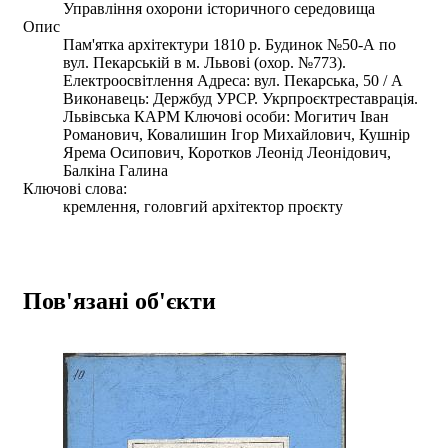
Управління охорони історичного середовища
Опис
Пам'ятка архітектури 1810 р. Будинок №50-А по
вул. Пекарській в м. Львові (охор. №773).
Електроосвітлення Адреса: вул. Пекарська, 50 / А
Виконавець: Держбуд УРСР. Укрпроєктреставрація.
Львівська КАРМ Ключові особи: Могитич Іван
Романович, Ковалишин Ігор Михайлович, Кушнір
Ярема Осипович, Коротков Леонід Леонідович,
Балкіна Галина
Ключові слова:
кремлення, головгий архітектор проєкту
Пов'язані об'єкти