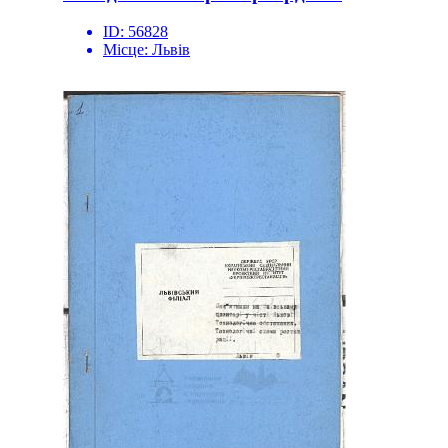
ID:
56828
Місце:
Львів