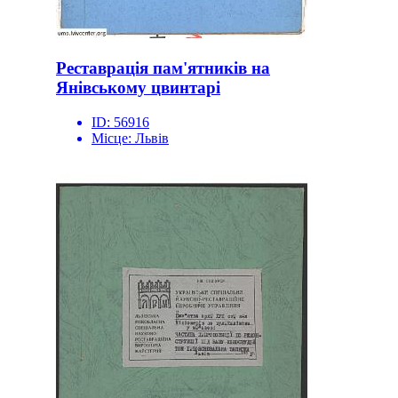
Реставрація пам'ятників на
Янівському цвинтарі
ID:
56916
Місце:
Львів