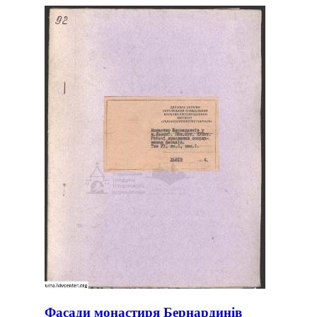
Фасади монастиря Бернардинів