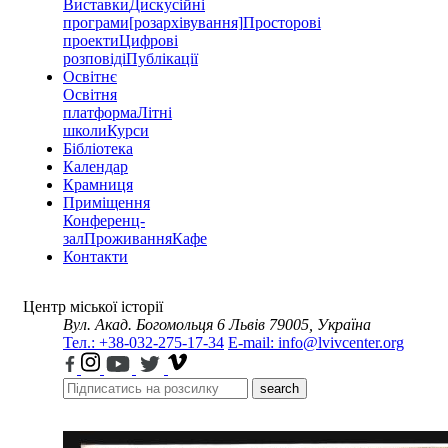
Виставки
Дискусійні
програми
[розархівування]
Просторові
проекти
Цифрові
розповіді
Публікації
Освітнє
Освітня
платформа
Літні
школи
Курси
Бібліотека
Календар
Крамниця
Приміщення
Конференц-
зал
Проживання
Кафе
Контакти
Центр міської історії
Вул. Акад. Богомольця 6
Львів 79005, Україна
Тел.: +38-032-275-17-34
E-mail: info@lvivcenter.org
search