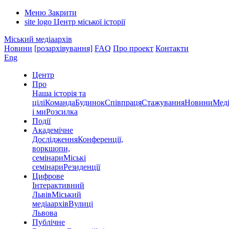
Меню
Закрити
site logo
Центр міської історії
Міський медіаархів
Новини
[розархівування]
FAQ
Про проект
Контакти
Eng
Центр
Про
Наша історія та
цілі
Команда
Будинок
Співпраця
Стажування
Новини
Меді
і ми
Розсилка
Події
Академічне
Дослідження
Конференції,
воркшопи,
семінари
Міські
семінари
Резиденції
Цифрове
Інтерактивний
Львів
Міський
медіаархів
Вулиці
Львова
Публічне