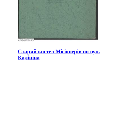
Старий костел Місіонерів по вул.
Калініна
ID:
57029
Місце:
Львів
site logo
ЦЕНТР МІСЬКОЇ ІСТОРІЇ
Вул. Акад. Богомольця 6
Львів 79005, Україна
Тел.: +38-032-275-17-34
E-mail:
info@lvivcenter.org
Про нас
Академічне
Наша історія та
Дослідження
цілі
Конференції,
Команда
воркшопи,