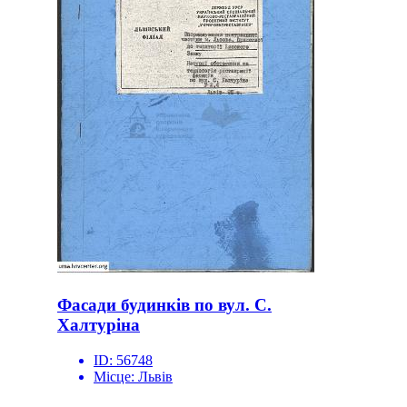
Фасади будинків по вул. С.
Халтуріна
ID:
56748
Місце:
Львів