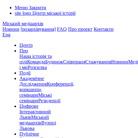
Меню
Закрити
site logo
Центр міської історії
Міський медіаархів
Новини
[розархівування]
FAQ
Про проект
Контакти
Eng
Центр
Про
Наша історія та
цілі
Команда
Будинок
Співпраця
Стажування
Новини
Меді
і ми
Розсилка
Події
Академічне
Дослідження
Конференції,
воркшопи,
семінари
Міські
семінари
Резиденції
Цифрове
Інтерактивний
Львів
Міський
медіаархів
Вулиці
Львова
Публічне