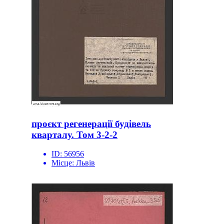
проєкт регенерації будівель
кварталу. Том 3-2-2
ID:
56956
Місце:
Львів