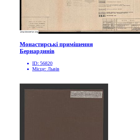
Монастирські приміщення
Бернардинів
ID:
56820
Місце:
Львів