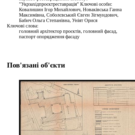
"Укрзахідпроєктреставрація" Ключові особи:
Ковалишин Ігор Михайлович, Новаківська Ганна
Максимівна, Соболєвський Євген Зігмундович,
Бабич Ольга Степанівна, Уніят Орися
Ключові слова:
головний архітектор проєктів, головний фасад,
паспорт опорядження фасаду
Пов'язані об'єкти