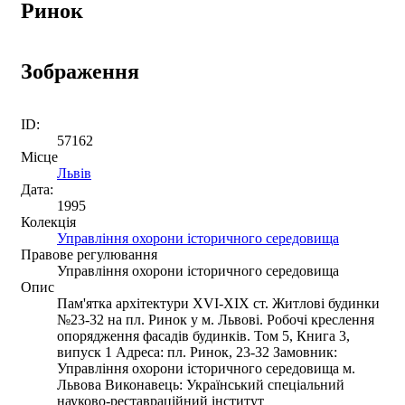
Ринок
Зображення
ID:
57162
Місце
Львів
Дата:
1995
Колекція
Управління охорони історичного середовища
Правове регулювання
Управління охорони історичного середовища
Опис
Пам'ятка архітектури XVI-XIX ст. Житлові будинки
№23-32 на пл. Ринок у м. Львові. Робочі креслення
опорядження фасадів будинків. Том 5, Книга 3,
випуск 1 Адреса: пл. Ринок, 23-32 Замовник:
Управління охорони історичного середовища м.
Львова Виконавець: Український спеціальний
науково-реставраційний інститут