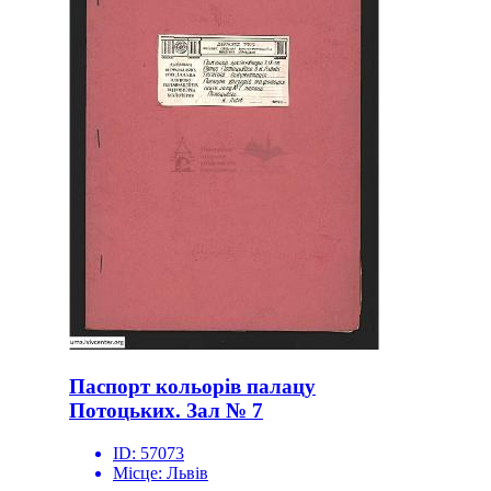
Паспорт кольорів палацу
Потоцьких. Зал № 7
ID:
57073
Місце:
Львів