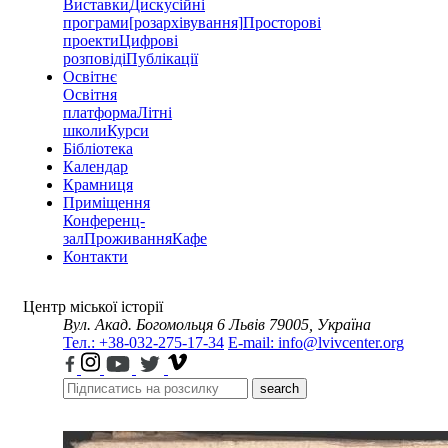
Виставки
Дискусійні
програми
[розархівування]
Просторові
проекти
Цифрові
розповіді
Публікації
Освітнє
Освітня
платформа
Літні
школи
Курси
Бібліотека
Календар
Крамниця
Приміщення
Конференц-
зал
Проживання
Кафе
Контакти
Центр міської історії
Вул. Акад. Богомольця 6
Львів 79005, Україна
Тел.: +38-032-275-17-34
E-mail: info@lvivcenter.org
search