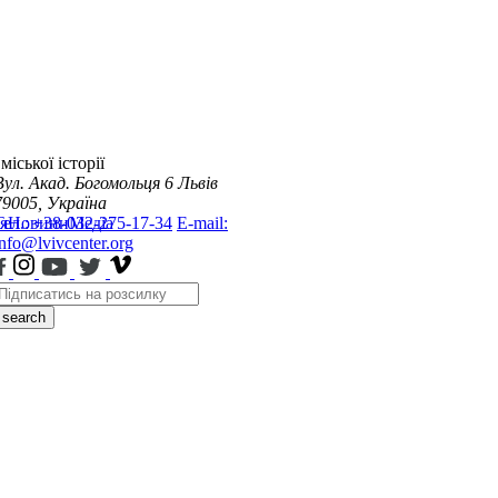
міської історії
Вул. Акад. Богомольця 6
Львів
79005, Україна
я
Тел.: +38-032-275-17-34
Новини
Медіа
E-mail:
info@lvivcenter.org
search