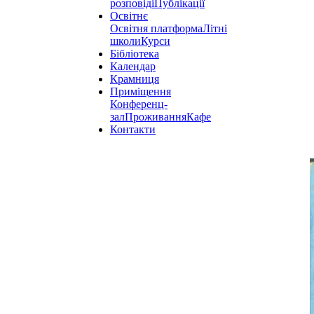
розповіді
Публікації
Освітнє
Освітня платформа
Літні
школи
Курси
Бібліотека
Календар
Крамниця
Приміщення
Конференц-
зал
Проживання
Кафе
Контакти