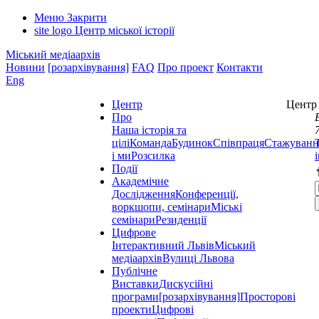
Меню
Закрити
site logo
Центр міської історії
Міський медіаархів
Новини
[розархівування]
FAQ
Про проект
Контакти
Eng
Центр
Центр 
Про
Наша історія та
цілі
Команда
Будинок
Співпраця
Стажуванн
і ми
Розсилка
Події
Академічне
Дослідження
Конференції,
воркшопи, семінари
Міські
семінари
Резиденції
Цифрове
Інтерактивний Львів
Міський
медіаархів
Вулиці Львова
Публічне
Виставки
Дискусійні
програми
[розархівування]
Просторові
проекти
Цифрові