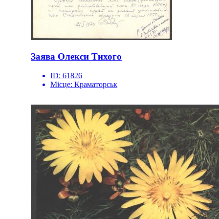
Заява Олекси Тихого
ID:
61826
Місце:
Краматорськ