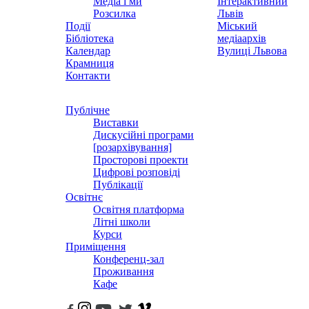
Медіа і ми
Інтерактивний
Розсилка
Львів
Події
Міський
Бібліотека
медіаархів
Календар
Вулиці Львова
Крамниця
Контакти
Публічне
Виставки
Дискусійні програми
[розархівування]
Просторові проекти
Цифрові розповіді
Публікації
Освітнє
Освітня платформа
Літні школи
Курси
Приміщення
Конференц-зал
Проживання
Кафе