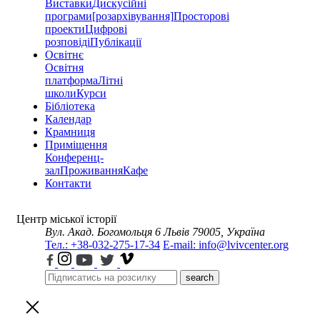
Виставки
Дискусійні
програми
[розархівування]
Просторові
проекти
Цифрові
розповіді
Публікації
Освітнє
Освітня
платформа
Літні
школи
Курси
Бібліотека
Календар
Крамниця
Приміщення
Конференц-
зал
Проживання
Кафе
Контакти
Центр міської історії
Вул. Акад. Богомольця 6
Львів 79005, Україна
Тел.: +38-032-275-17-34
E-mail: info@lvivcenter.org
search