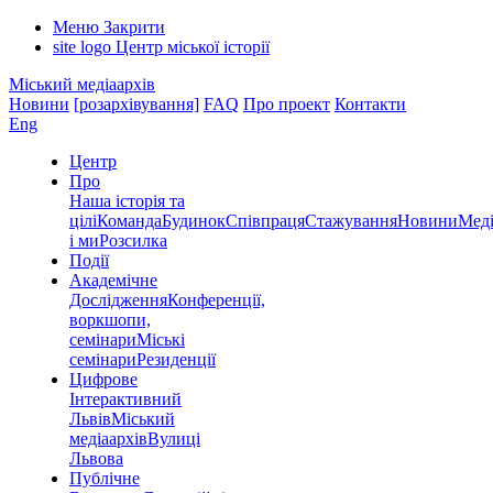
Меню
Закрити
site logo
Центр міської історії
Міський медіаархів
Новини
[розархівування]
FAQ
Про проект
Контакти
Eng
Центр
Про
Наша історія та
цілі
Команда
Будинок
Співпраця
Стажування
Новини
Меді
і ми
Розсилка
Події
Академічне
Дослідження
Конференції,
воркшопи,
семінари
Міські
семінари
Резиденції
Цифрове
Інтерактивний
Львів
Міський
медіаархів
Вулиці
Львова
Публічне