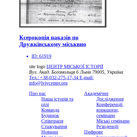
Ксерокопія наказів по
Дружківському міськвно
ID:
61919
site logo
ЦЕНТР МІСЬКОЇ ІСТОРІЇ
Вул. Акад. Богомольця 6
Львів 79005, Україна
Тел.: +38-032-275-17-34
E-mail:
info@lvivcenter.org
Про нас
Академічне
Наша історія та
Дослідження
цілі
Конференції,
Команда
воркшопи,
Будинок
семінари
Співпраця
Міські семінари
Стажування
Резиденції
Новини
Цифрове