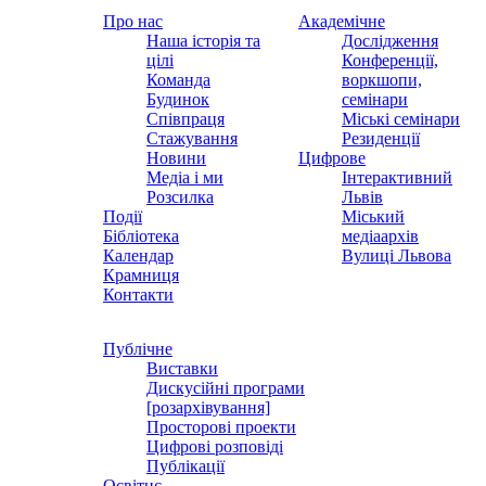
Про нас
Академічне
Наша історія та
Дослідження
цілі
Конференції,
Команда
воркшопи,
Будинок
семінари
Співпраця
Міські семінари
Стажування
Резиденції
Новини
Цифрове
Медіа і ми
Інтерактивний
Розсилка
Львів
Події
Міський
Бібліотека
медіаархів
Календар
Вулиці Львова
Крамниця
Контакти
Публічне
Виставки
Дискусійні програми
[розархівування]
Просторові проекти
Цифрові розповіді
Публікації
Освітнє