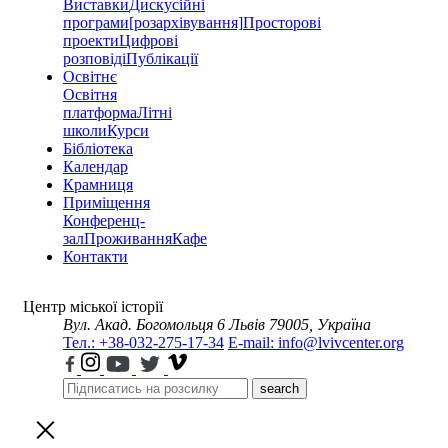
Виставки
Дискусійні
програми
[розархівування]
Просторові
проекти
Цифрові
розповіді
Публікації
Освітнє
Освітня
платформа
Літні
школи
Курси
Бібліотека
Календар
Крамниця
Приміщення
Конференц-
зал
Проживання
Кафе
Контакти
Центр міської історії
Вул. Акад. Богомольця 6
Львів 79005, Україна
Тел.: +38-032-275-17-34
E-mail: info@lvivcenter.org
search