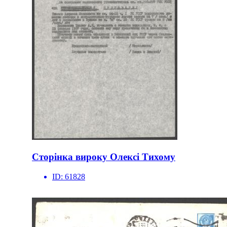
Сторінка вироку Олексі Тихому
ID:
61828