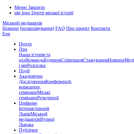
Меню
Закрити
site logo
Центр міської історії
Міський медіаархів
Новини
[розархівування]
FAQ
Про проект
Контакти
Eng
Центр
Про
Наша історія та
цілі
Команда
Будинок
Співпраця
Стажування
Новини
Меді
і ми
Розсилка
Події
Академічне
Дослідження
Конференції,
воркшопи,
семінари
Міські
семінари
Резиденції
Цифрове
Інтерактивний
Львів
Міський
медіаархів
Вулиці
Львова
Публічне