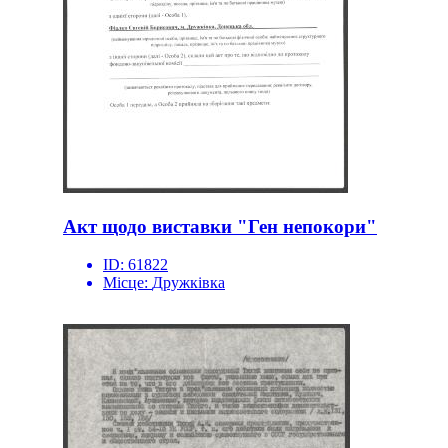
Акт щодо виставки "Ген непокори"
ID:
61822
Місце:
Дружківка