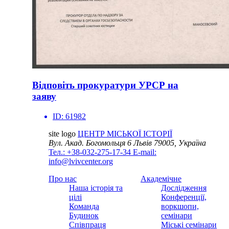
Відповіть прокуратури УРСР на
заяву
ID:
61982
site logo
ЦЕНТР МІСЬКОЇ ІСТОРІЇ
Вул. Акад. Богомольця 6
Львів 79005, Україна
Тел.: +38-032-275-17-34
E-mail:
info@lvivcenter.org
Про нас
Академічне
Наша історія та
Дослідження
цілі
Конференції,
Команда
воркшопи,
Будинок
семінари
Співпраця
Міські семінари