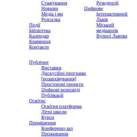
Стажування
Резиденції
Новини
Цифрове
Медіа і ми
Інтерактивний
Розсилка
Львів
Події
Міський
Бібліотека
медіаархів
Календар
Вулиці Львова
Крамниця
Контакти
Публічне
Виставки
Дискусійні програми
[розархівування]
Просторові проекти
Цифрові розповіді
Публікації
Освітнє
Освітня платформа
Літні школи
Курси
Приміщення
Конференц-зал
Проживання