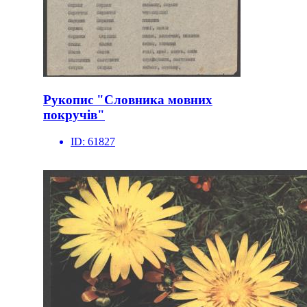
Рукопис "Словника мовних
покручів"
ID:
61827