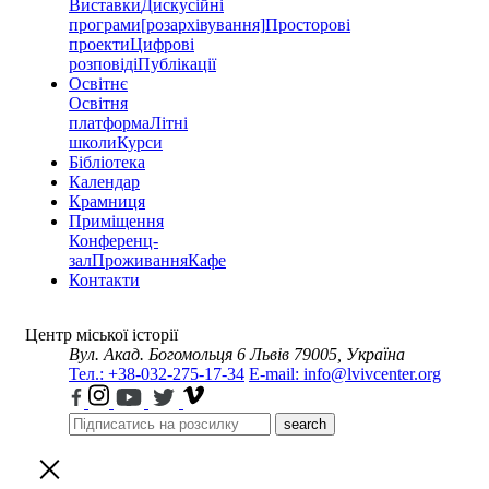
Виставки
Дискусійні
програми
[розархівування]
Просторові
проекти
Цифрові
розповіді
Публікації
Освітнє
Освітня
платформа
Літні
школи
Курси
Бібліотека
Календар
Крамниця
Приміщення
Конференц-
зал
Проживання
Кафе
Контакти
Центр міської історії
Вул. Акад. Богомольця 6
Львів 79005, Україна
Тел.: +38-032-275-17-34
E-mail: info@lvivcenter.org
search