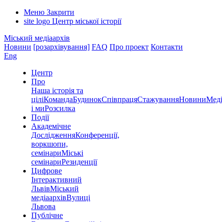
Меню
Закрити
site logo
Центр міської історії
Міський медіаархів
Новини
[розархівування]
FAQ
Про проект
Контакти
Eng
Центр
Про
Наша історія та
цілі
Команда
Будинок
Співпраця
Стажування
Новини
Меді
і ми
Розсилка
Події
Академічне
Дослідження
Конференції,
воркшопи,
семінари
Міські
семінари
Резиденції
Цифрове
Інтерактивний
Львів
Міський
медіаархів
Вулиці
Львова
Публічне