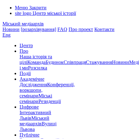
Меню
Закрити
site logo
Центр міської історії
Міський медіаархів
Новини
[розархівування]
FAQ
Про проект
Контакти
Eng
Центр
Про
Наша історія та
цілі
Команда
Будинок
Співпраця
Стажування
Новини
Меді
і ми
Розсилка
Події
Академічне
Дослідження
Конференції,
воркшопи,
семінари
Міські
семінари
Резиденції
Цифрове
Інтерактивний
Львів
Міський
медіаархів
Вулиці
Львова
Публічне