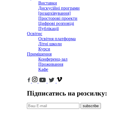
Виставки
Дискусійні програми
[розархівування]
Просторові проекти
Цифрові розповіді
Публікації
Освітнє
Освітня платформа
Літні школи
Курси
Приміщення
Конференц-зал
Проживання
Кафе
Підписатись на розсилку:
subscribe