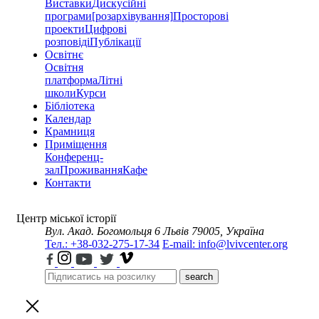
Виставки
Дискусійні
програми
[розархівування]
Просторові
проекти
Цифрові
розповіді
Публікації
Освітнє
Освітня
платформа
Літні
школи
Курси
Бібліотека
Календар
Крамниця
Приміщення
Конференц-
зал
Проживання
Кафе
Контакти
Центр міської історії
Вул. Акад. Богомольця 6
Львів 79005, Україна
Тел.: +38-032-275-17-34
E-mail: info@lvivcenter.org
search