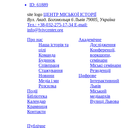
ID:
61889
site logo
ЦЕНТР МІСЬКОЇ ІСТОРІЇ
Вул. Акад. Богомольця 6
Львів 79005, Україна
Тел.: +38-032-275-17-34
E-mail:
info@lvivcenter.org
Про нас
Академічне
Наша історія та
Дослідження
цілі
Конференції,
Команда
воркшопи,
Будинок
семінари
Співпраця
Міські семінари
Стажування
Резиденції
Новини
Цифрове
Медіа і ми
Інтерактивний
Розсилка
Львів
Події
Міський
Бібліотека
медіаархів
Календар
Вулиці Львова
Крамниця
Контакти
Публічне