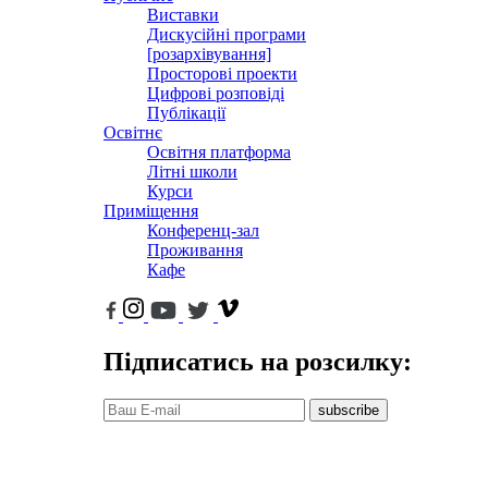
Виставки
Дискусійні програми
[розархівування]
Просторові проекти
Цифрові розповіді
Публікації
Освітнє
Освітня платформа
Літні школи
Курси
Приміщення
Конференц-зал
Проживання
Кафе
Підписатись на розсилку:
subscribe