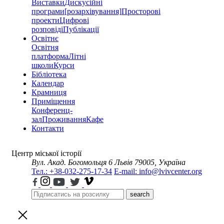
Виставки
Дискусійні
програми
[розархівування]
Просторові
проекти
Цифрові
розповіді
Публікації
Освітнє
Освітня
платформа
Літні
школи
Курси
Бібліотека
Календар
Крамниця
Приміщення
Конференц-
зал
Проживання
Кафе
Контакти
Центр міської історії
Вул. Акад. Богомольця 6
Львів 79005, Україна
Тел.: +38-032-275-17-34
E-mail: info@lvivcenter.org
search