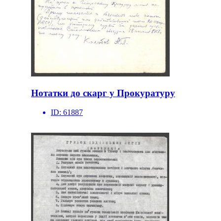
Нотатки до скарг у Прокуратуру
ID:
61887