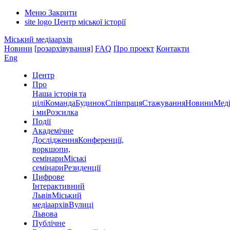
Меню
Закрити
site logo
Центр міської історії
Міський медіаархів
Новини
[розархівування]
FAQ
Про проект
Контакти
Eng
Центр
Про
Наша історія та
цілі
Команда
Будинок
Співпраця
Стажування
Новини
Меді
і ми
Розсилка
Події
Академічне
Дослідження
Конференції,
воркшопи,
семінари
Міські
семінари
Резиденції
Цифрове
Інтерактивний
Львів
Міський
медіаархів
Вулиці
Львова
Публічне