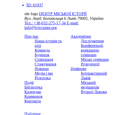
ID:
61937
site logo
ЦЕНТР МІСЬКОЇ ІСТОРІЇ
Вул. Акад. Богомольця 6
Львів 79005, Україна
Тел.: +38-032-275-17-34
E-mail:
info@lvivcenter.org
Про нас
Академічне
Наша історія та
Дослідження
цілі
Конференції,
Команда
воркшопи,
Будинок
семінари
Співпраця
Міські семінари
Стажування
Резиденції
Новини
Цифрове
Медіа і ми
Інтерактивний
Розсилка
Львів
Події
Міський
Бібліотека
медіаархів
Календар
Вулиці Львова
Крамниця
Контакти
Публічне