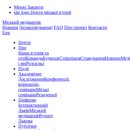
Меню
Закрити
site logo
Центр міської історії
Міський медіаархів
Новини
[розархівування]
FAQ
Про проект
Контакти
Eng
Центр
Про
Наша історія та
цілі
Команда
Будинок
Співпраця
Стажування
Новини
Меді
і ми
Розсилка
Події
Академічне
Дослідження
Конференції,
воркшопи,
семінари
Міські
семінари
Резиденції
Цифрове
Інтерактивний
Львів
Міський
медіаархів
Вулиці
Львова
Публічне