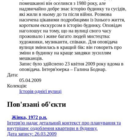
помешканні він оселився з 1980 року, але
надзвичайно добре знає історію будинку та сусідів,
які жили в ньому до та після війни. Розмова
насичена цікавими подробицями із їхнього життя,
коротким екскурсом в історію будинку. Оповідач
наголошує на тому, що на вулиці свого часу
проживало і живе багато людей мистецтва:
художники, музиканти, співаки. Для оповідача
вулиця змінилась в кращий бік: він говорить про
зміни в будинку на краще завдяки зусиллям
мешканців.
Запис було здійснено 23 квітня 2009 року вдома в
оповідача. Інтерв'юерка – Галина Боднар.
Дата:
05.04.2009
Колекція:
Історія однієї вулиці
Пов'язані об'єкти
Жінка, 1972 р.н.
Інтерв'ю надає детальний контекст про планування та
внутрішнє оздоблення квартири в будинку.
Дата запису: 26.03.2009