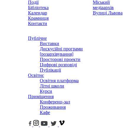
Події
Міський
Бібліотека
медіаархів
Календар
Вулиці Львова
Крамниця
Контакти
Публічне
Виставки
Дискусійні програми
[розархівування]
Просторові проекти
Цифрові розповіді
Публікації
Освітнє
Освітня платформа
Літні школи
Курси
Приміщення
Конференц-зал
Проживання
Кафе