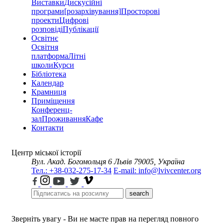
Виставки
Дискусійні
програми
[розархівування]
Просторові
проекти
Цифрові
розповіді
Публікації
Освітнє
Освітня
платформа
Літні
школи
Курси
Бібліотека
Календар
Крамниця
Приміщення
Конференц-
зал
Проживання
Кафе
Контакти
Центр міської історії
Вул. Акад. Богомольця 6
Львів 79005, Україна
Тел.: +38-032-275-17-34
E-mail: info@lvivcenter.org
search
Зверніть увагу - Ви не маєте прав на перегляд повного