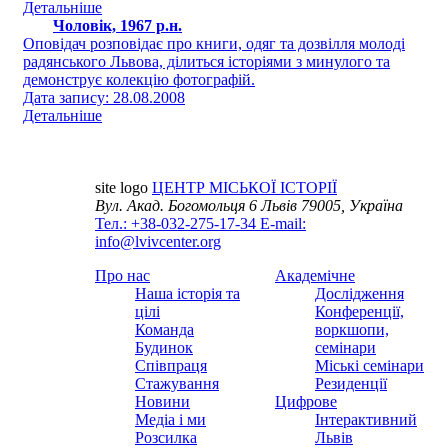
Детальніше
Чоловік, 1967 р.н.
Оповідач розповідає про книги, одяг та дозвілля молоді
радянського Львова, ділиться історіями з минулого та
демонструє колекцію фотографій.
Дата запису: 28.08.2008
Детальніше
site logo
ЦЕНТР МІСЬКОЇ ІСТОРІЇ
Вул. Акад. Богомольця 6
Львів 79005, Україна
Тел.: +38-032-275-17-34
E-mail:
info@lvivcenter.org
Про нас
Академічне
Наша історія та
Дослідження
цілі
Конференції,
Команда
воркшопи,
Будинок
семінари
Співпраця
Міські семінари
Стажування
Резиденції
Новини
Цифрове
Медіа і ми
Інтерактивний
Розсилка
Львів