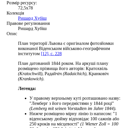
Розмір ресурсу:
72,5x78
Колекція
Ришард Хубіш
Правове регулювання
Ришард Хубіш
Опис
План території Львова є оригіналом фотозйомки
виконаної Віденським військово-географічним
інститутом
[12], c. 228
План датований 1844 роком. На аркуші плану
розміщено прізвища його авторів: Кратохвіль
(Kratochwill)
, Радайчіч
(Radaichich)
, Кранковіч
(Krankowich)
.
Легенда:
У правому верхньому куті розташовано назву:
"Лемберг з його передмістями у 1844 році"
(Lemberg mit seinen Vorstadten im Jahre 1844).
Нижче розміщено мірну лінію із написом: "1
віденському дюйму відповідає 100 сажнів або
250 кроків на місцевості"
(1 Wiener Zoll = 100