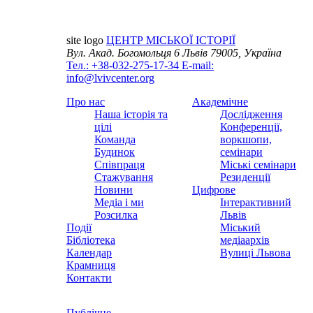
site logo
ЦЕНТР МІСЬКОЇ ІСТОРІЇ
Вул. Акад. Богомольця 6
Львів 79005, Україна
Тел.: +38-032-275-17-34
E-mail:
info@lvivcenter.org
Про нас
Академічне
Наша історія та
Дослідження
цілі
Конференції,
Команда
воркшопи,
Будинок
семінари
Співпраця
Міські семінари
Стажування
Резиденції
Новини
Цифрове
Медіа і ми
Інтерактивний
Розсилка
Львів
Події
Міський
Бібліотека
медіаархів
Календар
Вулиці Львова
Крамниця
Контакти
Публічне