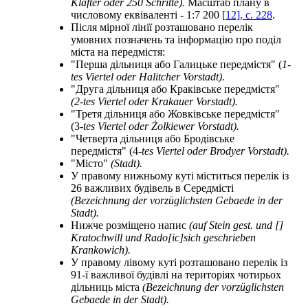
Klafter oder 250 Schritte).
Масштаб плану в
числовому еквіваленті - 1:7 200
[12], c. 228
.
Після мірної лінії розташовано перелік
умовних позначень та інформацію про поділ
міста на передмістя:
"Перша дільниця або Галицьке передмістя" (
1-
tes Viertel oder Halitcher Vorstadt).
"Друга дільниця або Краківське передмістя"
(2-tes Viertel oder Krakauer Vorstadt).
"Третя дільниця або Жовківське передмістя"
(3
-tes Viertel oder Żolkiewer Vorstadt).
"Четверта дільниця або Бродівське
передмістя" (4
-tes Viertel oder Brodyer Vorstadt).
"Місто"
(Stadt).
У правому нижньому куті міститься перелік із
26 важливих будівель в Середмісті
(Bezeichnung der vorzüglichsten Gebaede in der
Stadt).
Нижче розміщено напис
(auf Stein gest. und []
Kratochwill und Rado[iс]sich geschrieben
Krankowich).
У правому лівому куті розташовано перелік із
91-ї важливої будівлі на територіях чотирьох
дільниць міста
(Bezeichnung der vorzüglichsten
Gebaede in der Stadt).