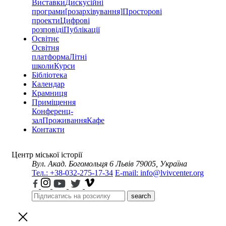
Виставки
Дискусійні
програми
[розархівування]
Просторові
проекти
Цифрові
розповіді
Публікації
Освітнє
Освітня
платформа
Літні
школи
Курси
Бібліотека
Календар
Крамниця
Приміщення
Конференц-
зал
Проживання
Кафе
Контакти
Центр міської історії
Вул. Акад. Богомольця 6
Львів 79005, Україна
Тел.: +38-032-275-17-34
E-mail: info@lvivcenter.org
search