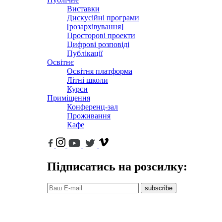
Виставки
Дискусійні програми
[розархівування]
Просторові проекти
Цифрові розповіді
Публікації
Освітнє
Освітня платформа
Літні школи
Курси
Приміщення
Конференц-зал
Проживання
Кафе
Підписатись на розсилку:
subscribe