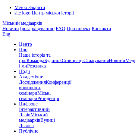
Меню
Закрити
site logo
Центр міської історії
Міський медіаархів
Новини
[розархівування]
FAQ
Про проект
Контакти
Eng
Центр
Про
Наша історія та
цілі
Команда
Будинок
Співпраця
Стажування
Новини
Меді
і ми
Розсилка
Події
Академічне
Дослідження
Конференції,
воркшопи,
семінари
Міські
семінари
Резиденції
Цифрове
Інтерактивний
Львів
Міський
медіаархів
Вулиці
Львова
Публічне