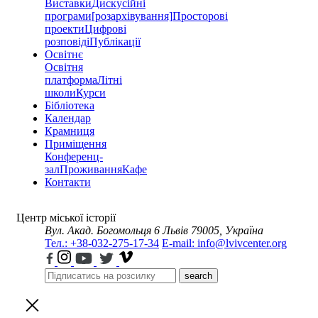
Виставки
Дискусійні
програми
[розархівування]
Просторові
проекти
Цифрові
розповіді
Публікації
Освітнє
Освітня
платформа
Літні
школи
Курси
Бібліотека
Календар
Крамниця
Приміщення
Конференц-
зал
Проживання
Кафе
Контакти
Центр міської історії
Вул. Акад. Богомольця 6
Львів 79005, Україна
Тел.: +38-032-275-17-34
E-mail: info@lvivcenter.org
search