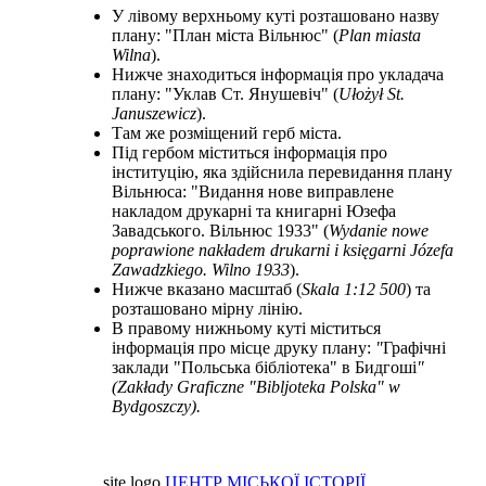
У лівому верхньому куті розташовано назву
плану: "План міста Вільнюс" (
Plan miasta
Wilna
).
Нижче знаходиться інформація про укладача
плану: "Уклав Ст. Янушевіч" (
Ułożył St.
Januszewicz
).
Там же розміщений герб міста.
Під гербом міститься інформація про
інституцію, яка здійснила перевидання плану
Вільнюса: "Видання нове виправлене
накладом друкарні та книгарні Юзефа
Завадського. Вільнюс 1933" (
Wydanie nowe
poprawione nakładem drukarni i księgarni Józefa
Zawadzkiego. Wilno 1933
).
Нижче вказано масштаб (
Skala 1:12 500
) та
розташовано мірну лінію.
В правому нижньому куті міститься
інформація про місце друку плану:
"
Графічні
заклади "Польська бібліотека" в Бидгоші
"
(Zakłady Graficzne "Bibljoteka Polska" w
Bydgoszczy).
site logo
ЦЕНТР МІСЬКОЇ ІСТОРІЇ