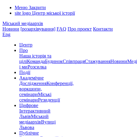
Меню
Закрити
site logo
Центр міської історії
Міський медіаархів
Новини
[розархівування]
FAQ
Про проект
Контакти
Eng
Центр
Про
Наша історія та
цілі
Команда
Будинок
Співпраця
Стажування
Новини
Меді
і ми
Розсилка
Події
Академічне
Дослідження
Конференції,
воркшопи,
семінари
Міські
семінари
Резиденції
Цифрове
Інтерактивний
Львів
Міський
медіаархів
Вулиці
Львова
Публічне