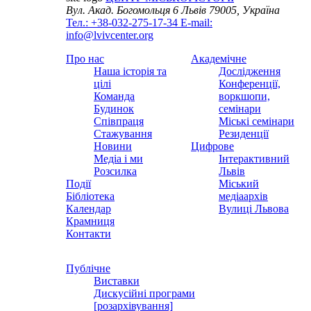
Вул. Акад. Богомольця 6
Львів 79005, Україна
Тел.: +38-032-275-17-34
E-mail:
info@lvivcenter.org
Про нас
Академічне
Наша історія та
Дослідження
цілі
Конференції,
Команда
воркшопи,
Будинок
семінари
Співпраця
Міські семінари
Стажування
Резиденції
Новини
Цифрове
Медіа і ми
Інтерактивний
Розсилка
Львів
Події
Міський
Бібліотека
медіаархів
Календар
Вулиці Львова
Крамниця
Контакти
Публічне
Виставки
Дискусійні програми
[розархівування]