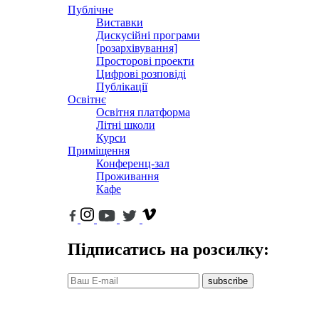
Публічне
Виставки
Дискусійні програми
[розархівування]
Просторові проекти
Цифрові розповіді
Публікації
Освітнє
Освітня платформа
Літні школи
Курси
Приміщення
Конференц-зал
Проживання
Кафе
Підписатись на розсилку:
subscribe