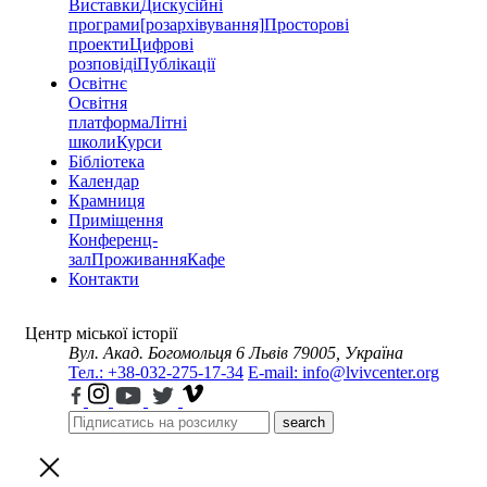
Виставки
Дискусійні
програми
[розархівування]
Просторові
проекти
Цифрові
розповіді
Публікації
Освітнє
Освітня
платформа
Літні
школи
Курси
Бібліотека
Календар
Крамниця
Приміщення
Конференц-
зал
Проживання
Кафе
Контакти
Центр міської історії
Вул. Акад. Богомольця 6
Львів 79005, Україна
Тел.: +38-032-275-17-34
E-mail: info@lvivcenter.org
search