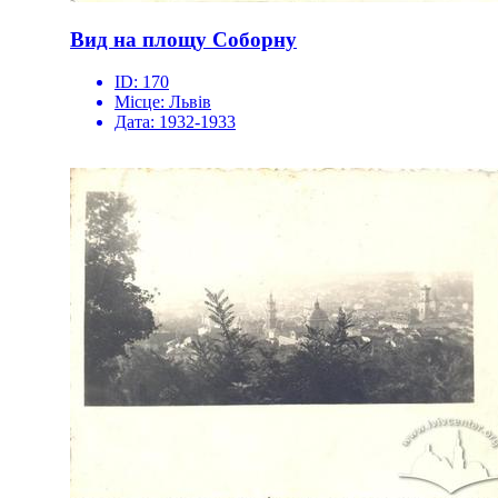
Вид на площу Соборну
ID:
170
Місце:
Львів
Дата:
1932-1933