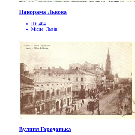
Панорама Львова
ID:
404
Місце:
Львів
Вулиця Городоцька