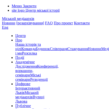
Меню
Закрити
site logo
Центр міської історії
Міський медіаархів
Новини
[розархівування]
FAQ
Про проект
Контакти
Eng
Центр
Про
Наша історія та
цілі
Команда
Будинок
Співпраця
Стажування
Новини
Меді
і ми
Розсилка
Події
Академічне
Дослідження
Конференції,
воркшопи,
семінари
Міські
семінари
Резиденції
Цифрове
Інтерактивний
Львів
Міський
медіаархів
Вулиці
Львова
Публічне