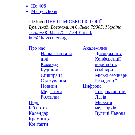
ID:
406
Місце:
Львів
site logo
ЦЕНТР МІСЬКОЇ ІСТОРІЇ
Вул. Акад. Богомольця 6
Львів 79005, Україна
Тел.: +38-032-275-17-34
E-mail:
info@lvivcenter.org
Про нас
Академічне
Наша історія та
Дослідження
цілі
Конференції,
Команда
воркшопи,
Будинок
семінари
Співпраця
Міські семінари
Стажування
Резиденції
Новини
Цифрове
Медіа і ми
Інтерактивний
Розсилка
Львів
Події
Міський
Бібліотека
медіаархів
Календар
Вулиці Львова
Крамниця
Контакти