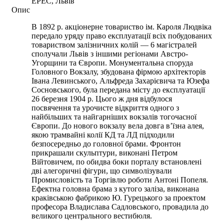
ЕРЕС, Львів
Опис
В 1892 р. акціонерне товариство ім. Кароля Людвіка
передало уряду право експлуатації всіх побудованих
товариством залізничних колій — 6 магістралей
сполучали Львів з іншими регіонами Австро-
Угорщини та Європи. Монументальна споруда
Головного Вокзалу, збудована фірмою архітекторів
Івана Левинського, Альфреда Захарієвича та Юзефа
Сосновського, була передана місту до експлуатації
26 березня 1904 р. Цього ж дня відбулося
посвячення та урочисте відкриття одного з
найбільших та найгарніших вокзалів тогочасної
Європи. До нового вокзалу вела довга в’їзна алея,
якою трамвайні колії КД та ЛД підходили
безпосередньо до головної брами. Фронтон
прикрашали скульптури, виконані Петром
Війтовичем, по обидва боки порталу встановлені
дві алегоричні фігури, що символізували
Промисловість та Торгівлю роботи Антоні Попеля.
Ефектна головна брама з кутого заліза, виконана
краківською фабрикою Ю. Гурецького за проектом
професора Владислава Садловського, провадила до
великого центрального вестибюля.