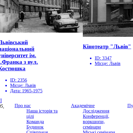
Львівський
Кінотеатр "Львів"
національний
університет ім.
ID:
3347
І.Франка з вул.
Місце:
Львів
Костюшка
ID:
2356
Місце:
Львів
Дата:
1965-1975
Ї
Про нас
Академічне
Пу
5,
Наша історія та
Дослідження
цілі
Конференції,
Команда
воркшопи,
Будинок
семінари
Співпраця
Міські семінари