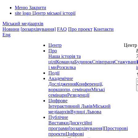
Меню
Закрити
site logo
Центр міської історії
Міський медіаархів
Новини
[розархівування]
FAQ
Про проект
Контакти
Eng
Центр
Центр 
Про
Наша історія та
цілі
Команда
Будинок
Співпраця
Стажуванн
і ми
Розсилка
Події
Академічне
Дослідження
Конференції,
воркшопи, семінари
Міські
семінари
Резиденції
Цифрове
Інтерактивний Львів
Міський
медіаархів
Вулиці Львова
Публічне
Виставки
Дискусійні
програми
[розархівування]
Просторові
проекти
Цифрові