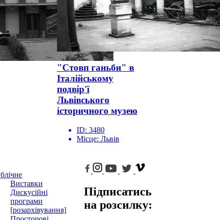
"Стовп ганьби" в
Італійському
подвір'ї
Львівського
історичного музею
ID:
3480
Місце:
Львів
блічне
Виставки
Підписатись
Дискусійні
програми
на розсилку:
[розархівування]
Просторові