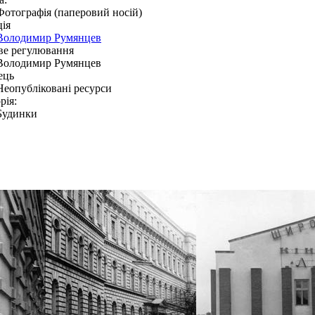
Фотографія (паперовий носій)
ія
Володимир Румянцев
ве регулювання
Володимир Румянцев
ець
Неопубліковані ресурси
рія:
Будинки