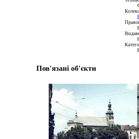
Колекц
Право
Видав
Катего
Пов'язані об'єкти