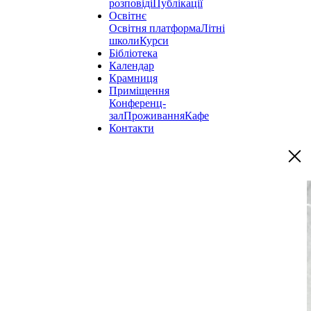
розповіді
Публікації
Освітнє
Освітня платформа
Літні
школи
Курси
Бібліотека
Календар
Крамниця
Приміщення
Конференц-
зал
Проживання
Кафе
Контакти