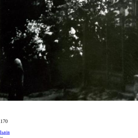
1170
Львів
а: