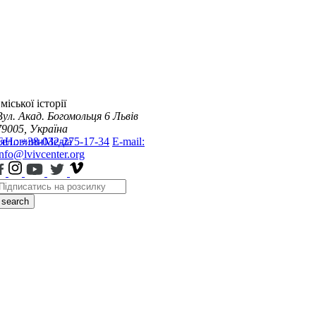
міської історії
Вул. Акад. Богомольця 6
Львів
79005, Україна
я
Тел.: +38-032-275-17-34
Новини
Медіа
E-mail:
info@lvivcenter.org
search