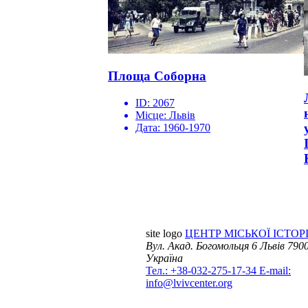
Площа Соборна
ID:
2067
Місце:
Львів
Дата:
1960-1970
site logo
ЦЕНТР МІСЬКОЇ ІСТОРІ
Вул. Акад. Богомольця 6
Львів 7900
Україна
Тел.: +38-032-275-17-34
E-mail:
info@lvivcenter.org