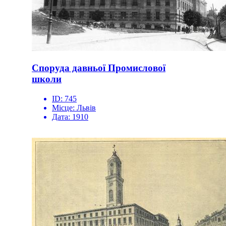
Споруда давньої Промислової
школи
ID:
745
Місце:
Львів
Дата:
1910