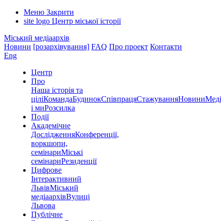
Меню
Закрити
site logo
Центр міської історії
Міський медіаархів
Новини
[розархівування]
FAQ
Про проект
Контакти
Eng
Центр
Про
Наша історія та
цілі
Команда
Будинок
Співпраця
Стажування
Новини
Меді
і ми
Розсилка
Події
Академічне
Дослідження
Конференції,
воркшопи,
семінари
Міські
семінари
Резиденції
Цифрове
Інтерактивний
Львів
Міський
медіаархів
Вулиці
Львова
Публічне