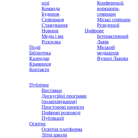
цілі
Конференції,
Команда
воркшопи,
Будинок
семінари
Співпраця
Міські семінари
Стажування
Резиденції
Новини
Цифрове
Медіа і ми
Інтерактивний
Розсилка
Львів
Події
Міський
Бібліотека
медіаархів
Календар
Вулиці Львова
Крамниця
Контакти
Публічне
Виставки
Дискусійні програми
[розархівування]
Просторові проекти
Цифрові розповіді
Публікації
Освітнє
Освітня платформа
Літні школи