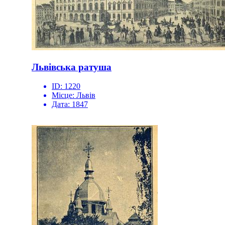
Львівська ратуша
ID:
1220
Місце:
Львів
Дата:
1847