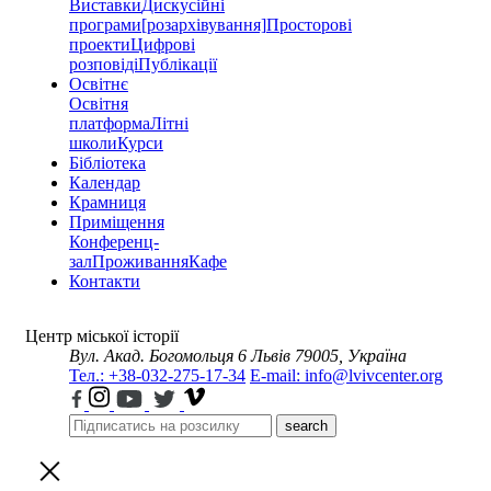
Виставки
Дискусійні
програми
[розархівування]
Просторові
проекти
Цифрові
розповіді
Публікації
Освітнє
Освітня
платформа
Літні
школи
Курси
Бібліотека
Календар
Крамниця
Приміщення
Конференц-
зал
Проживання
Кафе
Контакти
Центр міської історії
Вул. Акад. Богомольця 6
Львів 79005, Україна
Тел.: +38-032-275-17-34
E-mail: info@lvivcenter.org
search