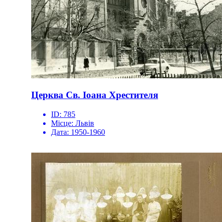
Церква Св. Іоана Хрестителя
ID:
785
Місце:
Львів
Дата:
1950-1960