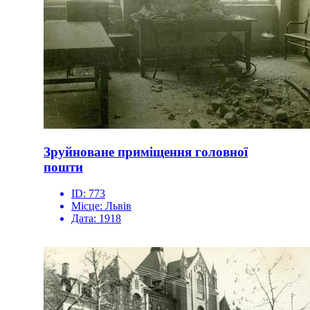
Зруйноване приміщення головної
пошти
ID:
773
Місце:
Львів
Дата:
1918