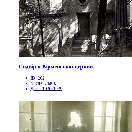
Подвір'я Вірменської церкви
ID:
202
Місце:
Львів
Дата:
1930-1939