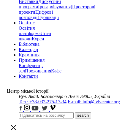
Виставки
Дискусійні
програми
[розархівування]
Просторові
проекти
Цифрові
розповіді
Публікації
Освітнє
Освітня
платформа
Літні
школи
Курси
Бібліотека
Календар
Крамниця
Приміщення
Конференц-
зал
Проживання
Кафе
Контакти
Центр міської історії
Вул. Акад. Богомольця 6
Львів 79005, Україна
Тел.: +38-032-275-17-34
E-mail: info@lvivcenter.org
search