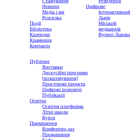
Стажування
Резиденції
Новини
Цифрове
Медіа і ми
Інтерактивний
Розсилка
Львів
Події
Міський
Бібліотека
медіаархів
Календар
Вулиці Львова
Крамниця
Контакти
Публічне
Виставки
Дискусійні програми
[розархівування]
Просторові проекти
Цифрові розповіді
Публікації
Освітнє
Освітня платформа
Літні школи
Курси
Приміщення
Конференц-зал
Проживання