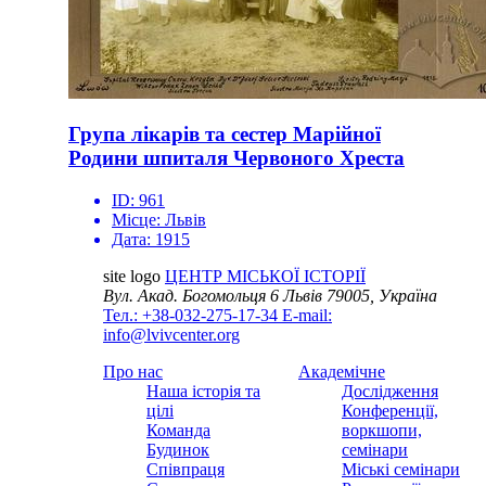
Група лікарів та сестер Марійної
Родини шпиталя Червоного Хреста
ID:
961
Місце:
Львів
Дата:
1915
site logo
ЦЕНТР МІСЬКОЇ ІСТОРІЇ
Вул. Акад. Богомольця 6
Львів 79005, Україна
Тел.: +38-032-275-17-34
E-mail:
info@lvivcenter.org
Про нас
Академічне
Наша історія та
Дослідження
цілі
Конференції,
Команда
воркшопи,
Будинок
семінари
Співпраця
Міські семінари