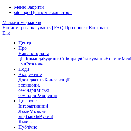
Меню
Закрити
site logo
Центр міської історії
Міський медіаархів
Новини
[розархівування]
FAQ
Про проект
Контакти
Eng
Центр
Про
Наша історія та
цілі
Команда
Будинок
Співпраця
Стажування
Новини
Меді
і ми
Розсилка
Події
Академічне
Дослідження
Конференції,
воркшопи,
семінари
Міські
семінари
Резиденції
Цифрове
Інтерактивний
Львів
Міський
медіаархів
Вулиці
Львова
Публічне