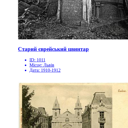
Старий єврейський цвинтар
ID:
1011
Місце:
Львів
Дата:
1910-1912