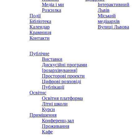
Медіа і ми
Інтерактивний
Розсилка
Львів
Події
Міський
Бібліотека
медіаархів
Календар
Вулиці Львова
Крамниця
Контакти
Публічне
Виставки
Дискусійні програми
[розархівування]
Просторові проекти
Цифрові розповіді
Публікації
Освітнє
Освітня платформа
Літні школи
Курси
Приміщення
Конференц-зал
Проживання
Кафе