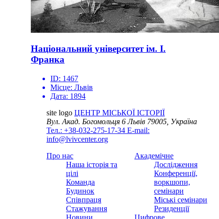
Національний університет ім. І.
Франка
ID:
1467
Місце:
Львів
Дата:
1894
site logo
ЦЕНТР МІСЬКОЇ ІСТОРІЇ
Вул. Акад. Богомольця 6
Львів 79005, Україна
Тел.: +38-032-275-17-34
E-mail:
info@lvivcenter.org
Про нас
Академічне
Наша історія та
Дослідження
цілі
Конференції,
Команда
воркшопи,
Будинок
семінари
Співпраця
Міські семінари
Стажування
Резиденції
Новини
Цифрове