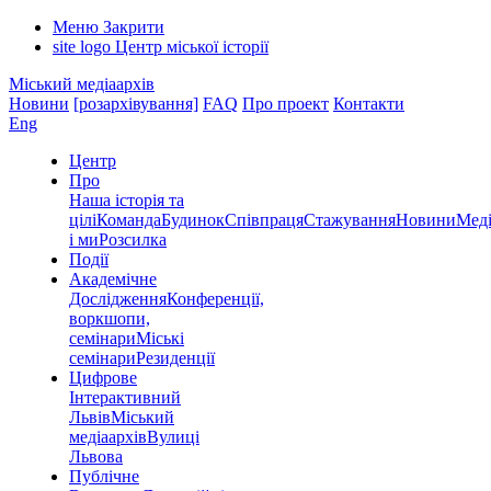
Меню
Закрити
site logo
Центр міської історії
Міський медіаархів
Новини
[розархівування]
FAQ
Про проект
Контакти
Eng
Центр
Про
Наша історія та
цілі
Команда
Будинок
Співпраця
Стажування
Новини
Меді
і ми
Розсилка
Події
Академічне
Дослідження
Конференції,
воркшопи,
семінари
Міські
семінари
Резиденції
Цифрове
Інтерактивний
Львів
Міський
медіаархів
Вулиці
Львова
Публічне