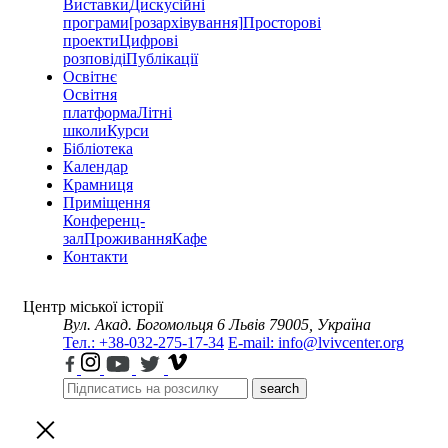
Виставки
Дискусійні
програми
[розархівування]
Просторові
проекти
Цифрові
розповіді
Публікації
Освітнє
Освітня
платформа
Літні
школи
Курси
Бібліотека
Календар
Крамниця
Приміщення
Конференц-
зал
Проживання
Кафе
Контакти
Центр міської історії
Вул. Акад. Богомольця 6
Львів 79005, Україна
Тел.: +38-032-275-17-34
E-mail: info@lvivcenter.org
search