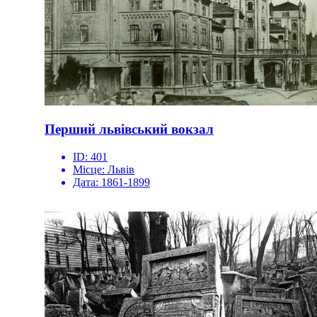
Перший львівський вокзал
ID:
401
Місце:
Львів
Дата:
1861-1899