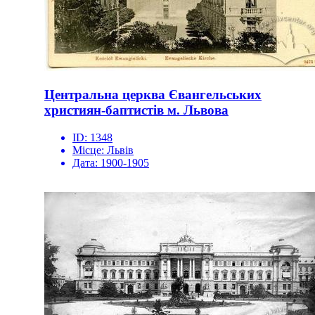
Центральна церква Євангельських
християн-баптистів м. Львова
ID:
1348
Місце:
Львів
Дата:
1900-1905