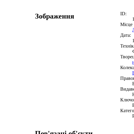
ID:
Зображення
Місце
Дата:
Технік
Творе
Колекц
Право
Видав
Ключов
Катего
Пов'язані об'єкти