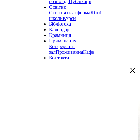
розповіді
Публікації
Освітнє
Освітня платформа
Літні
школи
Курси
Бібліотека
Календар
Крамниця
Приміщення
Конференц-
зал
Проживання
Кафе
Контакти