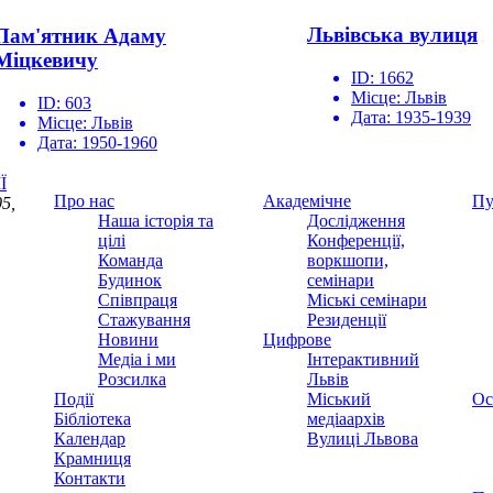
Львівська вулиця
Пам'ятник Адаму
Міцкевичу
ID:
1662
Місце:
Львів
ID:
603
Дата:
1935-1939
Місце:
Львів
Дата:
1950-1960
Ї
Про нас
Академічне
Пу
5,
Наша історія та
Дослідження
цілі
Конференції,
Команда
воркшопи,
Будинок
семінари
Співпраця
Міські семінари
Стажування
Резиденції
Новини
Цифрове
Медіа і ми
Інтерактивний
Розсилка
Львів
Події
Міський
Ос
Бібліотека
медіаархів
Календар
Вулиці Львова
Крамниця
Контакти