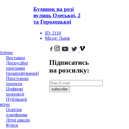
Будинок на розі
вулиць Одеської, 2
та Городоцької
ID:
2110
Місце:
Львів
блічне
Виставки
Підписатись
Дискусійні
програми
на розсилку:
[розархівування]
Просторові
проекти
Цифрові
subscribe
розповіді
Публікації
вітнє
Освітня
платформа
Літні школи
Курси