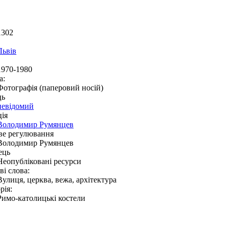
1302
Львів
1970-1980
а:
Фотографія (паперовий носій)
ць
невідомий
ія
Володимир Румянцев
ве регулювання
Володимир Румянцев
ець
Неопубліковані ресурси
і слова:
Вулиця, церква, вежа, архітектура
рія:
Римо-католицькі костели