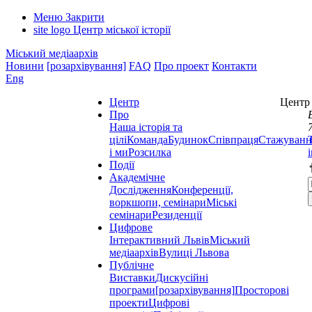
Меню
Закрити
site logo
Центр міської історії
Міський медіаархів
Новини
[розархівування]
FAQ
Про проект
Контакти
Eng
Центр
Центр 
Про
Наша історія та
цілі
Команда
Будинок
Співпраця
Стажуванн
і ми
Розсилка
Події
Академічне
Дослідження
Конференції,
воркшопи, семінари
Міські
семінари
Резиденції
Цифрове
Інтерактивний Львів
Міський
медіаархів
Вулиці Львова
Публічне
Виставки
Дискусійні
програми
[розархівування]
Просторові
проекти
Цифрові