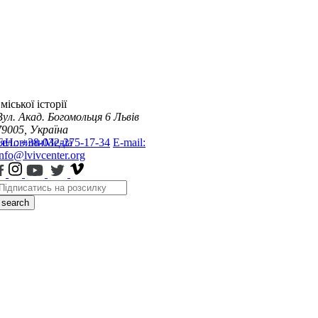
міської історії
Вул. Акад. Богомольця 6
Львів
79005, Україна
я
Тел.: +38-032-275-17-34
Новини
Медіа
E-mail:
info@lvivcenter.org
search