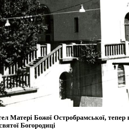
тел Матері Божої Остробрамської, тепер
святої Богородиці