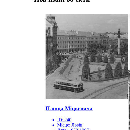
Площа Міцкевича
ID:
240
Місце:
Львів