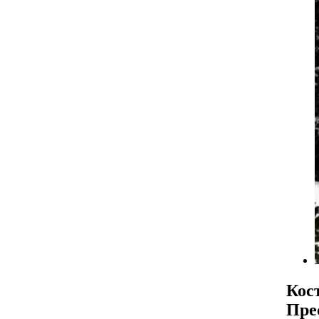
Кос
Пре