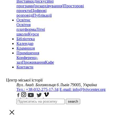
Виставки
Дискусійні
програми
[розархівування]
Просторові
проекти
Цифрові
розповіді
Публікації
Освітнє
Освітня
платформа
Літні
школи
Курси
Бібліотека
Календар
Крамниця
Приміщення
Конференц-
зал
Проживання
Кафе
Контакти
Центр міської історії
Вул. Акад. Богомольця 6
Львів 79005, Україна
Тел.: +38-032-275-17-34
E-mail: info@lvivcenter.org
search