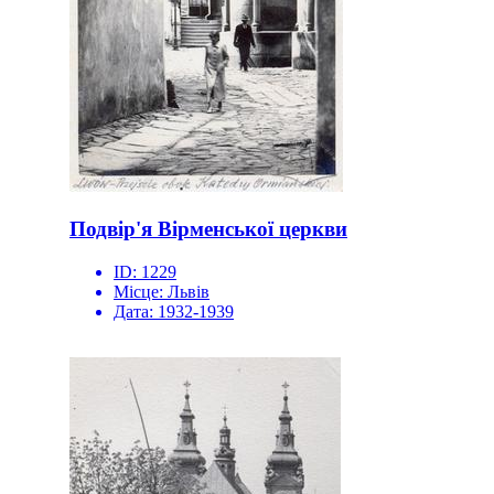
Подвір'я Вірменської церкви
ID:
1229
Місце:
Львів
Дата:
1932-1939