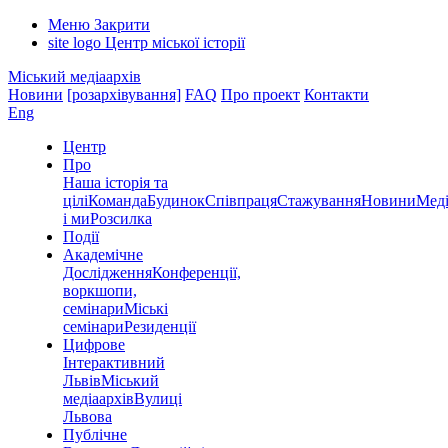
Меню
Закрити
site logo
Центр міської історії
Міський медіаархів
Новини
[розархівування]
FAQ
Про проект
Контакти
Eng
Центр
Про
Наша історія та
цілі
Команда
Будинок
Співпраця
Стажування
Новини
Меді
і ми
Розсилка
Події
Академічне
Дослідження
Конференції,
воркшопи,
семінари
Міські
семінари
Резиденції
Цифрове
Інтерактивний
Львів
Міський
медіаархів
Вулиці
Львова
Публічне