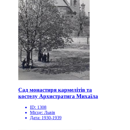
Сад монастиря кармелітів та
костелу Архистратига Михаїла
ID:
1308
Місце:
Львів
Дата:
1930-1939