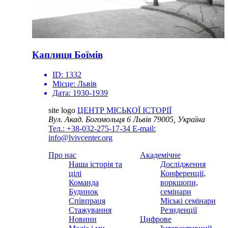
Каплиця Боїмів
ID:
1332
Місце:
Львів
Дата:
1930-1939
site logo
ЦЕНТР МІСЬКОЇ ІСТОРІЇ
Вул. Акад. Богомольця 6
Львів 79005, Україна
Тел.: +38-032-275-17-34
E-mail:
info@lvivcenter.org
Про нас
Академічне
Наша історія та
Дослідження
цілі
Конференції,
Команда
воркшопи,
Будинок
семінари
Співпраця
Міські семінари
Стажування
Резиденції
Новини
Цифрове