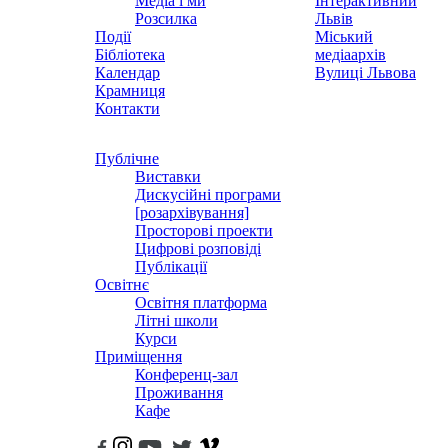
Медіа і ми
Інтерактивний
Розсилка
Львів
Події
Міський
Бібліотека
медіаархів
Календар
Вулиці Львова
Крамниця
Контакти
Публічне
Виставки
Дискусійні програми
[розархівування]
Просторові проекти
Цифрові розповіді
Публікації
Освітнє
Освітня платформа
Літні школи
Курси
Приміщення
Конференц-зал
Проживання
Кафе