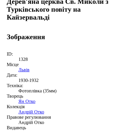
Дерев'яна церква Св. Миколи з
Турківського повіту на
Кайзервальді
Зображення
ID:
1328
Місце
Львів
Дата:
1930-1932
Техніка:
Фотоплівка (35мм)
Творець
Ян Отко
Колекція
Андрій Отко
Правове регулювання
Андрій Отко
Видавець