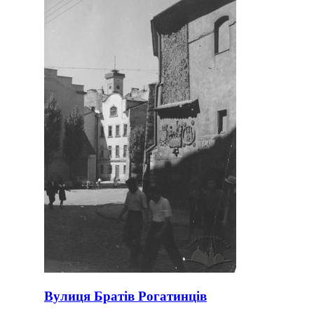
Вулиця Братів Рогатинців