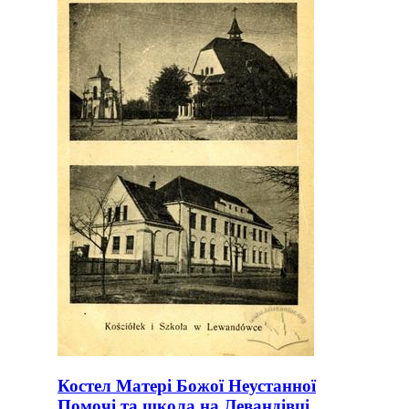
Костел Матері Божої Неустанної
Помочі та школа на Левандівці