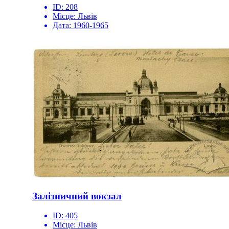
ID:
208
Місце:
Львів
Дата:
1960-1965
Залізничний вокзал
ID:
405
Місце:
Львів