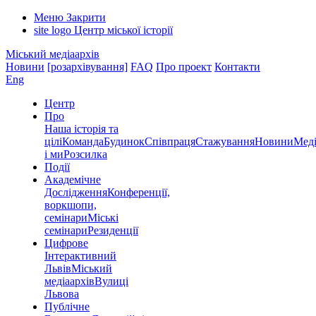
Меню
Закрити
site logo
Центр міської історії
Міський медіаархів
Новини
[розархівування]
FAQ
Про проект
Контакти
Eng
Центр
Про
Наша історія та
цілі
Команда
Будинок
Співпраця
Стажування
Новини
Меді
і ми
Розсилка
Події
Академічне
Дослідження
Конференції,
воркшопи,
семінари
Міські
семінари
Резиденції
Цифрове
Інтерактивний
Львів
Міський
медіаархів
Вулиці
Львова
Публічне