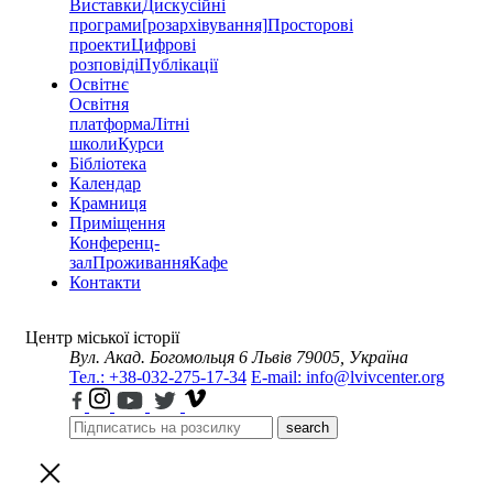
Виставки
Дискусійні
програми
[розархівування]
Просторові
проекти
Цифрові
розповіді
Публікації
Освітнє
Освітня
платформа
Літні
школи
Курси
Бібліотека
Календар
Крамниця
Приміщення
Конференц-
зал
Проживання
Кафе
Контакти
Центр міської історії
Вул. Акад. Богомольця 6
Львів 79005, Україна
Тел.: +38-032-275-17-34
E-mail: info@lvivcenter.org
search