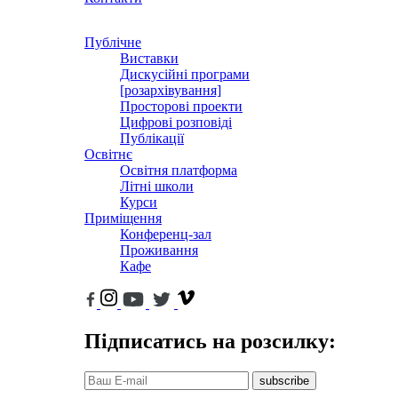
Публічне
Виставки
Дискусійні програми
[розархівування]
Просторові проекти
Цифрові розповіді
Публікації
Освітнє
Освітня платформа
Літні школи
Курси
Приміщення
Конференц-зал
Проживання
Кафе
Підписатись на розсилку:
subscribe