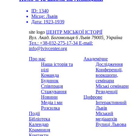
ID:
1340
Місце:
Львів
Дата:
1923-1939
site logo
ЦЕНТР МІСЬКОЇ ІСТОРІЇ
Вул. Акад. Богомольця 6
Львів 79005, Україна
Тел.: +38-032-275-17-34
E-mail:
info@lvivcenter.org
Про нас
Академічне
Наша історія та
Дослідження
цілі
Конференції,
Команда
воркшопи,
Будинок
семінари
Співпраця
Міські семінари
Стажування
Резиденції
Новини
Цифрове
Медіа і ми
Інтерактивний
Розсилка
Львів
Події
Міський
Бібліотека
медіаархів
Календар
Вулиці Львова
Крамниця
Контакти