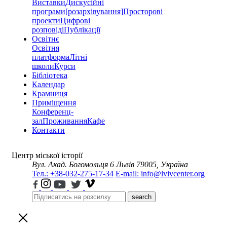
Виставки
Дискусійні
програми
[розархівування]
Просторові
проекти
Цифрові
розповіді
Публікації
Освітнє
Освітня
платформа
Літні
школи
Курси
Бібліотека
Календар
Крамниця
Приміщення
Конференц-
зал
Проживання
Кафе
Контакти
Центр міської історії
Вул. Акад. Богомольця 6
Львів 79005, Україна
Тел.: +38-032-275-17-34
E-mail: info@lvivcenter.org
search