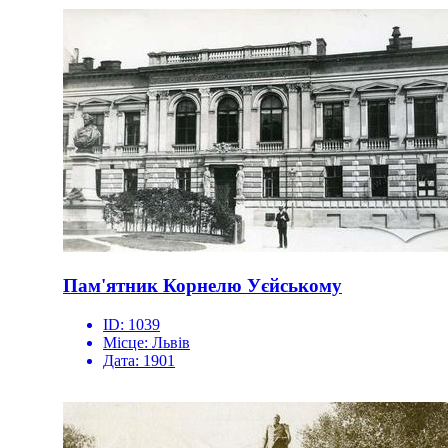
Пам'ятник Корнелю Уєйському
ID:
1039
Місце:
Львів
Дата:
1901