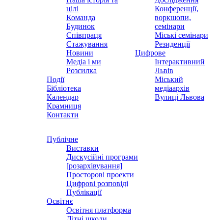
цілі
Конференції,
Команда
воркшопи,
Будинок
семінари
Співпраця
Міські семінари
Стажування
Резиденції
Новини
Цифрове
Медіа і ми
Інтерактивний
Розсилка
Львів
Події
Міський
Бібліотека
медіаархів
Календар
Вулиці Львова
Крамниця
Контакти
Публічне
Виставки
Дискусійні програми
[розархівування]
Просторові проекти
Цифрові розповіді
Публікації
Освітнє
Освітня платформа
Літні школи