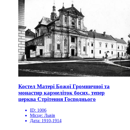
Костел Матері Божої Громничної та
монастир кармеліток босих, тепер
церква Стрітення Господнього
ID:
1006
Місце:
Львів
Дата:
1910-1914