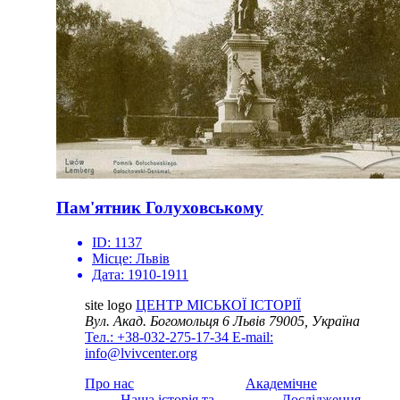
Пам'ятник Голуховському
ID:
1137
Місце:
Львів
Дата:
1910-1911
site logo
ЦЕНТР МІСЬКОЇ ІСТОРІЇ
Вул. Акад. Богомольця 6
Львів 79005, Україна
Тел.: +38-032-275-17-34
E-mail:
info@lvivcenter.org
Про нас
Академічне
Наша історія та
Дослідження