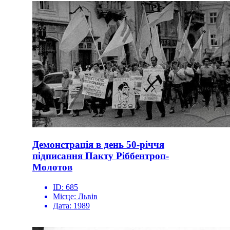
Демонстрація в день 50-річчя
підписання Пакту Ріббентроп-
Молотов
ID:
685
Місце:
Львів
Дата:
1989