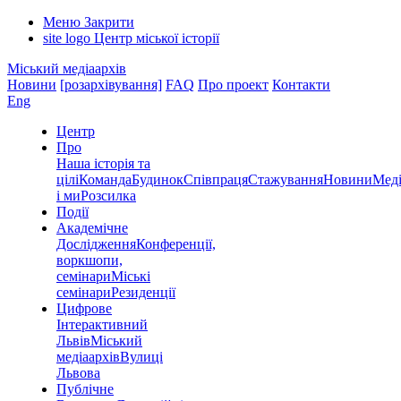
Меню
Закрити
site logo
Центр міської історії
Міський медіаархів
Новини
[розархівування]
FAQ
Про проект
Контакти
Eng
Центр
Про
Наша історія та
цілі
Команда
Будинок
Співпраця
Стажування
Новини
Меді
і ми
Розсилка
Події
Академічне
Дослідження
Конференції,
воркшопи,
семінари
Міські
семінари
Резиденції
Цифрове
Інтерактивний
Львів
Міський
медіаархів
Вулиці
Львова
Публічне