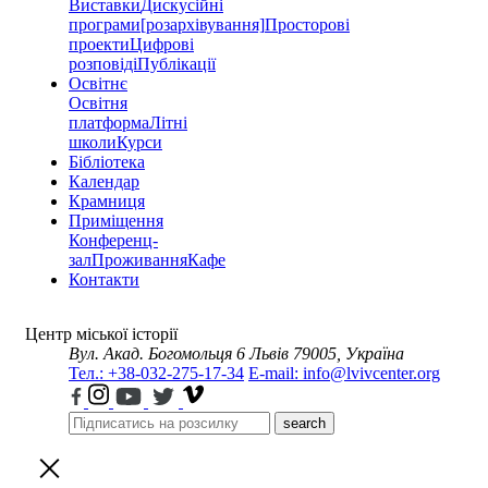
Виставки
Дискусійні
програми
[розархівування]
Просторові
проекти
Цифрові
розповіді
Публікації
Освітнє
Освітня
платформа
Літні
школи
Курси
Бібліотека
Календар
Крамниця
Приміщення
Конференц-
зал
Проживання
Кафе
Контакти
Центр міської історії
Вул. Акад. Богомольця 6
Львів 79005, Україна
Тел.: +38-032-275-17-34
E-mail: info@lvivcenter.org
search