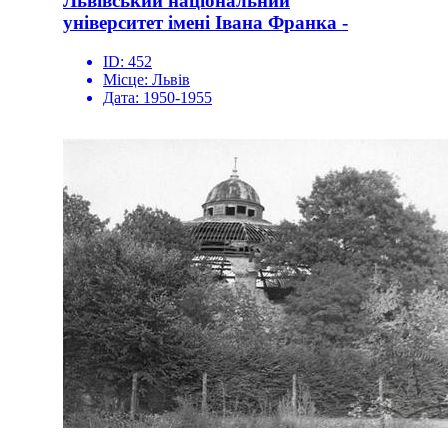
Львівський національний
університет імені Івана Франка -
ID:
452
Місце:
Львів
Дата:
1950-1955