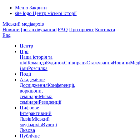
Меню
Закрити
site logo
Центр міської історії
Міський медіаархів
Новини
[розархівування]
FAQ
Про проект
Контакти
Eng
Центр
Про
Наша історія та
цілі
Команда
Будинок
Співпраця
Стажування
Новини
Меді
і ми
Розсилка
Події
Академічне
Дослідження
Конференції,
воркшопи,
семінари
Міські
семінари
Резиденції
Цифрове
Інтерактивний
Львів
Міський
медіаархів
Вулиці
Львова
Публічне