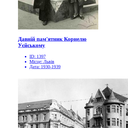
Давній пам'ятник Корнелю
Уєйському
ID:
1397
Місце:
Львів
Дата:
1930-1939