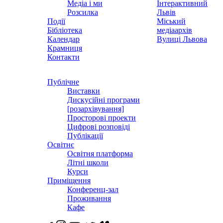
Медіа і ми
Інтерактивний
Розсилка
Львів
Події
Міський
Бібліотека
медіаархів
Календар
Вулиці Львова
Крамниця
Контакти
Публічне
Виставки
Дискусійні програми
[розархівування]
Просторові проекти
Цифрові розповіді
Публікації
Освітнє
Освітня платформа
Літні школи
Курси
Приміщення
Конференц-зал
Проживання
Кафе