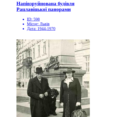
Напівзруйнована будівля
Рацлавіцької панорами
ID:
598
Місце:
Львів
Дата:
1944-1970