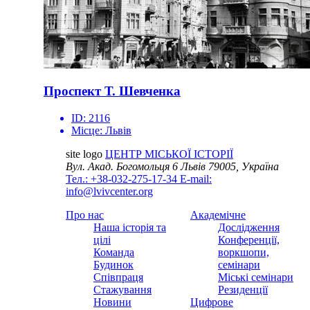
Проспект Т. Шевченка
ID:
2116
Місце:
Львів
site logo
ЦЕНТР МІСЬКОЇ ІСТОРІЇ
Вул. Акад. Богомольця 6
Львів 79005, Україна
Тел.: +38-032-275-17-34
E-mail:
info@lvivcenter.org
Про нас
Академічне
Наша історія та
Дослідження
цілі
Конференції,
Команда
воркшопи,
Будинок
семінари
Співпраця
Міські семінари
Стажування
Резиденції
Новини
Цифрове