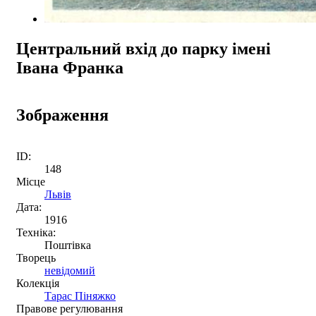
Центральний вхід до парку імені
Івана Франка
Зображення
ID:
148
Місце
Львів
Дата:
1916
Техніка:
Поштівка
Творець
невідомий
Колекція
Тарас Піняжко
Правове регулювання