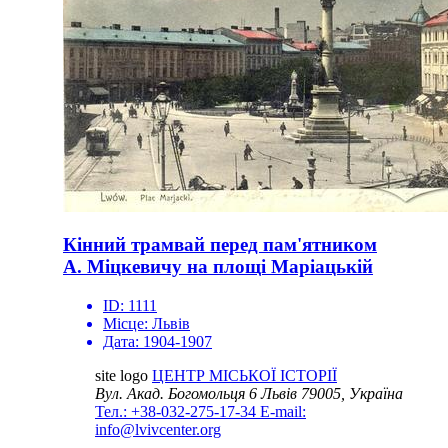
Кінний трамвай перед пам'ятником
А. Міцкевичу на площі Маріацькій
ID:
1111
Місце:
Львів
Дата:
1904-1907
site logo
ЦЕНТР МІСЬКОЇ ІСТОРІЇ
Вул. Акад. Богомольця 6
Львів 79005, Україна
Тел.: +38-032-275-17-34
E-mail:
info@lvivcenter.org