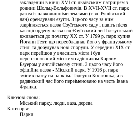
закладений в кінці XVI ст. львівським патрицієм з
родини Шольц-Вольфовичів. В XVII-XVII ст. парк
разом із навколишніми землями (т.зв. Ряшівський
лан) орендували єзуїти. З цього часу за ним
закріпляється назва Єзуїтського саду і навіть після
касації ордену назва сад Єзуїтський чи Поєзуїтський
вживається до початку XX ст. У 1799 р. парк купив
Йоганн Гехт, що переобладнав його у французькому
стилі та добудував нові споруди. У середині XIX ст.
парк перейшов у власність міста і був
перепланований міським садівником Карлом
Бауером у англійському стилі. З цього часу його
офіційна назва - Міський парк. У 1916 р. парк
змінив назву на парк ім. Тадеуша Костюшка, а в
радянський час його переіменовано на честь Івана
Франка.
Ключові слова:
Міський парку, люди, ваза, дерева
Категорія:
Парки