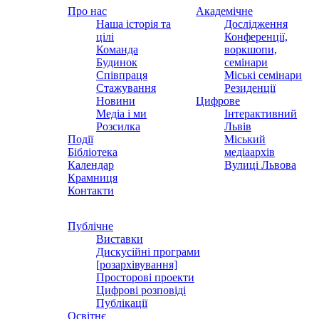
Про нас
Академічне
Наша історія та
Дослідження
цілі
Конференції,
Команда
воркшопи,
Будинок
семінари
Співпраця
Міські семінари
Стажування
Резиденції
Новини
Цифрове
Медіа і ми
Інтерактивний
Розсилка
Львів
Події
Міський
Бібліотека
медіаархів
Календар
Вулиці Львова
Крамниця
Контакти
Публічне
Виставки
Дискусійні програми
[розархівування]
Просторові проекти
Цифрові розповіді
Публікації
Освітнє