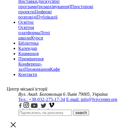
Виставки
Дискусійні
програми
[розархівування]
Просторові
проекти
Цифрові
розповіді
Публікації
Освітнє
Освітня
платформа
Літні
школи
Курси
Бібліотека
Календар
Крамниця
Приміщення
Конференц-
зал
Проживання
Кафе
Контакти
Центр міської історії
Вул. Акад. Богомольця 6
Львів 79005, Україна
Тел.: +38-032-275-17-34
E-mail: info@lvivcenter.org
search