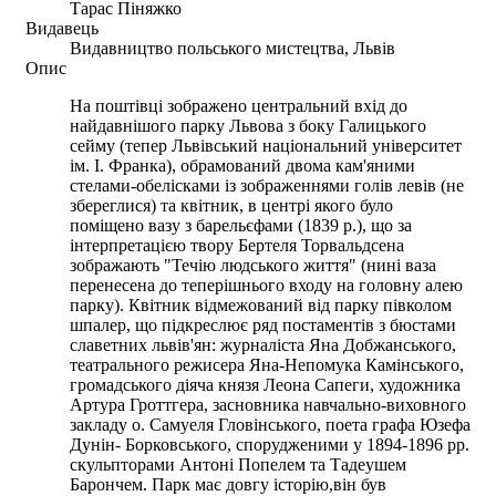
Тарас Піняжко
Видавець
Видавництво польського мистецтва, Львів
Опис
На поштівці зображено центральний вхід до
найдавнішого парку Львова з боку Галицького
сейму (тепер Львівський національний університет
ім. І. Франка), обрамований двома кам'яними
стелами-обелісками із зображеннями голів левів (не
збереглися) та квітник, в центрі якого було
поміщено вазу з барельєфами (1839 р.), що за
інтерпретацією твору Бертеля Торвальдсена
зображають "Течію людського життя" (нині ваза
перенесена до теперішнього входу на головну алею
парку). Квітник відмежований від парку півколом
шпалер, що підкреслює ряд постаментів з бюстами
славетних львів'ян: журналіста Яна Добжанського,
театрального режисера Яна-Непомука Камінського,
громадського діяча князя Леона Сапеги, художника
Артура Гроттгера, засновника навчально-виховного
закладу о. Самуеля Гловінського, поета графа Юзефа
Дунін- Борковського, спорудженими у 1894-1896 рр.
скульпторами Антоні Попелем та Тадеушем
Барончем. Парк має довгу історію,він був