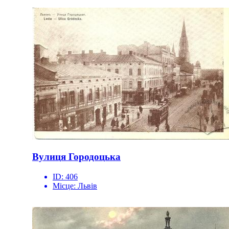
Вулиця Городоцька
ID:
406
Місце:
Львів