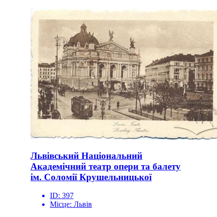
Львівський Національний
Академічний театр опери та балету
ім. Соломії Крушельницької
ID:
397
Місце:
Львів