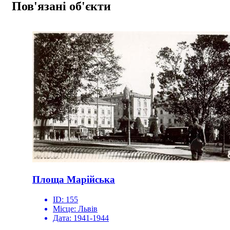
Пов'язані об'єкти
Площа Марійська
ID:
155
Місце:
Львів
Дата:
1941-1944