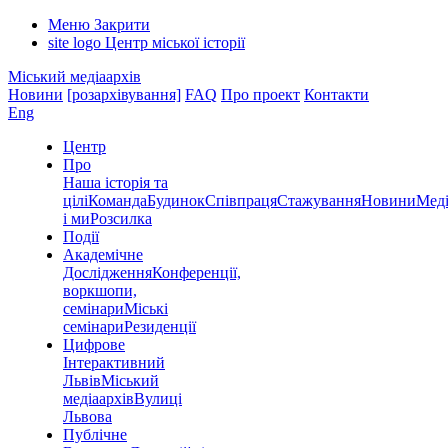
Меню
Закрити
site logo
Центр міської історії
Міський медіаархів
Новини
[розархівування]
FAQ
Про проект
Контакти
Eng
Центр
Про
Наша історія та
цілі
Команда
Будинок
Співпраця
Стажування
Новини
Меді
і ми
Розсилка
Події
Академічне
Дослідження
Конференції,
воркшопи,
семінари
Міські
семінари
Резиденції
Цифрове
Інтерактивний
Львів
Міський
медіаархів
Вулиці
Львова
Публічне