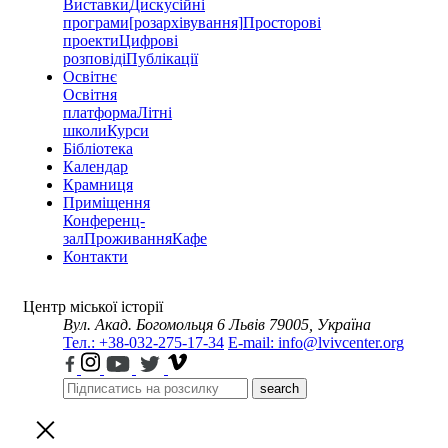
Виставки
Дискусійні
програми
[розархівування]
Просторові
проекти
Цифрові
розповіді
Публікації
Освітнє
Освітня
платформа
Літні
школи
Курси
Бібліотека
Календар
Крамниця
Приміщення
Конференц-
зал
Проживання
Кафе
Контакти
Центр міської історії
Вул. Акад. Богомольця 6
Львів 79005, Україна
Тел.: +38-032-275-17-34
E-mail: info@lvivcenter.org
search