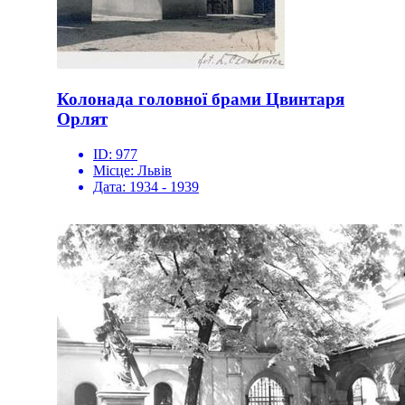
Колонада головної брами Цвинтаря
Орлят
ID:
977
Місце:
Львів
Дата:
1934 - 1939