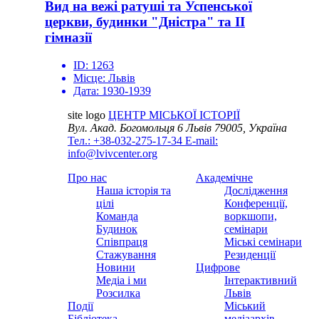
Вид на вежі ратуші та Успенської
церкви, будинки "Дністра" та ІІ
гімназії
ID:
1263
Місце:
Львів
Дата:
1930-1939
site logo
ЦЕНТР МІСЬКОЇ ІСТОРІЇ
Вул. Акад. Богомольця 6
Львів 79005, Україна
Тел.: +38-032-275-17-34
E-mail:
info@lvivcenter.org
Про нас
Академічне
Наша історія та
Дослідження
цілі
Конференції,
Команда
воркшопи,
Будинок
семінари
Співпраця
Міські семінари
Стажування
Резиденції
Новини
Цифрове
Медіа і ми
Інтерактивний
Розсилка
Львів
Події
Міський
Бібліотека
медіаархів