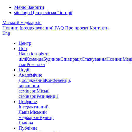
Меню
Закрити
site logo
Центр міської історії
Міський медіаархів
Новини
[розархівування]
FAQ
Про проект
Контакти
Eng
Центр
Про
Наша історія та
цілі
Команда
Будинок
Співпраця
Стажування
Новини
Меді
і ми
Розсилка
Події
Академічне
Дослідження
Конференції,
воркшопи,
семінари
Міські
семінари
Резиденції
Цифрове
Інтерактивний
Львів
Міський
медіаархів
Вулиці
Львова
Публічне