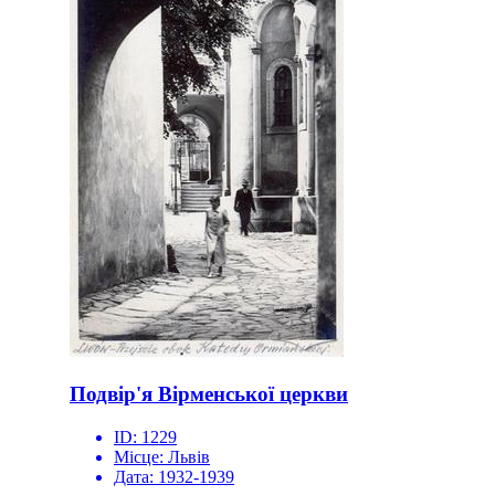
Подвір'я Вірменської церкви
ID:
1229
Місце:
Львів
Дата:
1932-1939