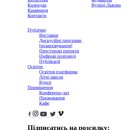
Календар
Вулиці Львова
Крамниця
Контакти
Публічне
Виставки
Дискусійні програми
[розархівування]
Просторові проекти
Цифрові розповіді
Публікації
Освітнє
Освітня платформа
Літні школи
Курси
Приміщення
Конференц-зал
Проживання
Кафе
Підписатись на розсилку: