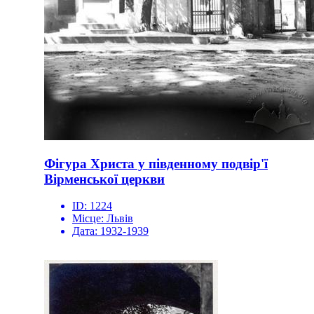
Фігура Христа у південному подвір'ї
Вірменської церкви
ID:
1224
Місце:
Львів
Дата:
1932-1939