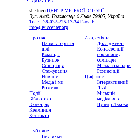
Дата:
1847
site logo
ЦЕНТР МІСЬКОЇ ІСТОРІЇ
Вул. Акад. Богомольця 6
Львів 79005, Україна
Тел.: +38-032-275-17-34
E-mail:
info@lvivcenter.org
Про нас
Академічне
Наша історія та
Дослідження
цілі
Конференції,
Команда
воркшопи,
Будинок
семінари
Співпраця
Міські семінари
Стажування
Резиденції
Новини
Цифрове
Медіа і ми
Інтерактивний
Розсилка
Львів
Події
Міський
Бібліотека
медіаархів
Календар
Вулиці Львова
Крамниця
Контакти
Публічне
Виставки