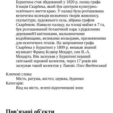
Бурштина став збудований у 1820 р. палац графа
Ігнація Скарбека, який був центром культурно-
освітнього життя краю. У палаці була розташована
величезна колекція визначних творів живопису,
скульптури, художнього скла, зібрана графом
Скарбеком. Навколо палацу, на площі майже в 7 га,
був розташований ботанічний парк з рідкісними
деревамиЮ квітниками, мальовничими
водоймищами, великими вольєрами, призначеними
для екзотичних птахів. На запрошення графа
Скарбека у Бурштині у 1809 р. мешкав знаний
музикант Франц Ксавер Моцарт, син В.-А.
Моцарта. Він заснував у Бурштині перший
світський хоровий колектив, через 17 років він
заснував такий колектив у Львові.
Олег Введенський
Ключові слова:
Місто, ратуша, костел, церква, будинки
Категорія:
Вид на місто, зелені відпочинкові зони
Пов'язані об'єкти