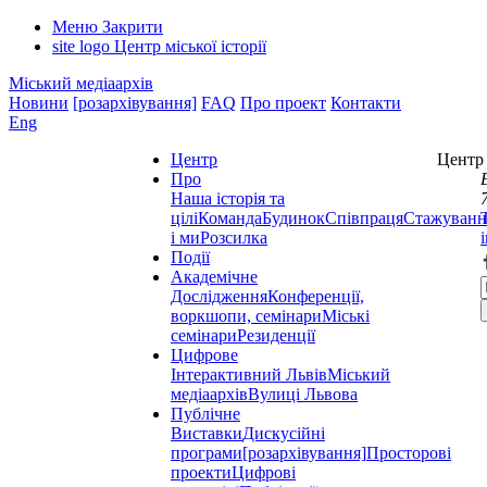
Меню
Закрити
site logo
Центр міської історії
Міський медіаархів
Новини
[розархівування]
FAQ
Про проект
Контакти
Eng
Центр
Центр 
Про
Наша історія та
цілі
Команда
Будинок
Співпраця
Стажуванн
і ми
Розсилка
Події
Академічне
Дослідження
Конференції,
воркшопи, семінари
Міські
семінари
Резиденції
Цифрове
Інтерактивний Львів
Міський
медіаархів
Вулиці Львова
Публічне
Виставки
Дискусійні
програми
[розархівування]
Просторові
проекти
Цифрові