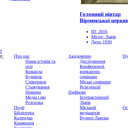
Головний вівтар
Вірменської церкв
ID:
2016
Місце:
Львів
Дата:
1930
Ї
Про нас
Академічне
Пу
5,
Наша історія та
Дослідження
цілі
Конференції,
Команда
воркшопи,
Будинок
семінари
Співпраця
Міські семінари
Стажування
Резиденції
Новини
Цифрове
Медіа і ми
Інтерактивний
Розсилка
Львів
Події
Міський
Ос
Бібліотека
медіаархів
Календар
Вулиці Львова
Крамниця