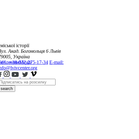
міської історії
Вул. Акад. Богомольця 6
Львів
79005, Україна
я
Тел.: +38-032-275-17-34
Новини
Медіа
E-mail:
info@lvivcenter.org
search