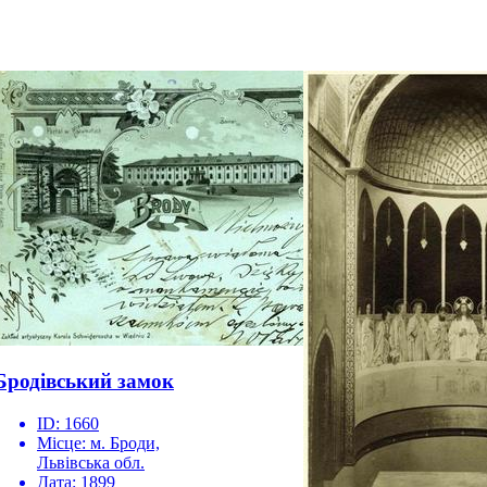
Бродівський замок
ID:
1660
Місце:
м. Броди,
Львівська обл.
Дата:
1899