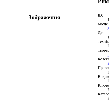
Рим
ID:
Зображення
Місце
Дата:
Технік
Творе
Колекц
Право
Видав
Ключов
Катего