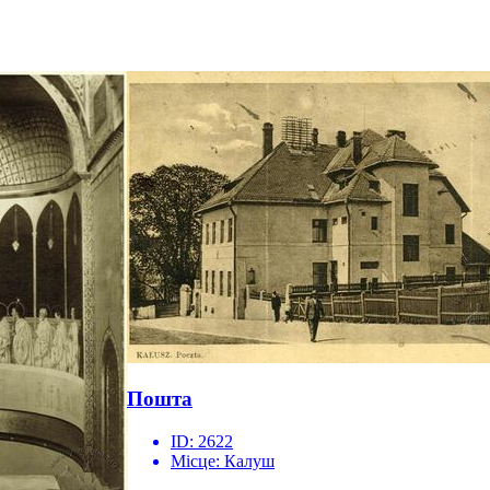
Пошта
ID:
2622
Місце:
Калуш