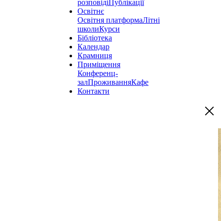
розповіді
Публікації
Освітнє
Освітня платформа
Літні
школи
Курси
Бібліотека
Календар
Крамниця
Приміщення
Конференц-
зал
Проживання
Кафе
Контакти