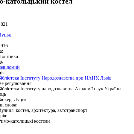
о-катольцький костел
1821
Луцьк
1916
а:
Поштівка
ць
невідомий
ія
Бібліотека Інституту Народознавства при НАНУ, Львів
ве регулювання
Бібліотека Інституту народознавства Академії наук України
ець
Бюкер, Луцьк
і слова:
Вулиця, костел, архітектура, автотранспорт
рія:
Римо-католицькі костели