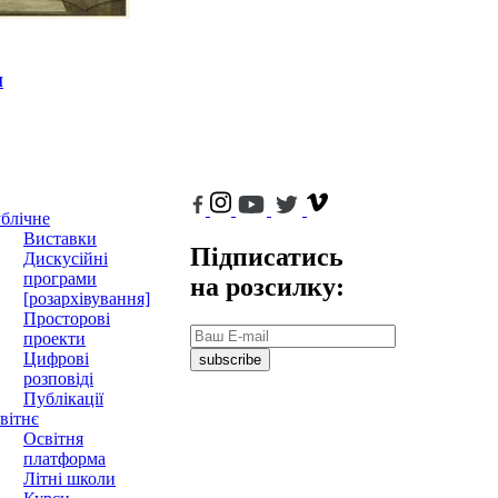
и
блічне
Виставки
Підписатись
Дискусійні
програми
на розсилку:
[розархівування]
Просторові
проекти
Цифрові
subscribe
розповіді
Публікації
вітнє
Освітня
платформа
Літні школи