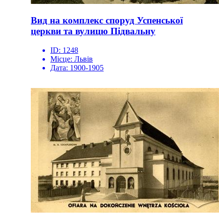
Вид на комплекс споруд Успенської
церкви та вулицю Підвальну
ID:
1248
Місце:
Львів
Дата:
1900-1905