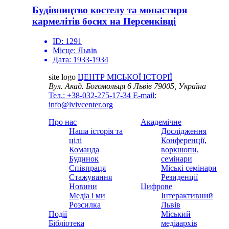
Будівництво костелу та монастиря
кармелітів босих на Персенківці
ID:
1291
Місце:
Львів
Дата:
1933-1934
site logo
ЦЕНТР МІСЬКОЇ ІСТОРІЇ
Вул. Акад. Богомольця 6
Львів 79005, Україна
Тел.: +38-032-275-17-34
E-mail:
info@lvivcenter.org
Про нас
Академічне
Наша історія та
Дослідження
цілі
Конференції,
Команда
воркшопи,
Будинок
семінари
Співпраця
Міські семінари
Стажування
Резиденції
Новини
Цифрове
Медіа і ми
Інтерактивний
Розсилка
Львів
Події
Міський
Бібліотека
медіаархів