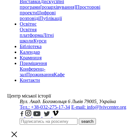
Виставки
Дискусійні
програми
[розархівування]
Просторові
проекти
Цифрові
розповіді
Публікації
Освітнє
Освітня
платформа
Літні
школи
Курси
Бібліотека
Календар
Крамниця
Приміщення
Конференц-
зал
Проживання
Кафе
Контакти
Центр міської історії
Вул. Акад. Богомольця 6
Львів 79005, Україна
Тел.: +38-032-275-17-34
E-mail: info@lvivcenter.org
search