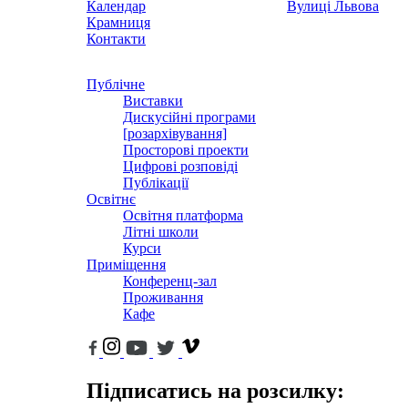
Календар
Вулиці Львова
Крамниця
Контакти
Публічне
Виставки
Дискусійні програми
[розархівування]
Просторові проекти
Цифрові розповіді
Публікації
Освітнє
Освітня платформа
Літні школи
Курси
Приміщення
Конференц-зал
Проживання
Кафе
Підписатись на розсилку: