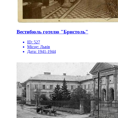
Вестибюль готелю "Бристоль"
ID:
527
Місце:
Львів
Дата:
1941-1944