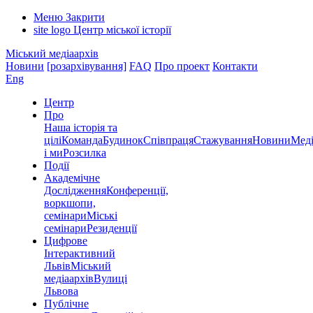
Меню
Закрити
site logo
Центр міської історії
Міський медіаархів
Новини
[розархівування]
FAQ
Про проект
Контакти
Eng
Центр
Про
Наша історія та
цілі
Команда
Будинок
Співпраця
Стажування
Новини
Меді
і ми
Розсилка
Події
Академічне
Дослідження
Конференції,
воркшопи,
семінари
Міські
семінари
Резиденції
Цифрове
Інтерактивний
Львів
Міський
медіаархів
Вулиці
Львова
Публічне