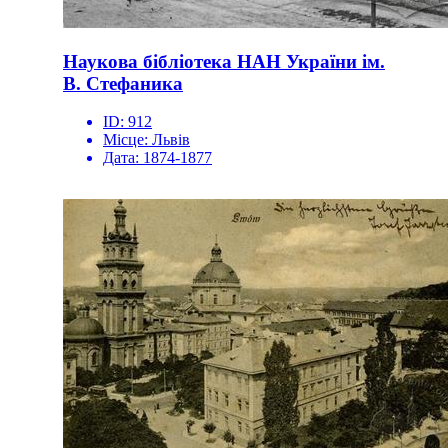
Наукова бібліотека НАН України ім.
В. Стефаника
ID:
912
Місце:
Львів
Дата:
1874-1877