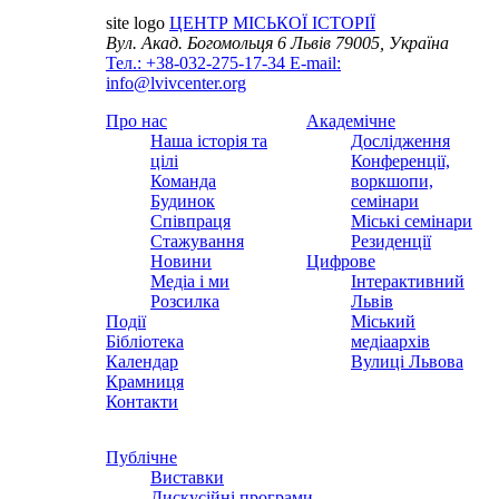
site logo
ЦЕНТР МІСЬКОЇ ІСТОРІЇ
Вул. Акад. Богомольця 6
Львів 79005, Україна
Тел.: +38-032-275-17-34
E-mail:
info@lvivcenter.org
Про нас
Академічне
Наша історія та
Дослідження
цілі
Конференції,
Команда
воркшопи,
Будинок
семінари
Співпраця
Міські семінари
Стажування
Резиденції
Новини
Цифрове
Медіа і ми
Інтерактивний
Розсилка
Львів
Події
Міський
Бібліотека
медіаархів
Календар
Вулиці Львова
Крамниця
Контакти
Публічне
Виставки
Дискусійні програми