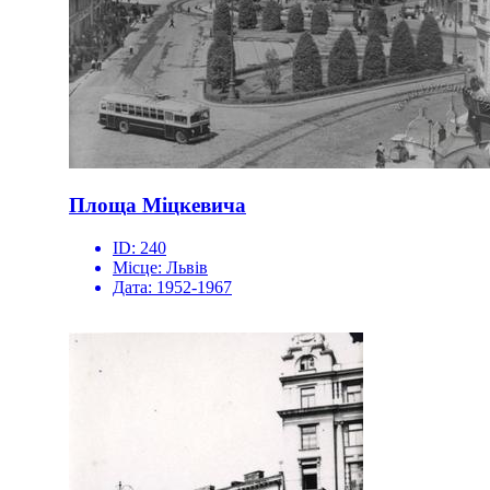
Площа Міцкевича
ID:
240
Місце:
Львів
Дата:
1952-1967