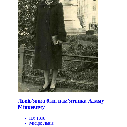
Львів'янка біля пам'ятника Адаму
Міцкевичу
ID:
1398
Місце:
Львів