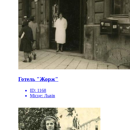
Готель "Жорж"
ID:
1168
Місце:
Львів