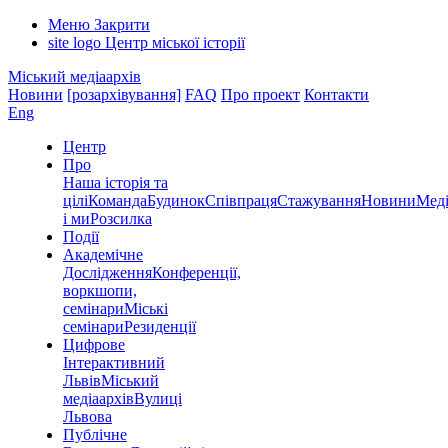
Меню
Закрити
site logo
Центр міської історії
Міський медіаархів
Новини
[розархівування]
FAQ
Про проект
Контакти
Eng
Центр
Про
Наша історія та
цілі
Команда
Будинок
Співпраця
Стажування
Новини
Меді
і ми
Розсилка
Події
Академічне
Дослідження
Конференції,
воркшопи,
семінари
Міські
семінари
Резиденції
Цифрове
Інтерактивний
Львів
Міський
медіаархів
Вулиці
Львова
Публічне