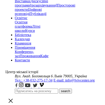
Виставки
Дискусійні
програми
[розархівування]
Просторові
проекти
Цифрові
розповіді
Публікації
Освітнє
Освітня
платформа
Літні
школи
Курси
Бібліотека
Календар
Крамниця
Приміщення
Конференц-
зал
Проживання
Кафе
Контакти
Центр міської історії
Вул. Акад. Богомольця 6
Львів 79005, Україна
Тел.: +38-032-275-17-34
E-mail: info@lvivcenter.org
search