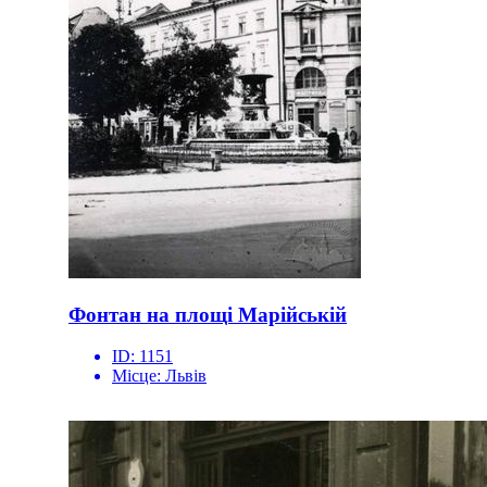
Фонтан на площі Марійській
ID:
1151
Місце:
Львів