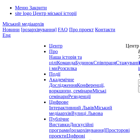
Меню
Закрити
site logo
Центр міської історії
Міський медіаархів
Новини
[розархівування]
FAQ
Про проект
Контакти
Eng
Центр
Центр 
Про
Наша історія та
цілі
Команда
Будинок
Співпраця
Стажуванн
і ми
Розсилка
Події
Академічне
Дослідження
Конференції,
воркшопи, семінари
Міські
семінари
Резиденції
Цифрове
Інтерактивний Львів
Міський
медіаархів
Вулиці Львова
Публічне
Виставки
Дискусійні
програми
[розархівування]
Просторові
проекти
Цифрові