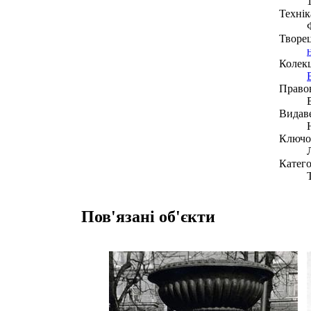
Технік
Творе
Колекц
Право
Видав
Ключов
Катего
Пов'язані об'єкти