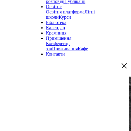
розповіді
Публікації
Освітнє
Освітня платформа
Літні
школи
Курси
Бібліотека
Календар
Крамниця
Приміщення
Конференц-
зал
Проживання
Кафе
Контакти