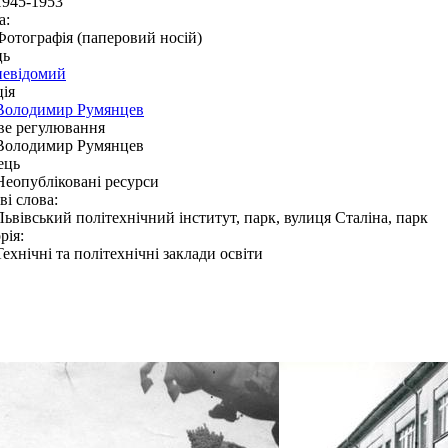
1945-1953
а:
Фотографія (паперовий носій)
ць
невідомий
ія
Володимир Румянцев
ве регулювання
Володимир Румянцев
ець
Неопубліковані ресурси
і слова:
Львівський політехнічний інститут, парк, вулиця Сталіна, парк
рія:
Технічні та політехнічні заклади освіти