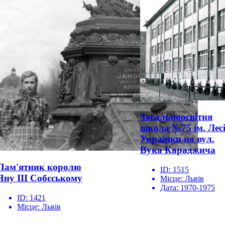
Загальноосвітня
школа №75 ім. Лес
Українки на вул.
Вука Караджича
Пам'ятник королю
ID:
1515
Яну ІІІ Собєському
Місце:
Львів
Дата:
1970-1975
ID:
1421
Місце:
Львів