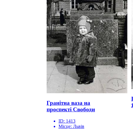
Гранітна ваза на
проспекті Свободи
ID:
1413
Місце:
Львів