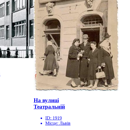
і
На вулиці
Театральній
ID:
1919
Місце:
Львів