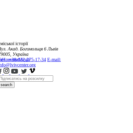
міської історії
Вул. Акад. Богомольця 6
Львів
79005, Україна
я
Тел.: +38-032-275-17-34
Новини
Медіа
E-mail:
info@lvivcenter.org
search