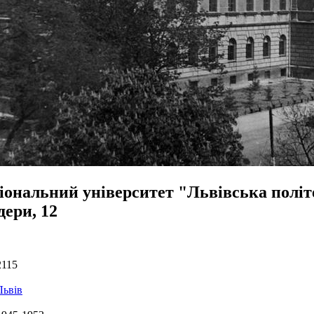
іональний університет "Львівська політе
дери, 12
2115
Львів