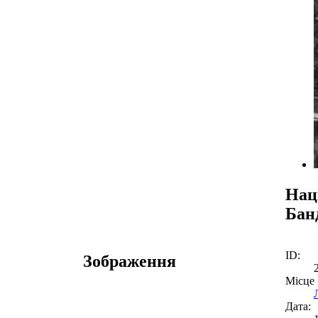
Нац
Бан
ID:
Зображення
Місце
Дата: