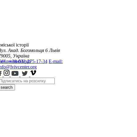
міської історії
Вул. Акад. Богомольця 6
Львів
79005, Україна
я
Тел.: +38-032-275-17-34
Новини
Медіа
E-mail:
info@lvivcenter.org
search