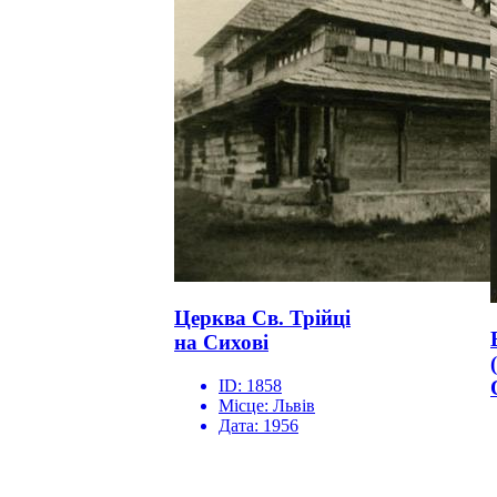
Церква Св. Трійці
на Сихові
ID:
1858
Місце:
Львів
Дата:
1956