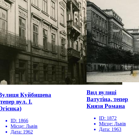
Вид вулиці
Вулиця Куйбишева
Ватутіна, тепер
(тепер вул. І.
Князя Романа
Огієнка)
ID:
1872
ID:
1866
Місце:
Львів
Місце:
Львів
Дата:
1963
Дата:
1962