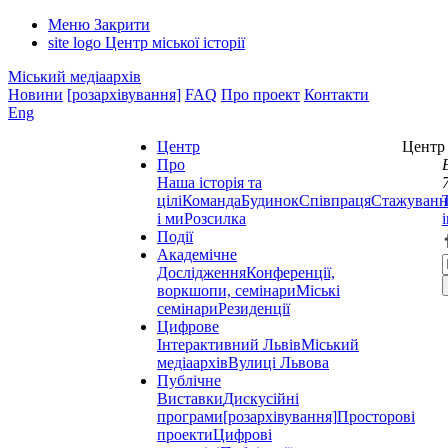
Меню
Закрити
site logo
Центр міської історії
Міський медіаархів
Новини
[розархівування]
FAQ
Про проект
Контакти
Eng
Центр
Центр 
Про
Наша історія та
цілі
Команда
Будинок
Співпраця
Стажуванн
і ми
Розсилка
Події
Академічне
Дослідження
Конференції,
воркшопи, семінари
Міські
семінари
Резиденції
Цифрове
Інтерактивний Львів
Міський
медіаархів
Вулиці Львова
Публічне
Виставки
Дискусійні
програми
[розархівування]
Просторові
проекти
Цифрові