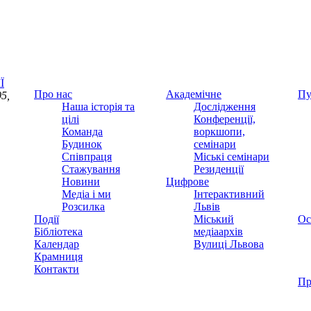
Ї
Про нас
Академічне
Пу
5,
Наша історія та
Дослідження
цілі
Конференції,
Команда
воркшопи,
Будинок
семінари
Співпраця
Міські семінари
Стажування
Резиденції
Новини
Цифрове
Медіа і ми
Інтерактивний
Розсилка
Львів
Події
Міський
Ос
Бібліотека
медіаархів
Календар
Вулиці Львова
Крамниця
Контакти
Пр