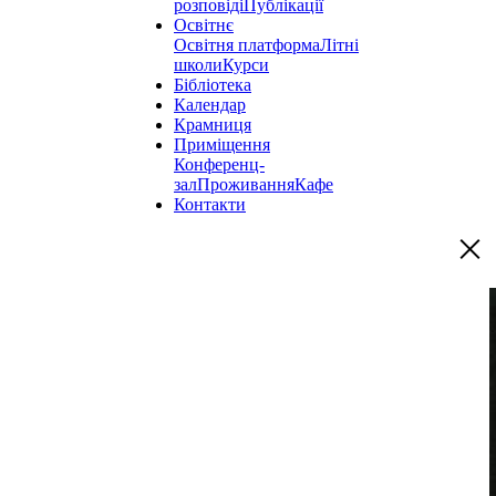
розповіді
Публікації
Освітнє
Освітня платформа
Літні
школи
Курси
Бібліотека
Календар
Крамниця
Приміщення
Конференц-
зал
Проживання
Кафе
Контакти