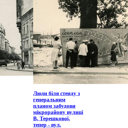
Люди біля стенду з
генеральним
планом забудови
мікрорайону вулиці
В. Терешкової,
тепер - вул.