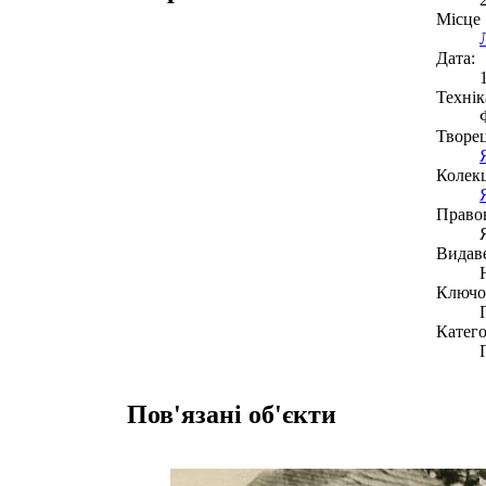
Місце
Дата:
Технік
Творе
Колекц
Право
Видав
Ключов
Катего
Пов'язані об'єкти