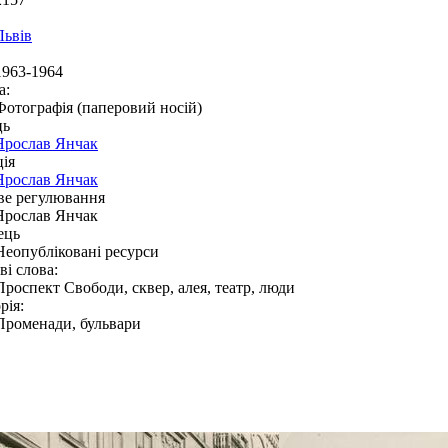
Львів
1963-1964
а:
Фотографія (паперовий носій)
ць
Ярослав Янчак
ія
Ярослав Янчак
ве регулювання
Ярослав Янчак
ець
Неопубліковані ресурси
і слова:
Проспект Свободи, сквер, алея, театр, люди
рія:
Променади, бульвари