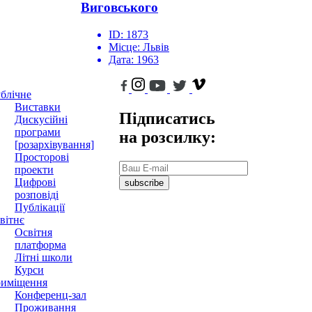
Виговського
ID:
1873
Місце:
Львів
Дата:
1963
блічне
Виставки
Підписатись
Дискусійні
програми
на розсилку:
[розархівування]
Просторові
проекти
Цифрові
subscribe
розповіді
Публікації
вітнє
Освітня
платформа
Літні школи
Курси
иміщення
Конференц-зал
Проживання