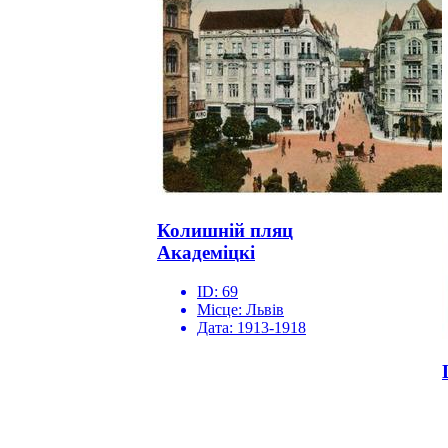
Колишній пляц
Академіцкі
ID:
69
Місце:
Львів
Дата:
1913-1918