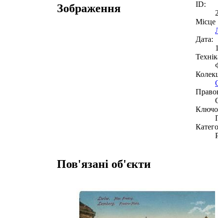
ID:
Зображення
Місце
Дата:
Технік
Колекц
Право
Ключов
Катего
Пов'язані об'єкти