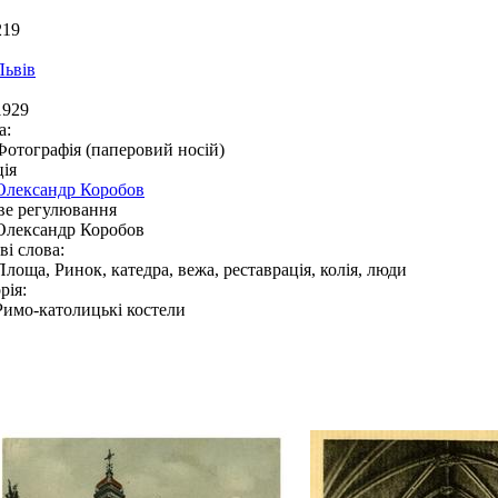
219
Львів
1929
а:
Фотографія (паперовий носій)
ія
Олександр Коробов
ве регулювання
Олександр Коробов
і слова:
Площа, Ринок, катедра, вежа, реставрація, колія, люди
рія:
Римо-католицькі костели