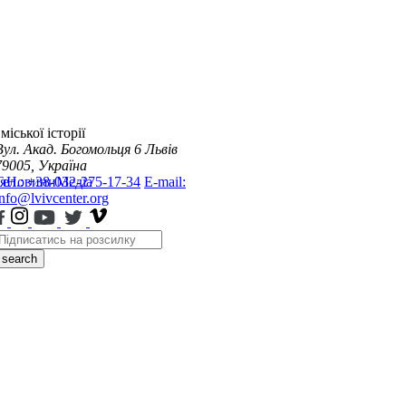
міської історії
Вул. Акад. Богомольця 6
Львів
79005, Україна
я
Тел.: +38-032-275-17-34
Новини
Медіа
E-mail:
info@lvivcenter.org
search