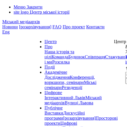
Меню
Закрити
site logo
Центр міської історії
Міський медіаархів
Новини
[розархівування]
FAQ
Про проект
Контакти
Eng
Центр
Центр 
Про
Наша історія та
цілі
Команда
Будинок
Співпраця
Стажуванн
і ми
Розсилка
Події
Академічне
Дослідження
Конференції,
воркшопи, семінари
Міські
семінари
Резиденції
Цифрове
Інтерактивний Львів
Міський
медіаархів
Вулиці Львова
Публічне
Виставки
Дискусійні
програми
[розархівування]
Просторові
проекти
Цифрові