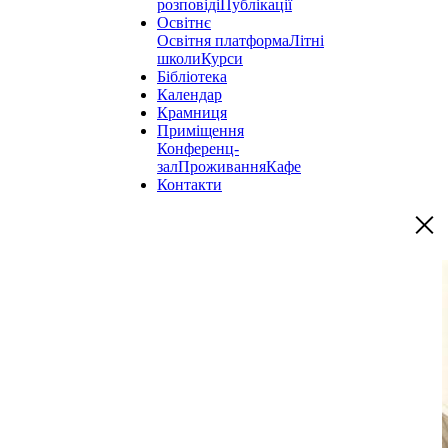
розповіді
Публікації
Освітнє
Освітня платформа
Літні
школи
Курси
Бібліотека
Календар
Крамниця
Приміщення
Конференц-
зал
Проживання
Кафе
Контакти