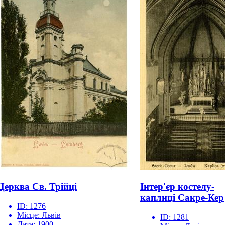
Церква Св. Трійці
Інтер'єр костелу-
каплиці Сакре-Кер
ID:
1276
Місце:
Львів
ID:
1281
Дата:
1900