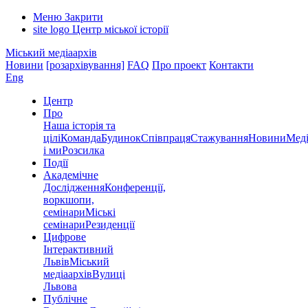
Меню
Закрити
site logo
Центр міської історії
Міський медіаархів
Новини
[розархівування]
FAQ
Про проект
Контакти
Eng
Центр
Про
Наша історія та
цілі
Команда
Будинок
Співпраця
Стажування
Новини
Меді
і ми
Розсилка
Події
Академічне
Дослідження
Конференції,
воркшопи,
семінари
Міські
семінари
Резиденції
Цифрове
Інтерактивний
Львів
Міський
медіаархів
Вулиці
Львова
Публічне