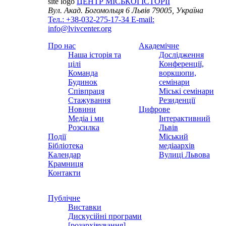
site logo
ЦЕНТР МІСЬКОЇ ІСТОРІЇ
Вул. Акад. Богомольця 6
Львів 79005, Україна
Тел.: +38-032-275-17-34
E-mail:
info@lvivcenter.org
Про нас
Академічне
Наша історія та
Дослідження
цілі
Конференції,
Команда
воркшопи,
Будинок
семінари
Співпраця
Міські семінари
Стажування
Резиденції
Новини
Цифрове
Медіа і ми
Інтерактивний
Розсилка
Львів
Події
Міський
Бібліотека
медіаархів
Календар
Вулиці Львова
Крамниця
Контакти
Публічне
Виставки
Дискусійні програми
[розархівування]