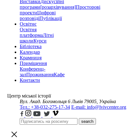
Виставки
Дискусійні
програми
[розархівування]
Просторові
проекти
Цифрові
розповіді
Публікації
Освітнє
Освітня
платформа
Літні
школи
Курси
Бібліотека
Календар
Крамниця
Приміщення
Конференц-
зал
Проживання
Кафе
Контакти
Центр міської історії
Вул. Акад. Богомольця 6
Львів 79005, Україна
Тел.: +38-032-275-17-34
E-mail: info@lvivcenter.org
search