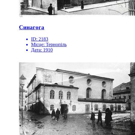
Синагога
ID:
2183
Місце:
Тернопіль
Дата:
1910