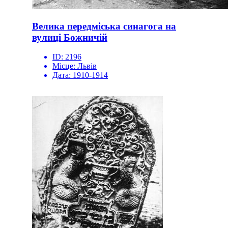
Велика передміська синагога на
вулиці Божничій
ID:
2196
Місце:
Львів
Дата:
1910-1914