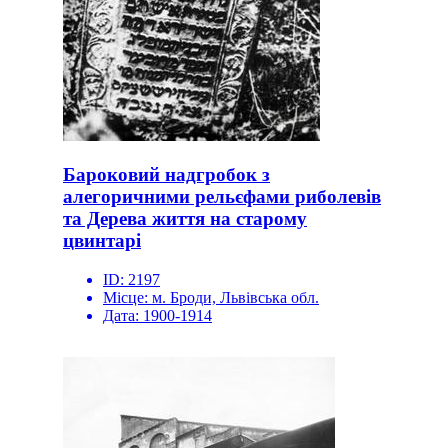
Бароковий надгробок з
алегоричними рельєфами риболевів
та Дерева життя на старому
цвинтарі
ID:
2197
Місце:
м. Броди, Львівська обл.
Дата:
1900-1914