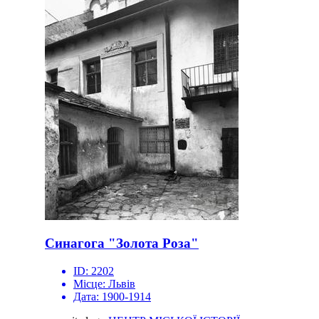
Синагога "Золота Роза"
ID:
2202
Місце:
Львів
Дата:
1900-1914