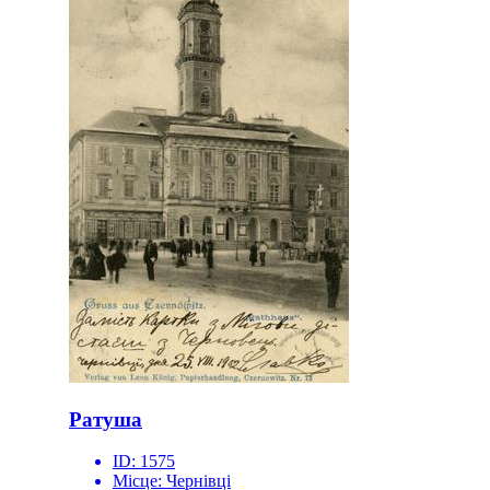
Ратуша
ID:
1575
Місце:
Чернівці