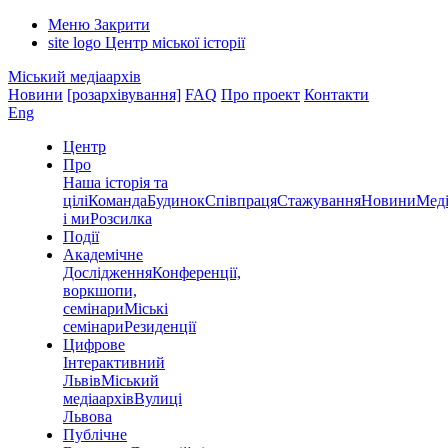
Меню
Закрити
site logo
Центр міської історії
Міський медіаархів
Новини
[розархівування]
FAQ
Про проект
Контакти
Eng
Центр
Про
Наша історія та
цілі
Команда
Будинок
Співпраця
Стажування
Новини
Меді
і ми
Розсилка
Події
Академічне
Дослідження
Конференції,
воркшопи,
семінари
Міські
семінари
Резиденції
Цифрове
Інтерактивний
Львів
Міський
медіаархів
Вулиці
Львова
Публічне