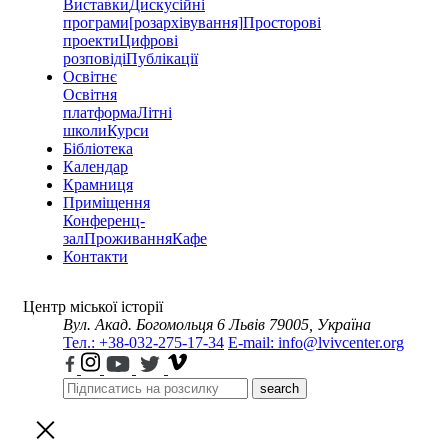
Виставки
Дискусійні
програми
[розархівування]
Просторові
проекти
Цифрові
розповіді
Публікації
Освітнє
Освітня
платформа
Літні
школи
Курси
Бібліотека
Календар
Крамниця
Приміщення
Конференц-
зал
Проживання
Кафе
Контакти
Центр міської історії
Вул. Акад. Богомольця 6
Львів 79005, Україна
Тел.: +38-032-275-17-34
E-mail: info@lvivcenter.org
search