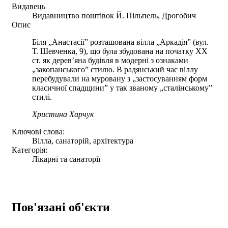
Видавець
Видавництво поштівок Й. Пільпель, Дрогобич
Опис
Біля „Анастасії” розташована вілла „Аркадія” (вул.
Т. Шевченка, 9), що була збудована на початку ХХ
ст. як дерев’яна будівля в модерні з ознаками
„закопанського” стилю. В радянський час віллу
перебудували на муровану з „застосуванням форм
класичної спадщини” у так званому „сталінському”
стилі.
Христина Харчук
Ключові слова:
Вілла, санаторій, архітектура
Категорія:
Лікарні та санаторії
Пов'язані об'єкти