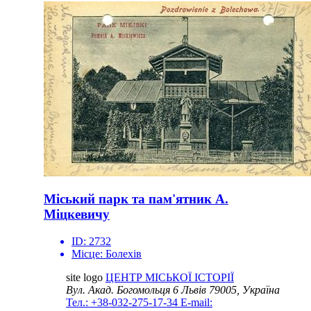
Міський парк та пам'ятник А.
Міцкевичу
ID:
2732
Місце:
Болехів
site logo
ЦЕНТР МІСЬКОЇ ІСТОРІЇ
Вул. Акад. Богомольця 6
Львів 79005, Україна
Тел.: +38-032-275-17-34
E-mail: