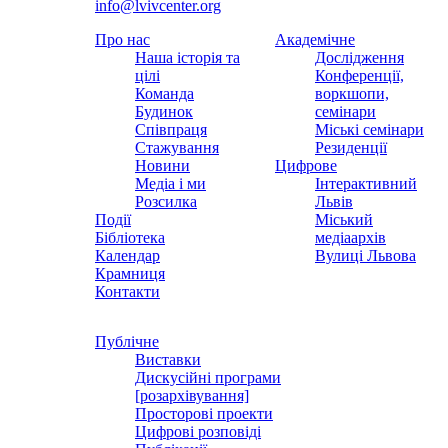
info@lvivcenter.org
Про нас
Академічне
Наша історія та
Дослідження
цілі
Конференції,
Команда
воркшопи,
Будинок
семінари
Співпраця
Міські семінари
Стажування
Резиденції
Новини
Цифрове
Медіа і ми
Інтерактивний
Розсилка
Львів
Події
Міський
Бібліотека
медіаархів
Календар
Вулиці Львова
Крамниця
Контакти
Публічне
Виставки
Дискусійні програми
[розархівування]
Просторові проекти
Цифрові розповіді