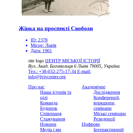
Жінка на проспекті Свободи
ID:
2378
Місце:
Львів
Дата:
1961
site logo
ЦЕНТР МІСЬКОЇ ІСТОРІЇ
Вул. Акад. Богомольця 6
Львів 79005, Україна
Тел.: +38-032-275-17-34
E-mail:
info@lvivcenter.org
Про нас
Академічне
Наша історія та
Дослідження
цілі
Конференції,
Команда
воркшопи,
Будинок
семінари
Співпраця
Міські семінари
Стажування
Резиденції
Новини
Цифрове
Медіа і ми
Інтерактивний