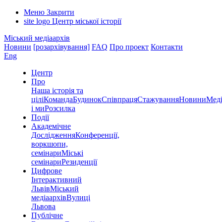
Меню
Закрити
site logo
Центр міської історії
Міський медіаархів
Новини
[розархівування]
FAQ
Про проект
Контакти
Eng
Центр
Про
Наша історія та
цілі
Команда
Будинок
Співпраця
Стажування
Новини
Меді
і ми
Розсилка
Події
Академічне
Дослідження
Конференції,
воркшопи,
семінари
Міські
семінари
Резиденції
Цифрове
Інтерактивний
Львів
Міський
медіаархів
Вулиці
Львова
Публічне