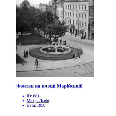
Фонтан на площі Марійській
ID:
881
Місце:
Львів
Дата:
1950