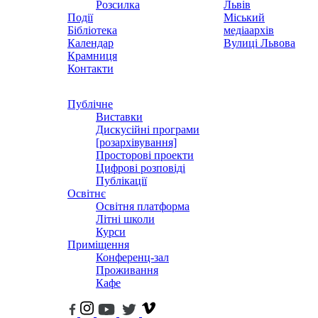
Розсилка
Львів
Події
Міський
Бібліотека
медіаархів
Календар
Вулиці Львова
Крамниця
Контакти
Публічне
Виставки
Дискусійні програми
[розархівування]
Просторові проекти
Цифрові розповіді
Публікації
Освітнє
Освітня платформа
Літні школи
Курси
Приміщення
Конференц-зал
Проживання
Кафе