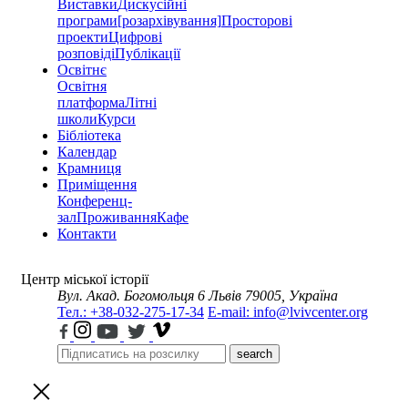
Виставки
Дискусійні
програми
[розархівування]
Просторові
проекти
Цифрові
розповіді
Публікації
Освітнє
Освітня
платформа
Літні
школи
Курси
Бібліотека
Календар
Крамниця
Приміщення
Конференц-
зал
Проживання
Кафе
Контакти
Центр міської історії
Вул. Акад. Богомольця 6
Львів 79005, Україна
Тел.: +38-032-275-17-34
E-mail: info@lvivcenter.org
search