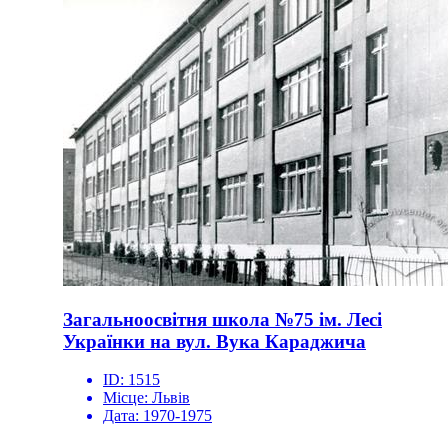
Загальноосвітня школа №75 ім. Лесі
Українки на вул. Вука Караджича
ID:
1515
Місце:
Львів
Дата:
1970-1975