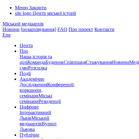
Меню
Закрити
site logo
Центр міської історії
Міський медіаархів
Новини
[розархівування]
FAQ
Про проект
Контакти
Eng
Центр
Про
Наша історія та
цілі
Команда
Будинок
Співпраця
Стажування
Новини
Меді
і ми
Розсилка
Події
Академічне
Дослідження
Конференції,
воркшопи,
семінари
Міські
семінари
Резиденції
Цифрове
Інтерактивний
Львів
Міський
медіаархів
Вулиці
Львова
Публічне