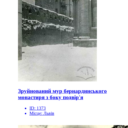
Зруйнований мур бернардинського
монастиря з боку подвір'я
ID:
1373
Місце:
Львів