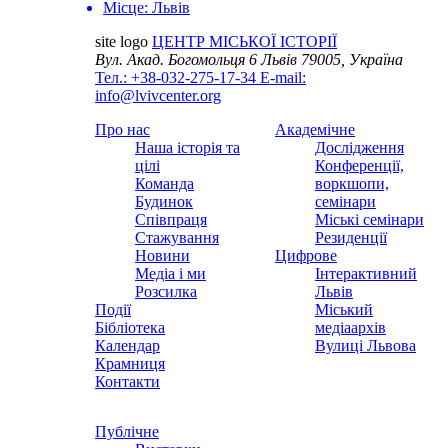
Місце:
Львів
site logo
ЦЕНТР МІСЬКОЇ ІСТОРІЇ
Вул. Акад. Богомольця 6
Львів 79005, Україна
Тел.: +38-032-275-17-34
E-mail:
info@lvivcenter.org
Про нас
Академічне
Наша історія та
Дослідження
цілі
Конференції,
Команда
воркшопи,
Будинок
семінари
Співпраця
Міські семінари
Стажування
Резиденції
Новини
Цифрове
Медіа і ми
Інтерактивний
Розсилка
Львів
Події
Міський
Бібліотека
медіаархів
Календар
Вулиці Львова
Крамниця
Контакти
Публічне