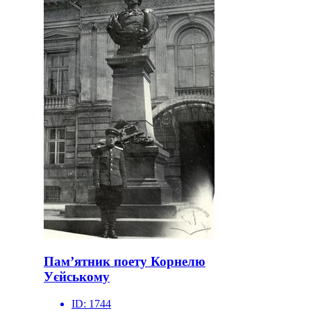
Пам’ятник поету Корнелю
Уєйському
ID:
1744