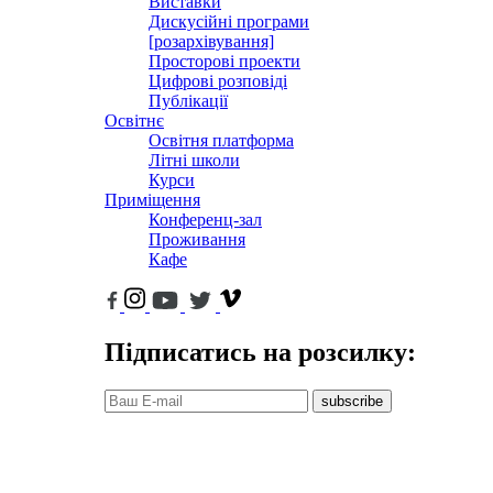
Виставки
Дискусійні програми
[розархівування]
Просторові проекти
Цифрові розповіді
Публікації
Освітнє
Освітня платформа
Літні школи
Курси
Приміщення
Конференц-зал
Проживання
Кафе
Підписатись на розсилку:
subscribe