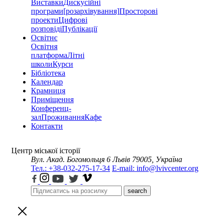
Виставки
Дискусійні
програми
[розархівування]
Просторові
проекти
Цифрові
розповіді
Публікації
Освітнє
Освітня
платформа
Літні
школи
Курси
Бібліотека
Календар
Крамниця
Приміщення
Конференц-
зал
Проживання
Кафе
Контакти
Центр міської історії
Вул. Акад. Богомольця 6
Львів 79005, Україна
Тел.: +38-032-275-17-34
E-mail: info@lvivcenter.org
search