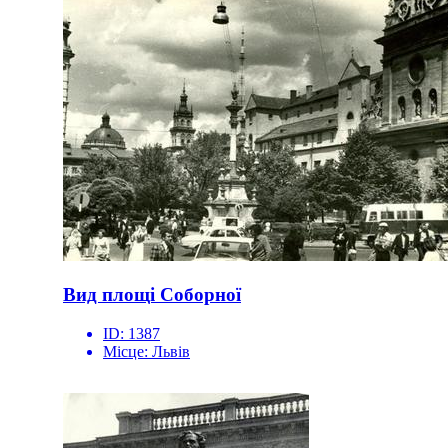
Вид площі Соборної
ID:
1387
Місце:
Львів