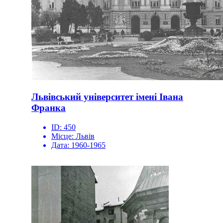
Львівський університет імені Івана
Франка
ID:
450
Місце:
Львів
Дата:
1960-1965