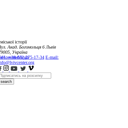
міської історії
Вул. Акад. Богомольця 6
Львів
79005, Україна
я
Тел.: +38-032-275-17-34
Новини
Медіа
E-mail:
info@lvivcenter.org
search