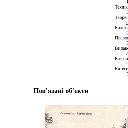
Технік
Творе
Колекц
Право
Видав
Ключов
Катего
Пов'язані об'єкти