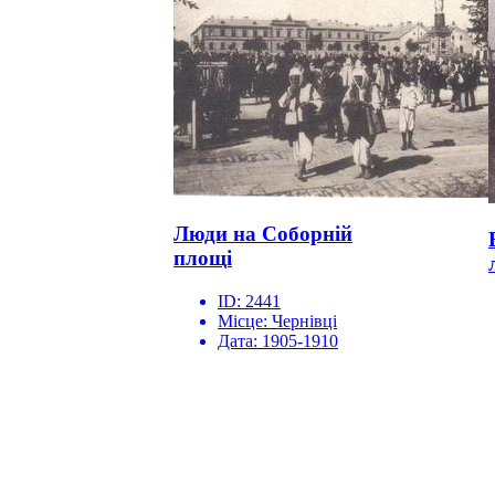
Люди на Соборній
площі
ID:
2441
Місце:
Чернівці
Дата:
1905-1910