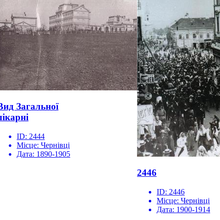
Вид Загальної
лікарні
ID:
2444
Місце:
Чернівці
Дата:
1890-1905
2446
ID:
2446
Місце:
Чернівці
Дата:
1900-1914