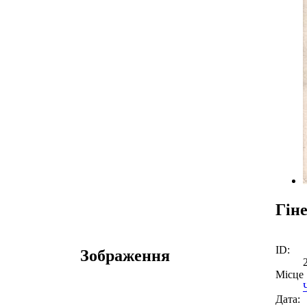
Гін
ID:
Зображення
Місце
Дата: