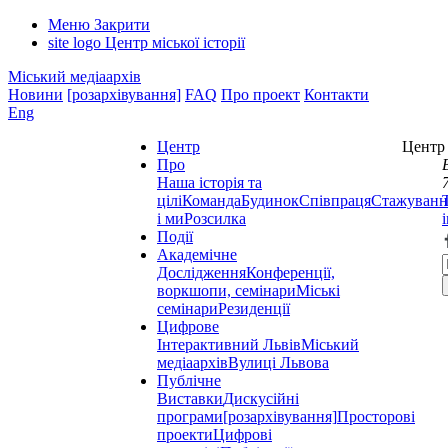
Меню
Закрити
site logo
Центр міської історії
Міський медіаархів
Новини
[розархівування]
FAQ
Про проект
Контакти
Eng
Центр
Центр 
Про
Наша історія та
цілі
Команда
Будинок
Співпраця
Стажуванн
і ми
Розсилка
Події
Академічне
Дослідження
Конференції,
воркшопи, семінари
Міські
семінари
Резиденції
Цифрове
Інтерактивний Львів
Міський
медіаархів
Вулиці Львова
Публічне
Виставки
Дискусійні
програми
[розархівування]
Просторові
проекти
Цифрові