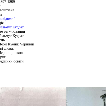
1897-1899
а:
Поштівка
ць
невідомий
ія
Гельмут Кусдат
ве регулювання
Гельмут Кусдат
ець
Леон Кьоніг, Чернівці
і слова:
Чернівці, школа
рія:
Будинки освіти