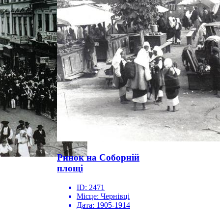
Ринок на Соборній
площі
ID:
2471
Місце:
Чернівці
Дата:
1905-1914