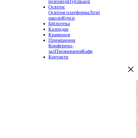
розповіді
Публікації
Освітнє
Освітня платформа
Літні
школи
Курси
Бібліотека
Календар
Крамниця
Приміщення
Конференц-
зал
Проживання
Кафе
Контакти